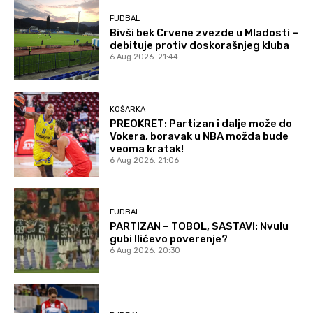
FUDBAL
Bivši bek Crvene zvezde u Mladosti –
debituje protiv doskorašnjeg kluba
6 Aug 2026. 21:44
KOŠARKA
PREOKRET: Partizan i dalje može do
Vokera, boravak u NBA možda bude
veoma kratak!
6 Aug 2026. 21:06
FUDBAL
PARTIZAN – TOBOL, SASTAVI: Nvulu
gubi Ilićevo poverenje?
6 Aug 2026. 20:30