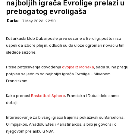
najboljih igrača Evrolige prelazi u
prebogatog evroligaša
Darko
7 May 2026. 22:50
Košarkaški klub Dubai posle prve sezone u Evroligi, pošto nisu
uspeli da izbore plej in, odlučili su da ulože ogroman novac u tim
sledeće sezone.
Posle potpisivanja dovođenja
dvojca iz Monaka
, sada su na pragu
potpisa sa jednim od najboljih igrača Evrolige – Silvanom
Franciskom.
Kako prenosi
Basketball Sphere
, Franciska i Dubai dele samo
detalji.
Interesovanje za bivšeg igrača Bajerna pokazivali su Barselona,
Olimpijakos, Anadolu Efes i Panatinaikos, a bilo je govora i o
njegovom prelasku u NBA.