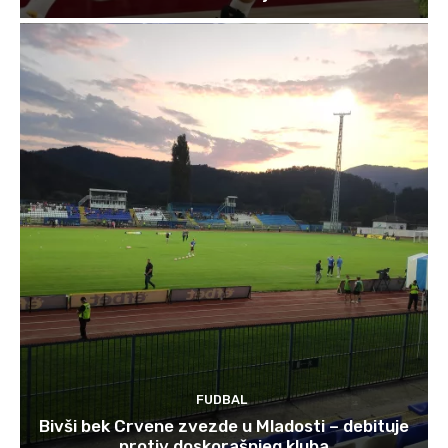
FUDBAL
Bivši bek Crvene zvezde u Mladosti – debituje
protiv doskorašnjeg kluba