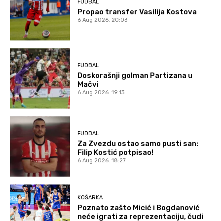
FUDBAL
Propao transfer Vasilija Kostova
6 Aug 2026. 20:03
FUDBAL
Doskorašnji golman Partizana u
Mačvi
6 Aug 2026. 19:13
FUDBAL
Za Zvezdu ostao samo pusti san:
Filip Kostić potpisao!
6 Aug 2026. 18:27
KOŠARKA
Poznato zašto Micić i Bogdanović
neće igrati za reprezentaciju, čudi