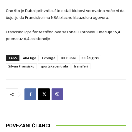
Ono što je Dubai prihvatio, što ostali klubovi verovatno neće ni da
čuju, je da Francisko ima NBA izlaznu klauzulu u ugovoru.
Francisko igra fantastično ove sezone i u proseku ubacuje 16,4
poena uz 6,4 asistencije.
TAGS
ABA liga
Evroliga
KK Dubai
KK Žalgiris
Silvan Fransisko
sportskacentrala
transferi
POVEZANI ČLANCI