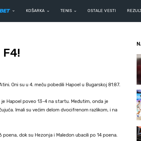
KOŠARKA
TENIS
OSTALE VESTI
REZULT
N
 F4!
tini. Oni su u 4. meču pobedili Hapoel u Bugarskoj 81:87.
ko je Hapoel poveo 13-4 na startu. Međutim, onda je
dlučujuća. Imali su većim delom dvocifrenom razlikom, i na
16 poena, dok su Hezonja i Maledon ubacili po 14 poena.