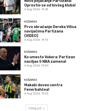
Novo pojačanje Partizana:
Oprostio se od bivšeg kluba!
6 Aug 2026. 14:35
KOŠARKA
Prvo obraćanje Dereka Vilisa
navijačima Partizana
(VIDEO)
6 Aug 2026. 14:13
KOŠARKA
Ko umesto Vokera: Partizan
naciljao 5 NBA zamena!
6 Aug 2026. 13:40
KOŠARKA
Makabi doveo centra
Fenerbahčea!
6 Aug 2026. 13:05
Učitaj još