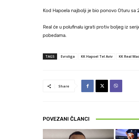
Kod Hapoela najbolji je bio ponovo Oturu sa 
Real će u polufinalu igrati protiv boljeg iz seri
pobedama.
TAGS
Evroliga
KK Hapoel Tel Aviv
KK Real Ma
Share
POVEZANI ČLANCI