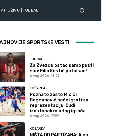
ATI UŽIVO | FUDBAL
AJNOVIJE SPORTSKE VESTI
FUDBAL
Za Zvezdu ostao samo pusti
san: Filip Kostić potpisao!
6 Aug 2026. 18:27
KOŠARKA
Poznato zašto Micić i
Bogdanović neće igrati za
reprezentaciju, čudi
izostanak mladog igrača
6 Aug 2026. 17:39
KOŠARKA
NIŠTA OD PARTIZANA: Alen