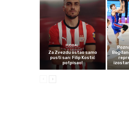
FUDBAL
Pozna
Za Zvezdu ostao samo
Bogdano
pusti san: Filip Kostić
repr
potpisao!
izosta