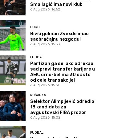
Smailagić ima novi klub
6 Aug 2026. 16:52
EURO
Bivši golman Zvexde imao
saobraćajnu nezgodu!
6 Aug 2026. 15:58
FUDBAL
Partizan ga se lako odrekao,
sad pravi transfer karijere u
AEK, crno-belima 30 odsto
od cele transakcije!
6 Aug 2026. 15:31
KOŠARKA
Selektor Alimpijević odredio
18 kandidata za
avgustovski FIBA prozor
6 Aug 2026. 15:02
FUDBAL