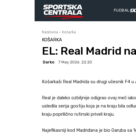
FUDBAL
Naslovna
Košarka
KOŠARKA
EL: Real Madrid na
Darko
7 May 2026. 22:20
Košarkaši Real Madrida su drugi učesnik F4 u A
Real je daleko ozbiljnije odigrao ovaj meč ia
usledila serija gostiju koja je na kraju bila o
kraju poprilično rutinski priveli kraju.
Najefikasniji kod Madriđana je bio Garuba sa 