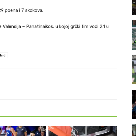
29 poena i 7 skokova.
je Valensija – Panatinaikos, u kojoj grčki tim vodi 2:1 u
drid