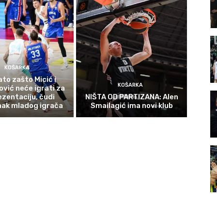
KOŠARKA
to zašto Micić i
KOŠARKA
vić neće igrati za
ezentaciju, čudi
NIŠTA OD PARTIZANA: Alen
nak mladog igrača
Smailagić ima novi klub