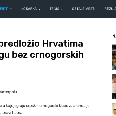
KOŠARKA
TENIS
OSTALE VESTI
REZULT
N
predložio Hrvatima
igu bez crnogorskih
vaterpolu.
 u kojoj igraju srpski i crnogorski klubovi, a onda je
 pravi haos.