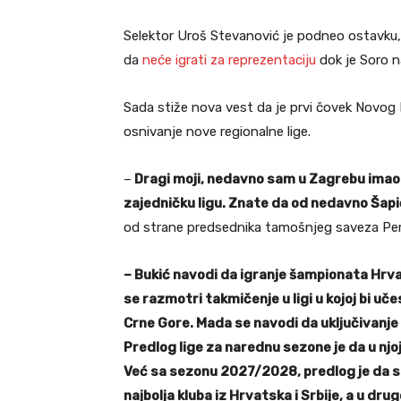
Selektor Uroš Stevanović je podneo ostavku, a
da
neće igrati za reprezentaciju
dok je Soro n
Sada stiže nova vest da je prvi čovek Novog
osnivanje nove regionalne lige.
–
Dragi moji, nedavno sam u Zagrebu ima
zajedničku ligu. Znate da od nedavno Šapi
od strane predsednika tamošnjeg saveza Peri
– Bukić navodi da igranje šampionata Hrvat
se razmotri takmičenje u ligi u kojoj bi uče
Crne Gore. Mada se navodi da uključivanj
Predlog lige za narednu sezone je da u njoj
Već sa sezonu 2027/2028, predlog je da se f
najbolja kluba iz Hrvatska i Srbije, a u dru