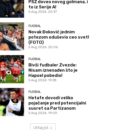
PSŽ doveo novog golmana, i
to iz Serije A!
5 Aug 2026. 20:37
FUDBAL
Novak Đoković jednim
potezom oduševio ceo svet!
(FOTO)
5 Aug 2026. 20:06
FUDBAL
Bivši fudbaler Zvezde:
Nisam iznenađen što je
Hapoel pobedio!
5 Aug 2026. 19:38
FUDBAL
Hetafe dovodi veliko
pojačanje pred potencijalni
susret sa Partizanom
5 Aug 2026. 19:09
Učitaj još