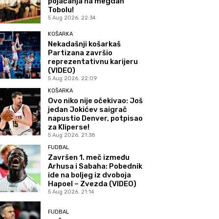
pojačanja na megdan
Tobolu!
5 Aug 2026. 22:34
KOŠARKA
Nekadašnji košarkaš
Partizana završio
reprezentativnu karijeru
(VIDEO)
5 Aug 2026. 22:09
KOŠARKA
Ovo niko nije očekivao: Još
jedan Jokićev saigrač
napustio Denver, potpisao
za Kliperse!
5 Aug 2026. 21:38
FUDBAL
Završen 1. meč između
Arhusa i Sabaha: Pobednik
ide na boljeg iz dvoboja
Hapoel – Zvezda (VIDEO)
5 Aug 2026. 21:14
FUDBAL