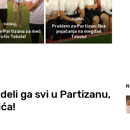
FUDBAL
FUDBAL
Problem za Partizan: Bez
im Partizana za meč
pojačanja na megdan
rotiv Tobola!
Tobolu!