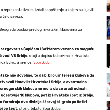
 reprezentativci su izdali saopštenje u kojem su izjavili
a čelu saveza.
 Beograda poslao predlog hrvatskim klubovima za
o razgovor sa Šapićem i Šoštarom vezano za moguću
ć vodi VS Srbije
, stoji u dopisu klubovima iz Hrvatske
ca Bukić, a prenosi
Sportklub.
ske nije dovoljno, te da bi bilo u interesu klubova da
stvovali timovi iz Hrvatske i Srbije, a eventualno i
e crnogorskih klubova ne mora da se uradi odmah.
 učestvuje 10 klubova, pet iz Hrvatske i pet iz Srbije.
ormiraju dve divizije. U prvoj bi igrala po četiri
goj po šest
, stoji u tekstu Sportkluba.