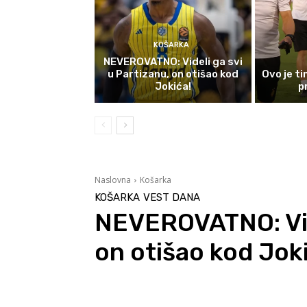
KOŠARKA
NEVEROVATNO: Videli ga svi
u Partizanu, on otišao kod
Ovo je t
Jokića!
p