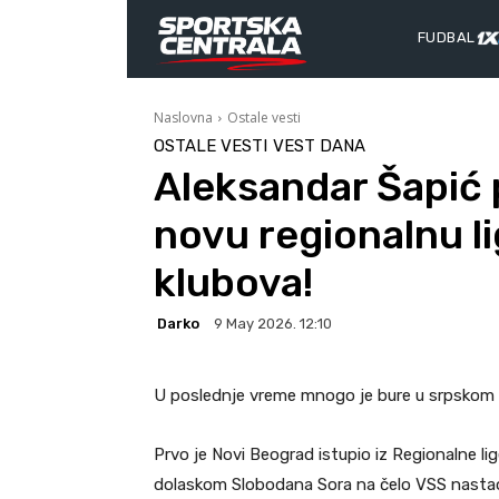
FUDBAL
Naslovna
Ostale vesti
OSTALE VESTI
VEST DANA
Aleksandar Šapić 
novu regionalnu l
klubova!
Darko
9 May 2026. 12:10
U poslednje vreme mnogo je bure u srpskom 
Prvo je Novi Beograd istupio iz Regionalne lige
dolaskom Slobodana Sora na čelo VSS nastao