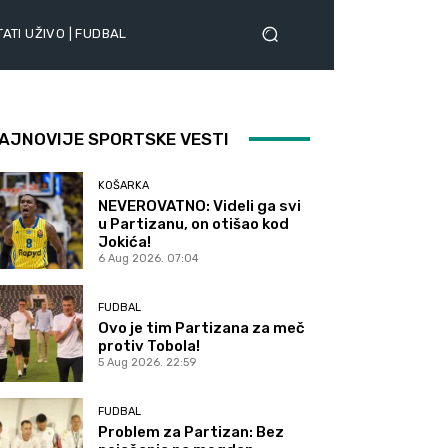
ATI UŽIVO | FUDBAL
AJNOVIJE SPORTSKE VESTI
KOŠARKA
NEVEROVATNO: Videli ga svi
u Partizanu, on otišao kod
Jokića!
6 Aug 2026. 07:04
FUDBAL
Ovo je tim Partizana za meč
protiv Tobola!
5 Aug 2026. 22:59
FUDBAL
Problem za Partizan: Bez