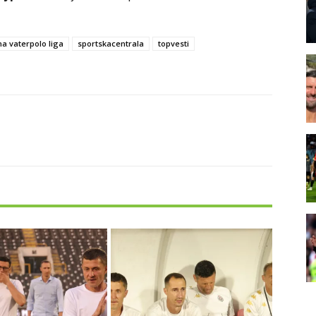
a vaterpolo liga
sportskacentrala
topvesti