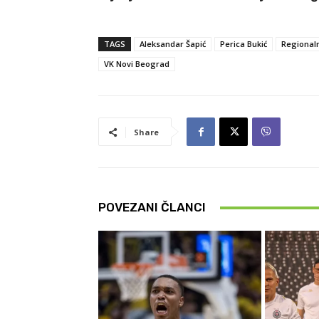
TAGS
Aleksandar Šapić
Perica Bukić
Regionaln
VK Novi Beograd
Share
POVEZANI ČLANCI