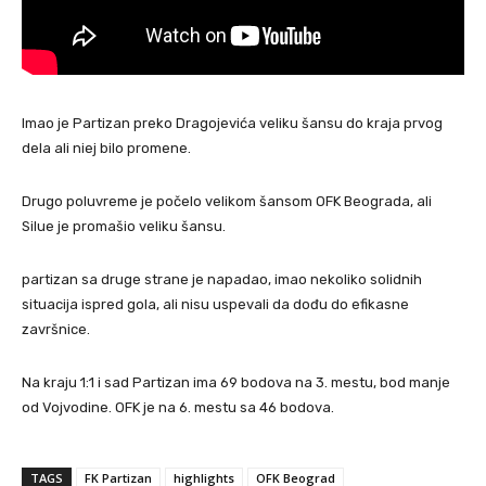
Imao je Partizan preko Dragojevića veliku šansu do kraja prvog
dela ali niej bilo promene.
Drugo poluvreme je počelo velikom šansom OFK Beograda, ali
Silue je promašio veliku šansu.
partizan sa druge strane je napadao, imao nekoliko solidnih
situacija ispred gola, ali nisu uspevali da dođu do efikasne
završnice.
Na kraju 1:1 i sad Partizan ima 69 bodova na 3. mestu, bod manje
od Vojvodine. OFK je na 6. mestu sa 46 bodova.
TAGS
FK Partizan
highlights
OFK Beograd