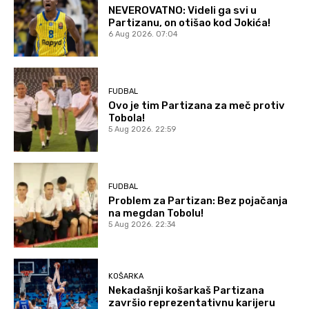
NEVEROVATNO: Videli ga svi u
Partizanu, on otišao kod Jokića!
6 Aug 2026. 07:04
FUDBAL
Ovo je tim Partizana za meč protiv
Tobola!
5 Aug 2026. 22:59
FUDBAL
Problem za Partizan: Bez pojačanja
na megdan Tobolu!
5 Aug 2026. 22:34
KOŠARKA
Nekadašnji košarkaš Partizana
završio reprezentativnu karijeru