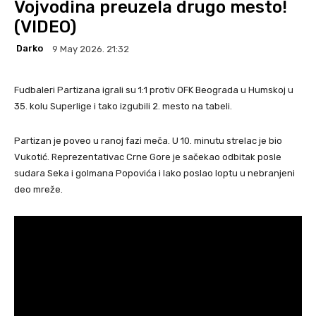
Vojvodina preuzela drugo mesto!
(VIDEO)
Darko
9 May 2026. 21:32
Fudbaleri Partizana igrali su 1:1 protiv OFK Beograda u Humskoj u
35. kolu Superlige i tako izgubili 2. mesto na tabeli.
Partizan je poveo u ranoj fazi meča. U 10. minutu strelac je bio
Vukotić. Reprezentativac Crne Gore je sačekao odbitak posle
sudara Seka i golmana Popovića i lako poslao loptu u nebranjeni
deo mreže.