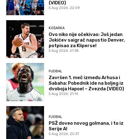
(VIDEO)
5 Aug 2026. 22:09
KOŠARKA
Ovo niko nije očekivao: Još jedan
Jokićev saigrač napustio Denver,
potpisao za Kliperse!
5 Aug 2026. 21:38
FUDBAL
Završen 1. meč između Arhusa i
Sabaha: Pobednik ide na boljeg iz
dvoboja Hapoel – Zvezda (VIDEO)
5 Aug 2026. 21:14
FUDBAL
PSŽ doveo novog golmana, i to iz
Serije A!
5 Aug 2026. 20:37