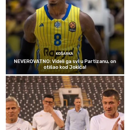
KOŠARKA
NEVEROVATNO: Videli ga svi u Partizanu, on
otišao kod Jokića!