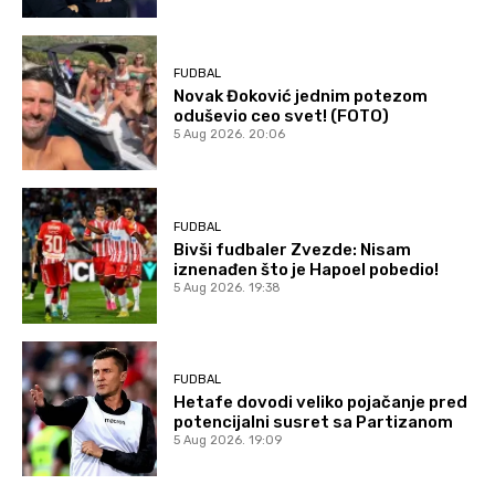
FUDBAL
Novak Đoković jednim potezom
oduševio ceo svet! (FOTO)
5 Aug 2026. 20:06
FUDBAL
Bivši fudbaler Zvezde: Nisam
iznenađen što je Hapoel pobedio!
5 Aug 2026. 19:38
FUDBAL
Hetafe dovodi veliko pojačanje pred
potencijalni susret sa Partizanom
5 Aug 2026. 19:09