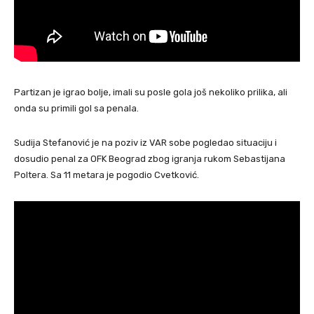
Partizan je igrao bolje, imali su posle gola još nekoliko prilika, ali
onda su primili gol sa penala.
Sudija Stefanović je na poziv iz VAR sobe pogledao situaciju i
dosudio penal za OFK Beograd zbog igranja rukom Sebastijana
Poltera. Sa 11 metara je pogodio Cvetković.