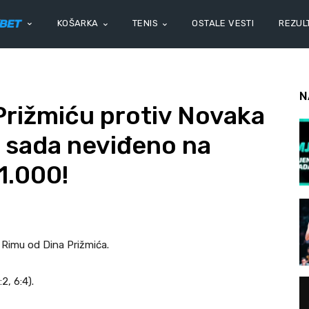
KOŠARKA
TENIS
OSTALE VESTI
REZULT
N
Prižmiću protiv Novaka
 sada neviđeno na
 1.000!
 Rimu od Dina Prižmića.
2, 6:4).