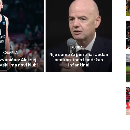
FUDBAL
KOŠARKA
Nije samo Argentina: Jedan
 zvanično: Aleksej
ceo kontinent podržao
ski ima novi klub!
Infantina!