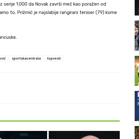
 iz serije 1.000 da Novak završi meč kao poražen od
 samo to. Prižmić je najslabije rangirani teniser (79) kome
ancuske.
vić
sportskacentrala
topvesti