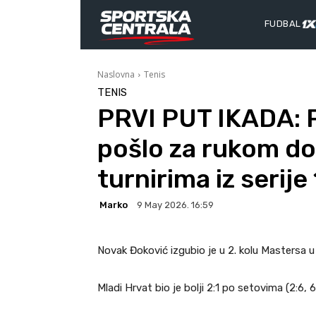
FUDBAL
Naslovna
Tenis
TENIS
PRVI PUT IKADA: 
pošlo za rukom do
turnirima iz serije
Marko
9 May 2026. 16:59
Novak Đoković izgubio je u 2. kolu Mastersa u
Mladi Hrvat bio je bolji 2:1 po setovima (2:6, 6: