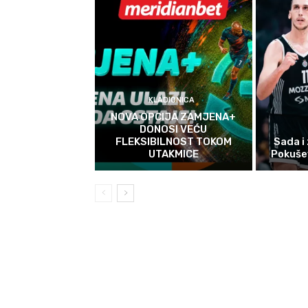
KLADIONICA
NOVA OPCIJA ZAMJENA+
DONOSI VEĆU
FLEKSIBILNOST TOKOM
Sada i
UTAKMICE
Pokušev