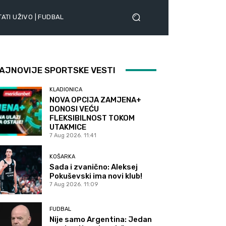
ATI UŽIVO | FUDBAL
AJNOVIJE SPORTSKE VESTI
KLADIONICA
NOVA OPCIJA ZAMJENA+
DONOSI VEĆU
FLEKSIBILNOST TOKOM
UTAKMICE
7 Aug 2026. 11:41
KOŠARKA
Sada i zvanično: Aleksej
Pokuševski ima novi klub!
7 Aug 2026. 11:09
FUDBAL
Nije samo Argentina: Jedan