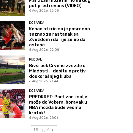
Partizan može mirno na dug
put pred revanš (VIDEO)
6 Aug 2026. 23:08
KOŠARKA
Kenan otkrio da je posredno
saznao za rastanak sa
Zvezdom i da li je želeo da
ostane
6 Aug 2026. 22:08
FUDBAL
Bivši bek Crvene zvezde u
Mladosti – debituje protiv
doskorašnjeg kluba
6 Aug 2026. 21:44
KOŠARKA
PREOKRET: Partizan i dalje
može do Vokera, boravak u
NBA možda bude veoma
kratak!
6 Aug 2026. 21:06
Učitaj još