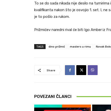
To se do sada nikada nije desilo na turnirima
kvalifikanta nakon što je osvojio 1. set. I, ne
je to pošlo za rukom.
Prižmićev naredni rival će biti Igo Amber
iz Fr
TAGS
dino prižmić
masters u rimu
Novak Đoko
Share
POVEZANI ČLANCI