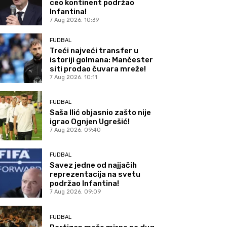
ceo kontinent podržao
Infantina!
7 Aug 2026. 10:39
FUDBAL
Treći najveći transfer u
istoriji golmana: Mančester
siti prodao čuvara mreže!
7 Aug 2026. 10:11
FUDBAL
Saša Ilić objasnio zašto nije
igrao Ognjen Ugrešić!
7 Aug 2026. 09:40
FUDBAL
Savez jedne od najjačih
reprezentacija na svetu
podržao Infantina!
7 Aug 2026. 09:09
FUDBAL