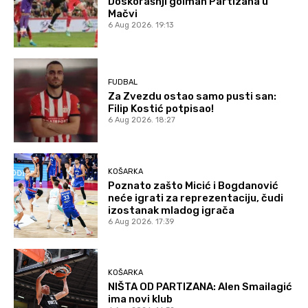
Doskorašnji golman Partizana u
Mačvi
6 Aug 2026. 19:13
FUDBAL
Za Zvezdu ostao samo pusti san:
Filip Kostić potpisao!
6 Aug 2026. 18:27
KOŠARKA
Poznato zašto Micić i Bogdanović
neće igrati za reprezentaciju, čudi
izostanak mladog igrača
6 Aug 2026. 17:39
KOŠARKA
NIŠTA OD PARTIZANA: Alen Smailagić
ima novi klub