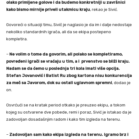
olako primljene golove i da budemo konkretniji u završnici
kako bismo mirnije priveli utakmicu kraju
, rekao je Sivić.
Govoreći o situaciji timu, Sivič je naglasio je da im i dalje nedostaje
nekoliko standardnih igrača, ali da se ekipa postepeno
kompletira.
–
Ne volim o tome da govorim, ali polako se kompletiramo,
povređeni igrači se vraćaju u tim, a i prvenstvo se bliži kraju.
Nadam se da ćemo u poslednja tri kola imati više opcija.
Stefan Jovanović i Batist Ru zbog kartona nisu konkurencija
za meč sa Javorom, dok su ostali uglavnom spremni
, dodao je
on.
Osvrćući se na kratak period otkako je preuzeo ekipu, a tokom
kojeg su ostvarene dve pobede, remi i poraz, Sivić je istakao da je
zadovoljan dosadašnjim radom i kako tim izgleda na terenu.
–
Zadovoljan sam kako ekipa izgleda na terenu. Igramo brz i