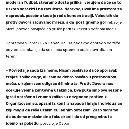
moderan fudbal, stvaramo dosta prilika i verujem da će se to
uskoro odraziti i na rezultate. Naravno, uvek ima prostora za
napredak, posebno kada je reč o koncentraciji. Voleo bih da
protiv Javora sačuvamo mrežu, a da postignemo gol
, rekao je
Sivić i pozvao navijače da pruže podršku ekipi u važnom meču.
Odbrambeni igrač Luka Capan, koji se nedavno oporavio od teže
povrede, istakao je da se oseća spremno posle povratka na
teren.
–
Povreda je sada iza mene. Nisam očekivao da će oporavak
trajati toliko dugo, ali sam se dobro osećao u prethodnom
meču, u kojem sam odigrao 65 minuta. Protiv Javora nas
očekuje veoma zahtevna utakmica. Dva puta smo ove sezone
igrali nerešeno i znamo koliko su nezgodan protivnik.
Organizovani su, opasni iz kontranapada i imaju individualce
koji mogu da reše utakmicu jednim potezom. Zato moramo
da budemo maksimalno fokusirani i da od prvog minuta
idemo na pobedu
, poručio je Capan.