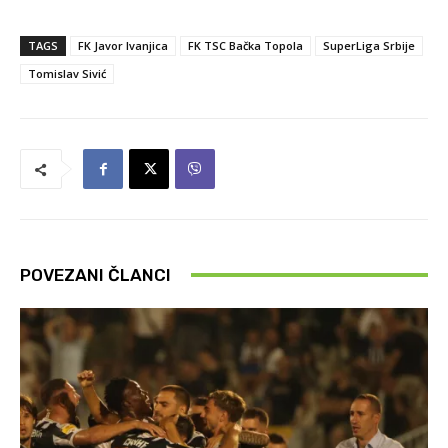
TAGS
FK Javor Ivanjica
FK TSC Bačka Topola
SuperLiga Srbije
Tomislav Sivić
POVEZANI ČLANCI