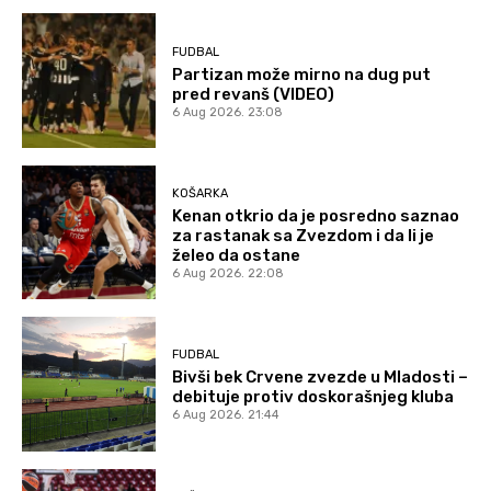
FUDBAL
Partizan može mirno na dug put
pred revanš (VIDEO)
6 Aug 2026. 23:08
KOŠARKA
Kenan otkrio da je posredno saznao
za rastanak sa Zvezdom i da li je
želeo da ostane
6 Aug 2026. 22:08
FUDBAL
Bivši bek Crvene zvezde u Mladosti –
debituje protiv doskorašnjeg kluba
6 Aug 2026. 21:44