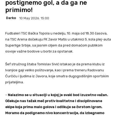
postignemo gol, a da ga ne
primimo!
Darko
10 May 2026. 15:00
Fudbaleri TSC Bačka Topola u nedelju, 10. maja od 18.30 časova,
na TSC Arena dočekuju FK Javor Matis u utakmici 5. kola plej-auta
Superlige Srbije, sa jasnim ciljem da pred domaćom publikom
osvoje važne bodove u borbi za opstanak.
Šef stručnog štaba Tomislav Sivić istakao je da prema klubu iz
Ivanjice gaji veliko poštovanje, kao i prema treneru Radovanu
Ćurčiću i ljudima iz Javora, koje smatra dugogodišnjim sportskim
prijateljima.
–
Nalazimo se u situaciji u kojoj je svaki bod izuzetno važan.
Očekuje nas težak meč protiv kvalitetne i disciplinovane
ekipe koja prima malo golova i odlikuje se čvrstom igrom.
Moramo da podignemo nivo koncentracije, da izbegnemo