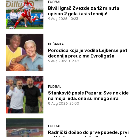
FUDBAL
Bivši igrač Zvezde za 12 minuta
upisao 2 gola i asistenciju!
9 Aug 2026. 10:23
KOŠARKA
Porodica koja je vodila Lejkerse pet
decenija preuzima Evroligaša!
9 Aug 2026. 09:49
FUDBAL
Stanković posle Pazara: Sve nek ide
na moja leđa, ona su mnogo šira
8 Aug 2026. 23:00
FUDBAL
Radnički došao do prve pobede, prvi