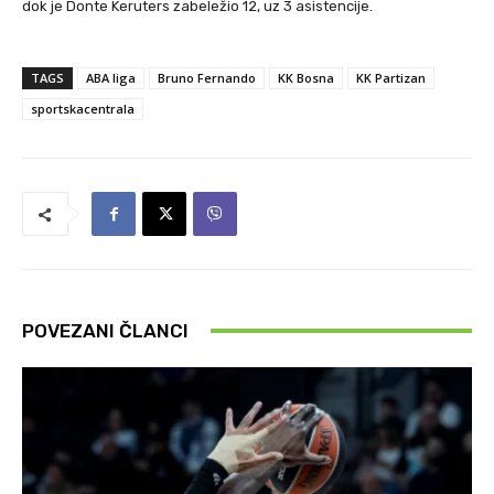
dok je Donte Keruters zabeležio 12, uz 3 asistencije.
TAGS
ABA liga
Bruno Fernando
KK Bosna
KK Partizan
sportskacentrala
POVEZANI ČLANCI