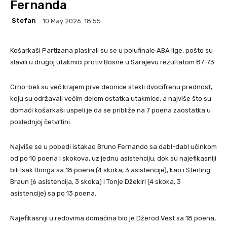
Fernanda
Stefan
10 May 2026. 18:55
Košarkaši Partizana plasirali su se u polufinale ABA lige, pošto su
slavili u drugoj utakmici protiv Bosne u Sarajevu rezultatom 87-73.
Crno-beli su već krajem prve deonice stekli dvocifrenu prednost,
koju su održavali većim delom ostatka utakmice, a najviše što su
domaći košarkaši uspeli je da se približe na 7 poena zaostatka u
poslednjoj četvrtini.
Najviše se u pobedi istakao Bruno Fernando sa dabl-dabl učinkom
od po 10 poena i skokova, uz jednu asistenciju, dok su najefikasniji
bili Isak Bonga sa 18 poena (4 skoka, 3 asistencije), kao i Sterling
Braun (6 asistencija, 3 skoka) i Tonje Džekiri (4 skoka, 3
asistencije) sa po 13 poena.
Najefikasniji u redovima domaćina bio je Džerod Vest sa 18 poena,