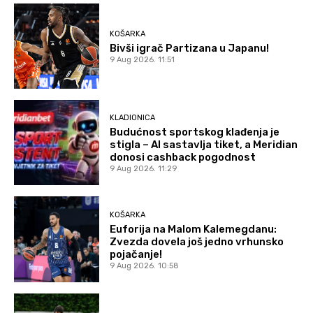
KOŠARKA
Bivši igrač Partizana u Japanu!
9 Aug 2026. 11:51
KLADIONICA
Budućnost sportskog klađenja je
stigla – AI sastavlja tiket, a Meridian
donosi cashback pogodnost
9 Aug 2026. 11:29
KOŠARKA
Euforija na Malom Kalemegdanu:
Zvezda dovela još jedno vrhunsko
pojačanje!
9 Aug 2026. 10:58