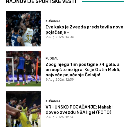
NAJNOVIJE SPORTSKE VESTI
KOŠARKA
Evo kako je Zvezda predstavila novo
pojačanje –
9 Aug 2026. 13:06
FUDBAL
Zbog njega tim postigne 74 gola, a
on uopšte ne igra: Ko je Ostin Mekfi,
najveće pojačanje Čelsija!
9 Aug 2026. 12:39
KOŠARKA
VRHUNSKO POJAČANJE: Makabi
doveo zvezdu NBA lige! (FOTO)
9 Aug 2026. 12:14