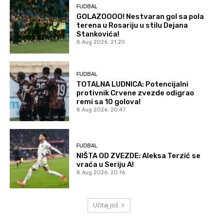
FUDBAL
GOLAZOOOO! Nestvaran gol sa pola
terena u Rosariju u stilu Dejana
Stankovića!
8 Aug 2026. 21:20
FUDBAL
TOTALNA LUDNICA: Potencijalni
protivnik Crvene zvezde odigrao
remi sa 10 golova!
8 Aug 2026. 20:47
FUDBAL
NIŠTA OD ZVEZDE: Aleksa Terzić se
vraća u Seriju A!
8 Aug 2026. 20:16
Učitaj još