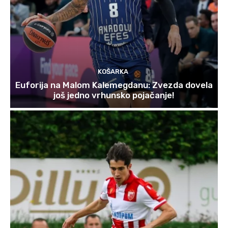
KOŠARKA
Euforija na Malom Kalemegdanu: Zvezda dovela
još jedno vrhunsko pojačanje!