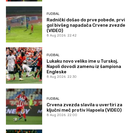
FUDBAL
Radnički došao do prve pobede, prvi
gol bivšeg napadača Crvene zvezde
(VIDEO)
8 Aug 2026. 22:42
FUDBAL
Lukaku novo veliko ime u Turskoj,
Napoli dovodi zamenu iz šampiona
Engleske
8 Aug 2026. 22:30
FUDBAL
Crvena zvezda slavila u uvertiri za
ključni meč protiv Hapoela (VIDEO)
8 Aug 2026. 22:00