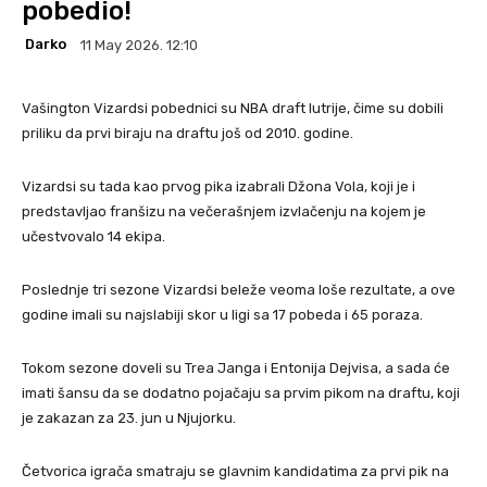
pobedio!
Darko
11 May 2026. 12:10
Vašington Vizardsi pobednici su NBA draft lutrije, čime su dobili
priliku da prvi biraju na draftu još od 2010. godine.
Vizardsi su tada kao prvog pika izabrali Džona Vola, koji je i
predstavljao franšizu na večerašnjem izvlačenju na kojem je
učestvovalo 14 ekipa.
Poslednje tri sezone Vizardsi beleže veoma loše rezultate, a ove
godine imali su najslabiji skor u ligi sa 17 pobeda i 65 poraza.
Tokom sezone doveli su Trea Janga i Entonija Dejvisa, a sada će
imati šansu da se dodatno pojačaju sa prvim pikom na draftu, koji
je zakazan za 23. jun u Njujorku.
Četvorica igrača smatraju se glavnim kandidatima za prvi pik na