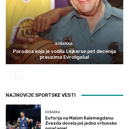
KOŠARKA
Porodica koja je vodila Lejkerse pet decenija
preuzima Evroligaša!
NAJNOVIJE SPORTSKE VESTI
KOŠARKA
Euforija na Malom Kalemegdanu:
Zvezda dovela još jedno vrhunsko
pojačanje!