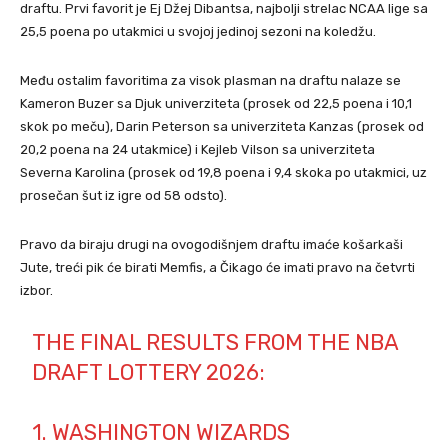
draftu. Prvi favorit je Ej Džej Dibantsa, najbolji strelac NCAA lige sa
25,5 poena po utakmici u svojoj jedinoj sezoni na koledžu.
Među ostalim favoritima za visok plasman na draftu nalaze se
Kameron Buzer sa Djuk univerziteta (prosek od 22,5 poena i 10,1
skok po meču), Darin Peterson sa univerziteta Kanzas (prosek od
20,2 poena na 24 utakmice) i Kejleb Vilson sa univerziteta
Severna Karolina (prosek od 19,8 poena i 9,4 skoka po utakmici, uz
prosečan šut iz igre od 58 odsto).
Pravo da biraju drugi na ovogodišnjem draftu imaće košarkaši
Jute, treći pik će birati Memfis, a Čikago će imati pravo na četvrti
izbor.
THE FINAL RESULTS FROM THE NBA
DRAFT LOTTERY 2026:
1. WASHINGTON WIZARDS