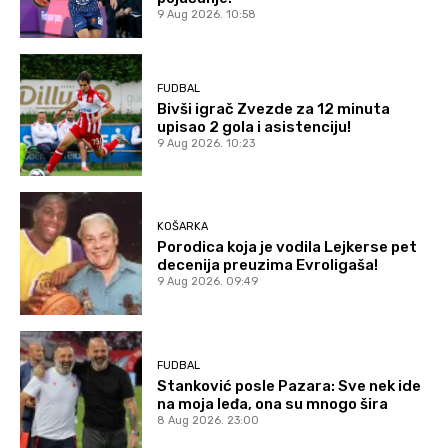
9 Aug 2026. 10:58
FUDBAL
Bivši igrač Zvezde za 12 minuta
upisao 2 gola i asistenciju!
9 Aug 2026. 10:23
KOŠARKA
Porodica koja je vodila Lejkerse pet
decenija preuzima Evroligaša!
9 Aug 2026. 09:49
FUDBAL
Stanković posle Pazara: Sve nek ide
na moja leđa, ona su mnogo šira
8 Aug 2026. 23:00