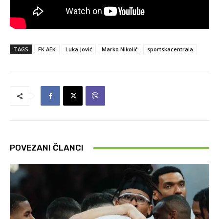
TAGS
FK AEK
Luka Jović
Marko Nikolić
sportskacentrala
POVEZANI ČLANCI