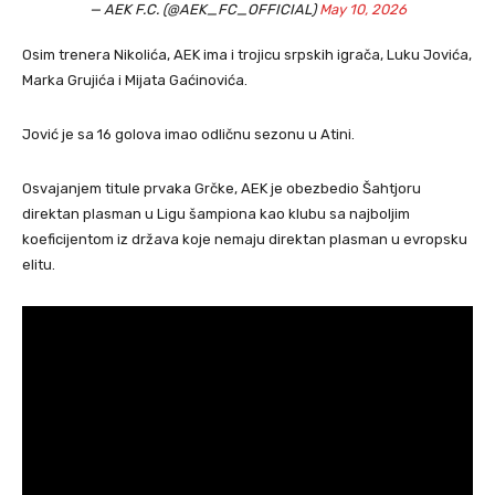
— AEK F.C. (@AEK_FC_OFFICIAL)
May 10, 2026
Osim trenera Nikolića, AEK ima i trojicu srpskih igrača, Luku Jovića,
Marka Grujića i Mijata Gaćinovića.
Jović je sa 16 golova imao odličnu sezonu u Atini.
Osvajanjem titule prvaka Grčke, AEK je obezbedio Šahtjoru
direktan plasman u Ligu šampiona kao klubu sa najboljim
koeficijentom iz država koje nemaju direktan plasman u evropsku
elitu.