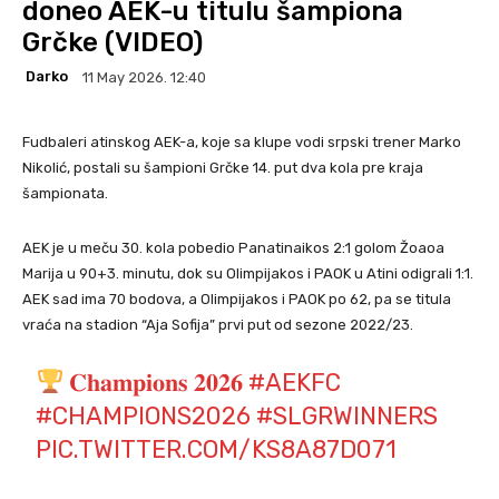
doneo AEK-u titulu šampiona
Grčke (VIDEO)
Darko
11 May 2026. 12:40
Fudbaleri atinskog AEK-a, koje sa klupe vodi srpski trener Marko
Nikolić, postali su šampioni Grčke 14. put dva kola pre kraja
šampionata.
AEK je u meču 30. kola pobedio Panatinaikos 2:1 golom Žoaoa
Marija u 90+3. minutu, dok su Olimpijakos i PAOK u Atini odigrali 1:1.
AEK sad ima 70 bodova, a Olimpijakos i PAOK po 62, pa se titula
vraća na stadion “Aja Sofija” prvi put od sezone 2022/23.
𝐂𝐡𝐚𝐦𝐩𝐢𝐨𝐧𝐬 𝟐𝟎𝟐𝟔
#AEKFC
#CHAMPIONS2026
#SLGRWINNERS
PIC.TWITTER.COM/KS8A87D071