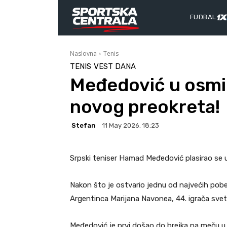
FUDBAL
Naslovna
Tenis
TENIS
VEST DANA
Međedović u osmin
novog preokreta!
Stefan
11 May 2026. 18:23
Srpski teniser Hamad Međedović plasirao se u
Nakon što je ostvario jednu od najvećih pobe
Argentinca Marijana Navonea, 44. igrača sveta,
Međedović je prvi došao do brejka na meču u