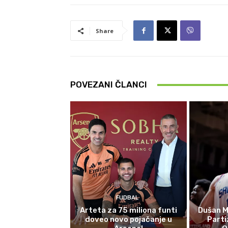
Share
POVEZANI ČLANCI
FUDBAL
Arteta za 75 miliona funti
Dušan M
doveo novo pojačanje u
Parti