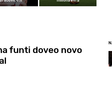
bradovićem
miliona evra