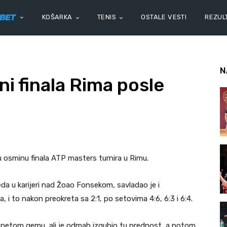
KOŠARKA
TENIS
OSTALE VESTI
REZULT
N
i finala Rima posle
 osminu finala ATP masters turnira u Rimu.
da u karijeri nad Žoao Fonsekom, savladao je i
 i to nakon preokreta sa 2:1, po setovima 4:6, 6:3 i 6:4.
 petom gemu, ali je odmah izgubio tu prednost, a potom