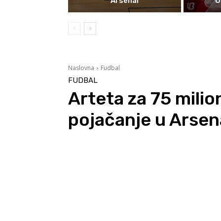
Arsenal
O