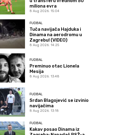
u transferu vrednom 50
miliona evra
8 Aug 2026. 15:04
FUDBAL
Tuča navijača Hajduka i
Dinama na aerodromu u
Zagrebu! (VIDEO)
8 Aug 2026. 14:25
FUDBAL
Preminuo otac Lionela
Mesija
8 Aug 2026. 13:48
FUDBAL
Srđan Blagojević se izvinio
navijačima
8 Aug 2026. 13:18
FUDBAL
Kakav posao Dinama iz
Zagreba: Napadač PSŽ-a