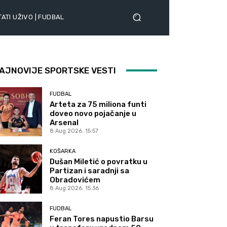
ATI UŽIVO | FUDBAL
AJNOVIJE SPORTSKE VESTI
FUDBAL
Arteta za 75 miliona funti
doveo novo pojačanje u
Arsenal
8 Aug 2026. 15:57
KOŠARKA
Dušan Miletić o povratku u
Partizan i saradnji sa
Obradovićem
8 Aug 2026. 15:36
FUDBAL
Feran Tores napustio Barsu