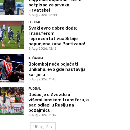
potpisao za prvaka
Hrvatske!
8 Aug 2026. 12:44
FUDBAL
Svaki evro dobro dođe:
Transferom
reprezentativca Srbije
napunjena kasa Partizana!
8 Aug 2026. 12:15
KOŠARKA
Bolomboj neće pojačati
Unikahu, evo gde nastavlja
karijeru
8 Aug 2026. 11:45
FUDBAL
Došao je u Zvezdu u
višemilionskom transferu, a
sad odlazi u Rusiju na
pozajmicu!
8 Aug 2026. 11:13
Učitaj još