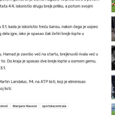
ta 4:4, iskoristio drugu brejk priliku, a potom svojim
3:1, kada je iskoristio treću šansu, nakon čega je uspeo
ela igre, iako je spasao čak četiri brejk-lopte u
 Hamad je završio već na startu, brejknuvši rivala već u
za to. Do kraja je spasao dve brejk-lopte u osmom gemu,
3:1.
rtin Landaluc, 94. na ATP listi, koji je eliminisao
 listi.
dović
Marijano Navone
sportskacentrala