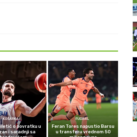
KOŠARKA
FUDBAL
iletić o povratku u
Feran Tores napustio Barsu
zan i saradnji sa
u transferu vrednom 50