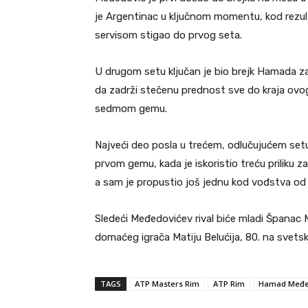
je Argentinac u ključnom momentu, kod rezulta
servisom stigao do prvog seta.
U drugom setu ključan je bio brejk Hamada za 
da zadrži stečenu prednost sve do kraja ovog d
sedmom gemu.
Najveći deo posla u trećem, odlučujućem setu,
prvom gemu, kada je iskoristio treću priliku 
a sam je propustio još jednu kod vođstva od 
Sledeći Međedovićev rival biće mladi Španac Ma
domaćeg igrača Matiju Belućija, 80. na svetskoj
TAGS
ATP Masters Rim
ATP Rim
Hamad Međe