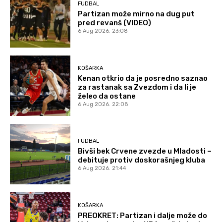
FUDBAL
Partizan može mirno na dug put
pred revanš (VIDEO)
6 Aug 2026. 23:08
KOŠARKA
Kenan otkrio da je posredno saznao
za rastanak sa Zvezdom i da li je
želeo da ostane
6 Aug 2026. 22:08
FUDBAL
Bivši bek Crvene zvezde u Mladosti –
debituje protiv doskorašnjeg kluba
6 Aug 2026. 21:44
KOŠARKA
PREOKRET: Partizan i dalje može do