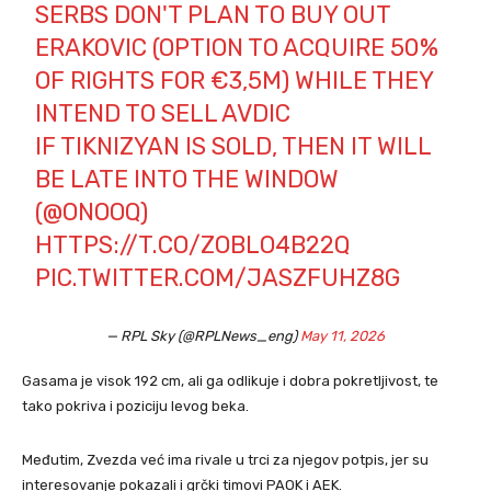
SERBS DON'T PLAN TO BUY OUT
ERAKOVIC (OPTION TO ACQUIRE 50%
OF RIGHTS FOR €3,5M) WHILE THEY
INTEND TO SELL AVDIC
IF TIKNIZYAN IS SOLD, THEN IT WILL
BE LATE INTO THE WINDOW
(
@ONOOQ
)
HTTPS://T.CO/ZOBLO4B22Q
PIC.TWITTER.COM/JASZFUHZ8G
— RPL Sky (@RPLNews_eng)
May 11, 2026
Gasama je visok 192 cm, ali ga odlikuje i dobra pokretljivost, te
tako pokriva i poziciju levog beka.
Međutim, Zvezda već ima rivale u trci za njegov potpis, jer su
interesovanje pokazali i grčki timovi PAOK i AEK.