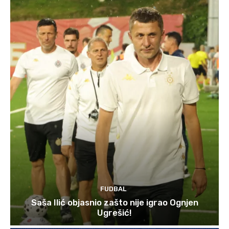
FUDBAL
Saša Ilić objasnio zašto nije igrao Ognjen
Ugrešić!