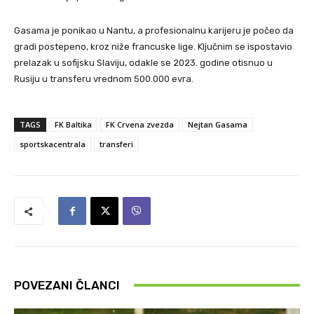
Gasama je ponikao u Nantu, a profesionalnu karijeru je počeo da
gradi postepeno, kroz niže francuske lige. Ključnim se ispostavio
prelazak u sofijsku Slaviju, odakle se 2023. godine otisnuo u
Rusiju u transferu vrednom 500.000 evra.
TAGS
FK Baltika
FK Crvena zvezda
Nejtan Gasama
sportskacentrala
transferi
POVEZANI ČLANCI