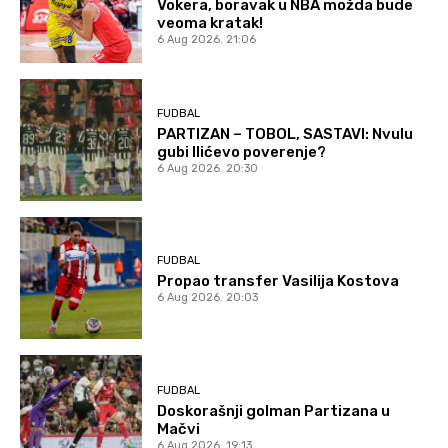
Vokera, boravak u NBA možda bude
veoma kratak!
6 Aug 2026. 21:06
FUDBAL
PARTIZAN – TOBOL, SASTAVI: Nvulu
gubi Ilićevo poverenje?
6 Aug 2026. 20:30
FUDBAL
Propao transfer Vasilija Kostova
6 Aug 2026. 20:03
FUDBAL
Doskorašnji golman Partizana u
Mačvi
6 Aug 2026. 19:13