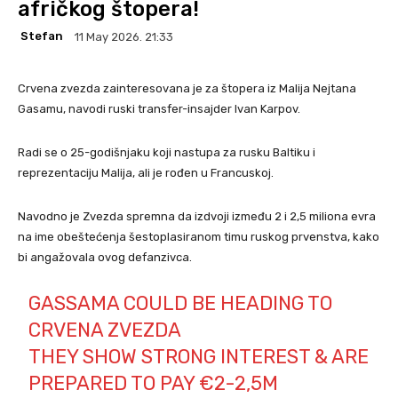
afričkog štopera!
Stefan
11 May 2026. 21:33
Crvena zvezda zainteresovana je za štopera iz Malija Nejtana
Gasamu, navodi ruski transfer-insajder Ivan Karpov.
Radi se o 25-godišnjaku koji nastupa za rusku Baltiku i
reprezentaciju Malija, ali je rođen u Francuskoj.
Navodno je Zvezda spremna da izdvoji između 2 i 2,5 miliona evra
na ime obeštećenja šestoplasiranom timu ruskog prvenstva, kako
bi angažovala ovog defanzivca.
GASSAMA COULD BE HEADING TO
CRVENA ZVEZDA
THEY SHOW STRONG INTEREST & ARE
PREPARED TO PAY €2-2,5M