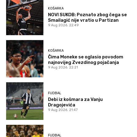
KOŠARKA
NOVI SUKOB: Poznato zbog čega se
Smailagić nije vratio u Partizan
9 Aug 2026. 22:49
KOŠARKA
Čima Moneke se oglasio povodom
najnovijeg Zvezdinog pojačanja
9 Aug 2026. 22:21
FUDBAL
Debi iz košmara za Vanju
Dragojevića
9 Aug 2026. 21:47
FUDBAL