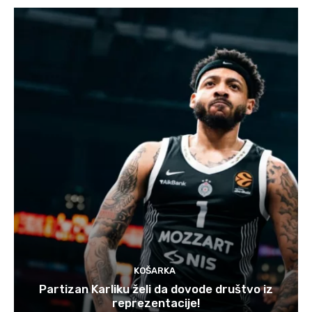
KOŠARKA
Partizan Karliku želi da dovode društvo iz
reprezentacije!