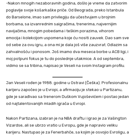
-Nakon mnogih nezaboravnih godina, došlo je vreme da zatvorim
poglavlje svoje košarkaške priče. Od Beograda, preko Istanbula
do Barselone, imao sam privilegiju da učestvujem u brojnim
borbama, sa izvanrednim saigračima, trenerima, najvernijim
navijačima, mnogim pobedama i teškim porazima, vihorom
emocija i kolekcijom uspomena koje ću nositi zauvek. Dao sam sve
od sebe za ovu igru, a ona mi je dala još više zauzvrat. Odlazim sa
zahvalnošću i ponosom. Još imamo dva meseca borbe u ACB ligi, i
moj potpuni fokus je tu do poslednje utakmice. A od septembra,
vidimo se sa tribina, napisao je Veseli na svom Instagram profilu.
Jan Veseli rođen je 1988. godine u Ostravi (Češka). Profesionalnu
karijeru započeo je u Evropi, a afirmaciju je stekao u Partizanu,
gde je sarađivao sa trenerom Duškom Vujoševićem i postao jedan
od najtalentovanijih mladih igrača u Evropi.
Nakon Partizana, izabran je na NBA draftu i igrao je za Vašington
Vizardse, ali se ubrzo vratio u Evropu, gde je napravio veliku
karijeru. Nastupao je za Fenerbahče, sa kojim je osvojio Evroligu, a