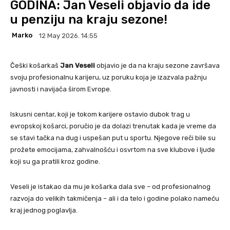
GODINA: Jan Veseli objavio da ide
u penziju na kraju sezone!
Marko
12 May 2026. 14:55
Češki košarkaš
Jan Veseli
objavio je da na kraju sezone završava
svoju profesionalnu karijeru, uz poruku koja je izazvala pažnju
javnosti i navijača širom Evrope.
Iskusni centar, koji je tokom karijere ostavio dubok trag u
evropskoj košarci, poručio je da dolazi trenutak kada je vreme da
se stavi tačka na dug i uspešan put u sportu. Njegove reči bile su
prožete emocijama, zahvalnošću i osvrtom na sve klubove i ljude
koji su ga pratili kroz godine.
Veseli je istakao da mu je košarka dala sve – od profesionalnog
razvoja do velikih takmičenja – ali i da telo i godine polako nameću
kraj jednog poglavlja.