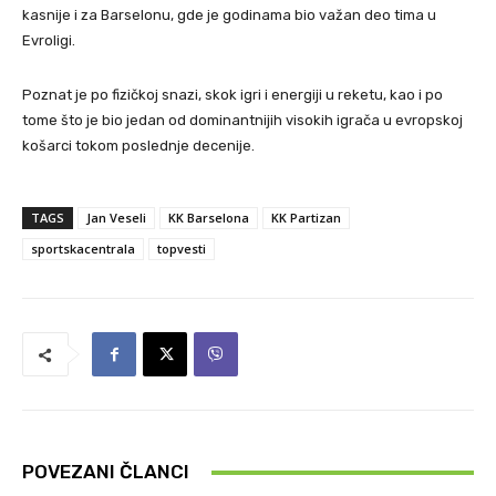
kasnije i za Barselonu, gde je godinama bio važan deo tima u
Evroligi.
Poznat je po fizičkoj snazi, skok igri i energiji u reketu, kao i po
tome što je bio jedan od dominantnijih visokih igrača u evropskoj
košarci tokom poslednje decenije.
TAGS
Jan Veseli
KK Barselona
KK Partizan
sportskacentrala
topvesti
POVEZANI ČLANCI