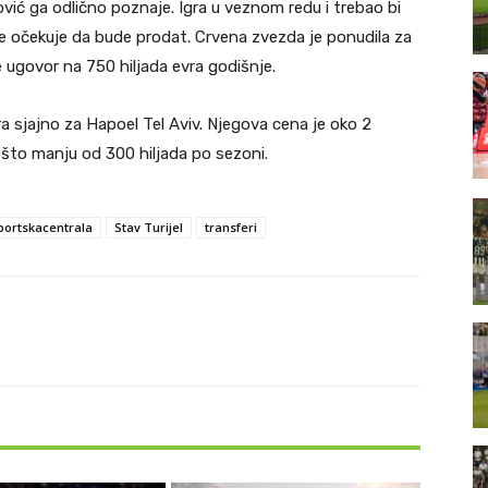
vić ga odlično poznaje. Igra u veznom redu i trebao bi
se očekuje da bude prodat. Crvena zvezda je ponudila za
e ugovor na 750 hiljada evra godišnje.
gra sjajno za Hapoel Tel Aviv. Njegova cena je oko 2
nešto manju od 300 hiljada po sezoni.
portskacentrala
Stav Turijel
transferi