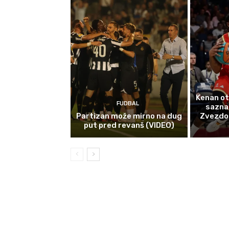
Kenan ot
FUDBAL
sazna
Partizan može mirno na dug
Zvezdom 
put pred revanš (VIDEO)