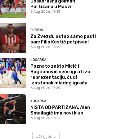
Doskorašnji golman
Partizana u Mačvi
6 Aug 2026. 19:13
FUDBAL
Za Zvezdu ostao samo pusti
san: Filip Kostić potpisao!
6 Aug 2026. 18:27
KOŠARKA
Poznato zašto Micić i
Bogdanović neće igrati za
reprezentaciju, čudi
izostanak mladog igrača
6 Aug 2026. 17:39
KOŠARKA
NIŠTA OD PARTIZANA: Alen
Smailagić ima novi klub
6 Aug 2026. 16:52
Učitaj još