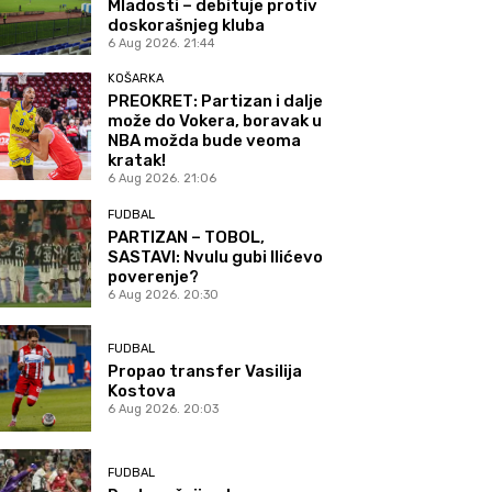
Mladosti – debituje protiv
doskorašnjeg kluba
6 Aug 2026. 21:44
KOŠARKA
PREOKRET: Partizan i dalje
može do Vokera, boravak u
NBA možda bude veoma
kratak!
6 Aug 2026. 21:06
FUDBAL
PARTIZAN – TOBOL,
SASTAVI: Nvulu gubi Ilićevo
poverenje?
6 Aug 2026. 20:30
FUDBAL
Propao transfer Vasilija
Kostova
6 Aug 2026. 20:03
FUDBAL