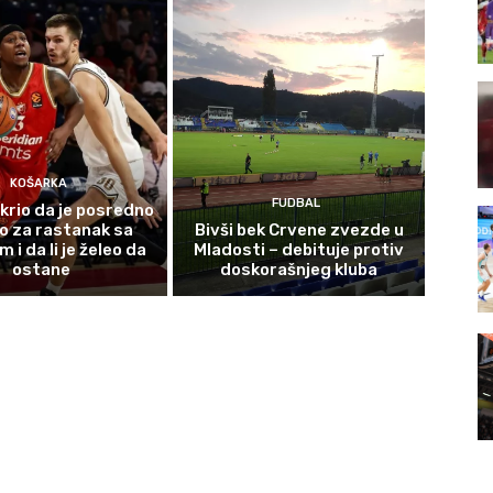
KOŠARKA
FUDBAL
krio da je posredno
o za rastanak sa
Bivši bek Crvene zvezde u
i da li je želeo da
Mladosti – debituje protiv
ostane
doskorašnjeg kluba