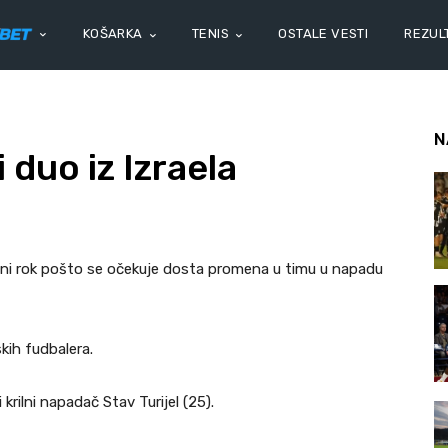
KOŠARKA
TENIS
OSTALE VESTI
REZULT
N
 duo iz Izraela
ni rok pošto se očekuje dosta promena u timu u napadu
skih fudbalera.
rilni napadač Stav Turijel (25).