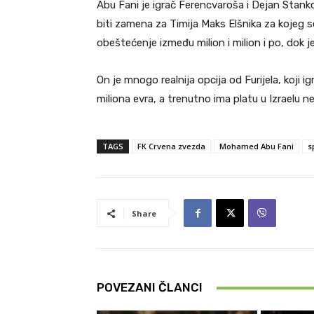
Abu Fani je igrač Ferencvaroša i Dejan Stanko
biti zamena za Timija Maks Elšnika za kojeg 
obeštećenje između milion i milion i po, dok j
On je mnogo realnija opcija od Furijela, koji i
miliona evra, a trenutno ima platu u Izraelu 
TAGS
FK Crvena zvezda
Mohamed Abu Fani
s
Share
POVEZANI ČLANCI