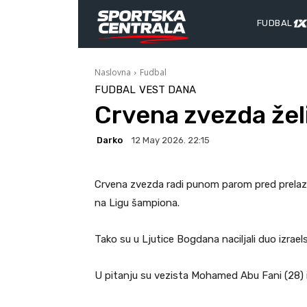
FUDBAL
Naslovna
Fudbal
FUDBAL
VEST DANA
Crvena zvezda želi
Darko
12 May 2026. 22:15
Crvena zvezda radi punom parom pred prelaz
na Ligu šampiona.
Tako su u Ljutice Bogdana naciljali duo izrael
U pitanju su vezista Mohamed Abu Fani (28) i k