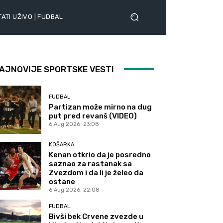
ATI UŽIVO | FUDBAL
AJNOVIJE SPORTSKE VESTI
FUDBAL
Partizan može mirno na dug
put pred revanš (VIDEO)
6 Aug 2026. 23:08
KOŠARKA
Kenan otkrio da je posredno
saznao za rastanak sa
Zvezdom i da li je želeo da
ostane
6 Aug 2026. 22:08
FUDBAL
Bivši bek Crvene zvezde u