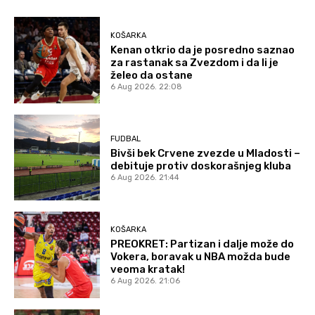
KOŠARKA
Kenan otkrio da je posredno saznao
za rastanak sa Zvezdom i da li je
želeo da ostane
6 Aug 2026. 22:08
FUDBAL
Bivši bek Crvene zvezde u Mladosti –
debituje protiv doskorašnjeg kluba
6 Aug 2026. 21:44
KOŠARKA
PREOKRET: Partizan i dalje može do
Vokera, boravak u NBA možda bude
veoma kratak!
6 Aug 2026. 21:06