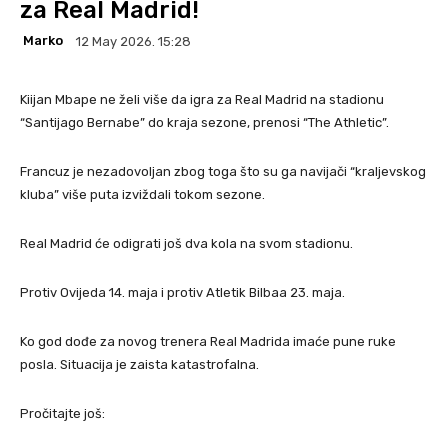
za Real Madrid!
Marko
12 May 2026. 15:28
Kiijan Mbape ne želi više da igra za Real Madrid na stadionu
“Santijago Bernabe” do kraja sezone, prenosi “The Athletic”.
Francuz je nezadovoljan zbog toga što su ga navijači “kraljevskog
kluba” više puta izviždali tokom sezone.
Real Madrid će odigrati još dva kola na svom stadionu.
Protiv Ovijeda 14. maja i protiv Atletik Bilbaa 23. maja.
Ko god dođe za novog trenera Real Madrida imaće pune ruke
posla. Situacija je zaista katastrofalna.
Pročitajte još: