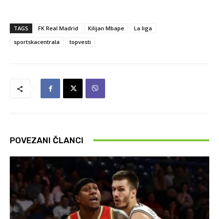
TAGS
FK Real Madrid
Kilijan Mbape
La liga
sportskacentrala
topvesti
POVEZANI ČLANCI