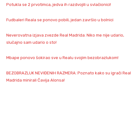
Potukla se 2 prvotimca, jedva ih razdvojili u svlačionici!
Fudbaleri Reala se ponovo pobili, jedan završio u bolnici
Neverovatna izjava zvezde Real Madrida: Niko me nije udario,
slučajno sam udario o sto!
Mbape ponovo šokirao sve u Realu svojim bezobrazlukom!
BEZOBRAZLUK NEVIĐENIH RAZMERA: Poznato kako su igrači Real
Madrida minirali Ćavija Alonsa!