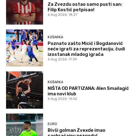
Za Zvezdu ostao samo pusti san:
Filip Kostić potpisao!
6 Aug 2026. 18:27
KOŠARKA
Poznato zašto Micić i Bogdanović
neće igrati za reprezentaciju, čudi
izostanak mladog igrača
6 Aug 2026. 17:39
KOŠARKA
NIŠTA OD PARTIZANA: Alen Smailagić
ima novi klub
6 Aug 2026. 16:52
EURO
Bivši golman Zvexde imao
saobraćajnu nezgodu!