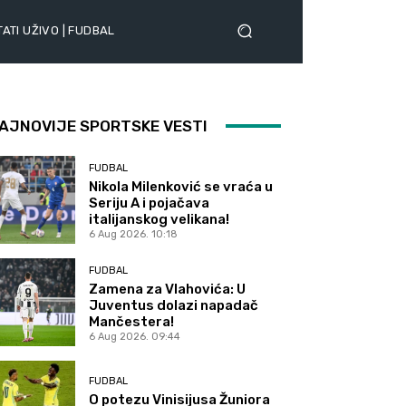
ATI UŽIVO | FUDBAL
AJNOVIJE SPORTSKE VESTI
FUDBAL
Nikola Milenković se vraća u
Seriju A i pojačava
italijanskog velikana!
6 Aug 2026. 10:18
FUDBAL
Zamena za Vlahovića: U
Juventus dolazi napadač
Mančestera!
6 Aug 2026. 09:44
FUDBAL
O potezu Vinisijusa Žuniora