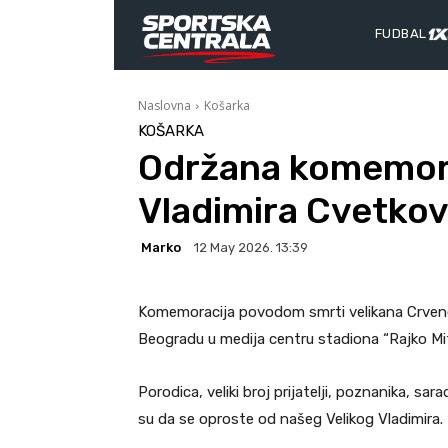
FUDBAL
Naslovna
Košarka
KOŠARKA
Održana komemor
Vladimira Cvetkov
Marko
12 May 2026. 13:39
Komemoracija povodom smrti velikana Crvene
Beogradu u medija centru stadiona “Rajko Mit
Porodica, veliki broj prijatelji, poznanika, sa
su da se oproste od našeg Velikog Vladimira.