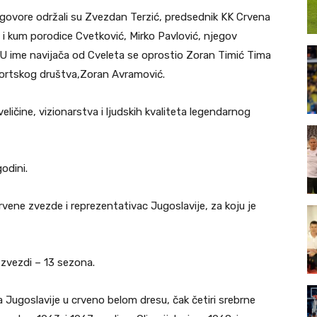
e govore održali su Zvezdan Terzić, predsednik KK Crvena
 i kum porodice Cvetković, Mirko Pavlović, njegov
. U ime navijača od Cveleta se oprostio Zoran Timić Tima
Sportskog društva,Zoran Avramović.
veličine, vizionarstva i ljudskih kvaliteta legendarnog
odini.
Crvene zvezde i reprezentativac Jugoslavije, za koju je
j zvezdi – 13 sezona.
a Jugoslavije u crveno belom dresu, čak četiri srebrne