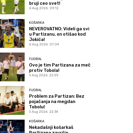
bruji ceo svet!
6 Aug 2026. 09:12
KOŠARKA
NEVEROVATNO: Videli ga svi
u Partizanu, on otišao kod
Jokića!
6 Aug 2026. 07:04
FUDBAL
Ovo je tim Partizana za meč
protiv Tobola!
5 Aug 2026. 22:59
FUDBAL
Problem za Partizan: Bez
pojačanja na megdan
Tobolu!
5 Aug 2026. 22:34
KOŠARKA
Nekadašnji košarkaš
Partizana završio