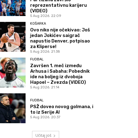
reprezentativnu karijeru
(VIDEO)
5 Aug 2026. 22:09
KOŠARKA
Ovo niko nije očekivao: Još
jedan Jokićev saigrač
napustio Denver, potpisao
za Kliperse!
5 Aug 2026. 21:38
FUDBAL
Završen 1. meč između
Arhusa i Sabaha: Pobednik
ide na boljeg iz dvoboja
Hapoel – Zvezda (VIDEO)
5 Aug 2026. 21:14
FUDBAL
PSŽ doveo novog golmana, i
to iz Serije A!
5 Aug 2026. 20:37
Učitaj još