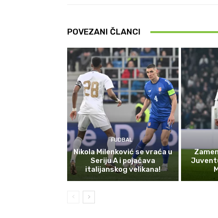
POVEZANI ČLANCI
FUDBAL
Nikola Milenković se vraća u
Zamena
Seriju A i pojačava
Juvent
italijanskog velikana!
M