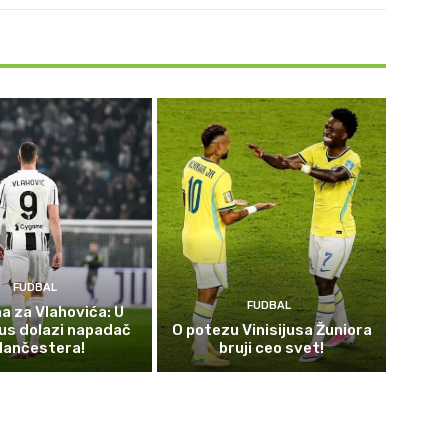
FUDBAL
FUDBAL
 za Vlahovića: U
us dolazi napadač
O potezu Vinisijusa Žuniora
ančestera!
bruji ceo svet!