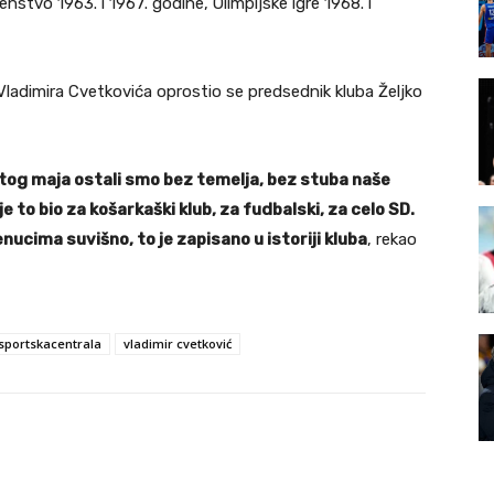
nstvo 1963. i 1967. godine, Olimpijske igre 1968. i
Vladimira Cvetkovića oprostio se predsednik kluba Željko
tog maja ostali smo bez temelja, bez stuba naše
 to bio za košarkaški klub, za fudbalski, za celo SD.
enucima suvišno, to je zapisano u istoriji kluba
, rekao
sportskacentrala
vladimir cvetković