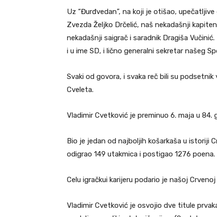
Uz “Đurđvedan”, na koji je otišao, upečatljiv
Zvezda Željko Drčelić, naš nekadašnji kapiten
nekadašnji saigrač i saradnik Dragiša Vučinić
i u ime SD, i lično generalni sekretar našeg 
Svaki od govora, i svaka reč bili su podsetnik 
Cveleta.
Vladimir Cvetković je preminuo 6. maja u 84. g
Bio je jedan od najboljih košarkaša u istoriji 
odigrao 149 utakmica i postigao 1276 poena.
Celu igračkui karijeru podario je našoj Crveno
Vladimir Cvetković je osvojio dve titule prvak