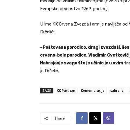
medalje na velikim takmičenjima (Svetsko prve
Evropsko prvenstvo 1969. godine).
U ime KK Crvena Zvezda i armije navijača od 
Drčelić:
–
Poštovana porodico, dragi zvezdaši, šes
crveno-bele porodice. Vladimir Cvetković je
Nabrajanje svega što je učinio je u ovim tr
je Drčelić.
TAGS
KK Partizan
Komemoracija
sahrana
Share