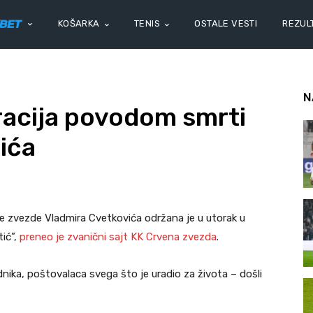
KOŠARKA
TENIS
OSTALE VESTI
REZULT
N
acija povodom smrti
ića
 zvezde Vladmira Cvetkovića održana je u utorak u
ić”,
preneo je zvanični sajt KK Crvena zvezda
.
radnika, poštovalaca svega što je uradio za života – došli