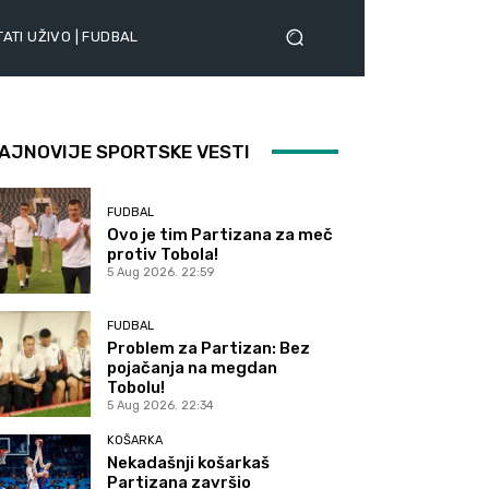
ATI UŽIVO | FUDBAL
AJNOVIJE SPORTSKE VESTI
FUDBAL
Ovo je tim Partizana za meč
protiv Tobola!
5 Aug 2026. 22:59
FUDBAL
Problem za Partizan: Bez
pojačanja na megdan
Tobolu!
5 Aug 2026. 22:34
KOŠARKA
Nekadašnji košarkaš
Partizana završio