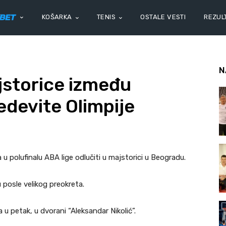
KOŠARKA
TENIS
OSTALE VESTI
REZULT
N
jstorice između
edevite Olimpije
u polufinalu ABA lige odlučiti u majstorici u Beogradu.
 posle velikog preokreta.
 u petak, u dvorani “Aleksandar Nikolić”.