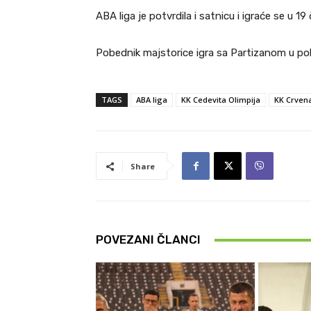
ABA liga je potvrdila i satnicu i igraće se u 19
Pobednik majstorice igra sa Partizanom u polu
TAGS
ABA liga
KK Cedevita Olimpija
KK Crven
Share
POVEZANI ČLANCI