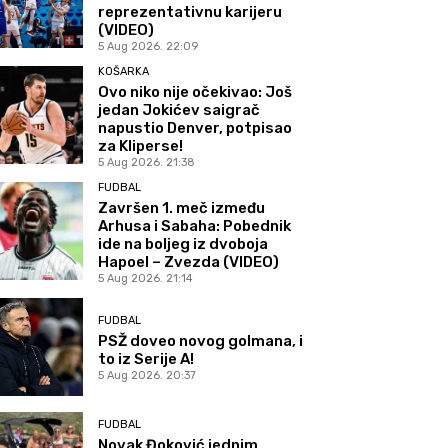
reprezentativnu karijeru
(VIDEO)
5 Aug 2026. 22:09
KOŠARKA
Ovo niko nije očekivao: Još
jedan Jokićev saigrač
napustio Denver, potpisao
za Kliperse!
5 Aug 2026. 21:38
FUDBAL
Završen 1. meč između
Arhusa i Sabaha: Pobednik
ide na boljeg iz dvoboja
Hapoel – Zvezda (VIDEO)
5 Aug 2026. 21:14
FUDBAL
PSŽ doveo novog golmana, i
to iz Serije A!
5 Aug 2026. 20:37
FUDBAL
Novak Đoković jednim