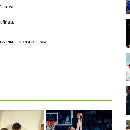
 časova.
finalu.
a zvezda
sportskacentrala