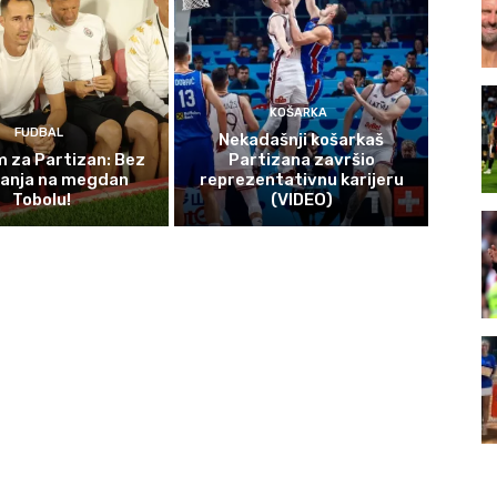
KOŠARKA
FUDBAL
Nekadašnji košarkaš
 za Partizan: Bez
Partizana završio
čanja na megdan
reprezentativnu karijeru
Tobolu!
(VIDEO)