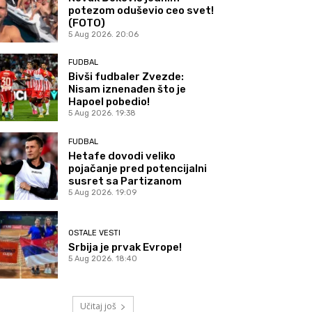
potezom oduševio ceo svet!
(FOTO)
5 Aug 2026. 20:06
FUDBAL
Bivši fudbaler Zvezde:
Nisam iznenađen što je
Hapoel pobedio!
5 Aug 2026. 19:38
FUDBAL
Hetafe dovodi veliko
pojačanje pred potencijalni
susret sa Partizanom
5 Aug 2026. 19:09
OSTALE VESTI
Srbija je prvak Evrope!
5 Aug 2026. 18:40
Učitaj još