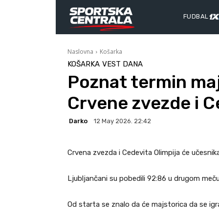
FUDBAL
Naslovna
Košarka
KOŠARKA
VEST DANA
Poznat termin ma
Crvene zvezde i C
Darko
12 May 2026. 22:42
Crvena zvezda i Cedevita Olimpija će učesnika 
Ljubljančani su pobedili 92:86 u drugom meču
Od starta se znalo da će majstorica da se igra