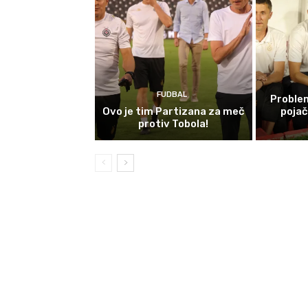
FUDBAL
Problem
Ovo je tim Partizana za meč
poja
protiv Tobola!