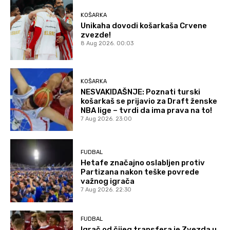
KOŠARKA
Unikaha dovodi košarkaša Crvene
zvezde!
8 Aug 2026. 00:03
KOŠARKA
NESVAKIDAŠNJE: Poznati turski
košarkaš se prijavio za Draft ženske
NBA lige – tvrdi da ima prava na to!
7 Aug 2026. 23:00
FUDBAL
Hetafe značajno oslabljen protiv
Partizana nakon teške povrede
važnog igrača
7 Aug 2026. 22:30
FUDBAL
Igrač od čijeg transfera je Zvezda u