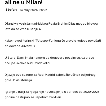
ali ne u Milan!
Stefan
13 May 2026. 20:03
Ofanzivni vezista madridskog Reala Brahim Dijaz mogao bi ovog
leta da se vrati u Seriju A.
Kako navodi torinski “Tutosport”, njega će u svoje redove pokušati
da dovede Juventus.
U Staroj Dami imaju nameru da dogovore pozajmicu, uz pravo
otkupa ukoliko budu zadovoljni.
Dijaz je ove sezone za Real Madrid zabeležio učinak od jednog
gola i 8 asistencija.
Igranje u Italiji za njega nije novost, jer je u periodu od 2020-2023.
godine nastupao sa uspehom za Milan.