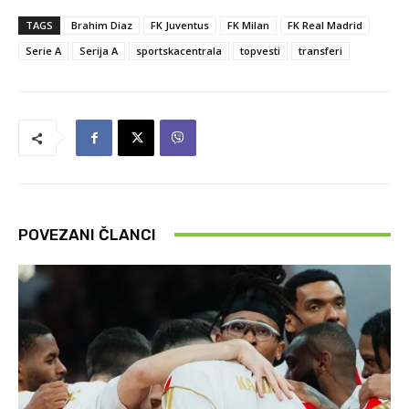
TAGS
Brahim Diaz
FK Juventus
FK Milan
FK Real Madrid
Serie A
Serija A
sportskacentrala
topvesti
transferi
POVEZANI ČLANCI