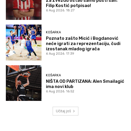
Za Zvezdu ostao samo pusti san:
Filip Kostić potpisao!
6 Aug 2026. 18:27
KOŠARKA
Poznato zašto Micić i Bogdanović
neće igrati za reprezentaciju, čudi
izostanak mladog igrača
6 Aug 2026. 17:39
KOŠARKA
NIŠTA OD PARTIZANA: Alen Smailagić
ima novi klub
6 Aug 2026. 16:52
Učitaj još