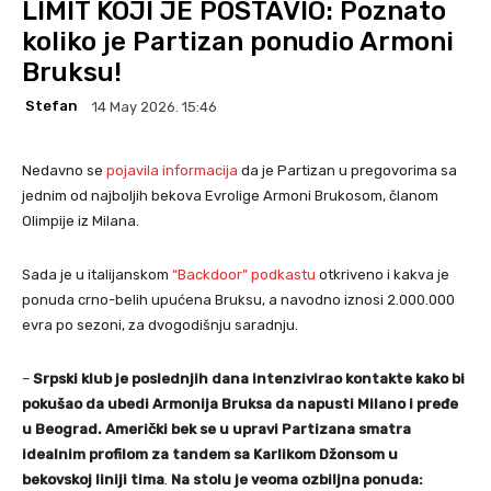
LIMIT KOJI JE POSTAVIO: Poznato
koliko je Partizan ponudio Armoni
Bruksu!
Stefan
14 May 2026. 15:46
Nedavno se
pojavila informacija
da je Partizan u pregovorima sa
jednim od najboljih bekova Evrolige Armoni Brukosom, članom
Olimpije iz Milana.
Sada je u italijanskom
“Backdoor” podkastu
otkriveno i kakva je
ponuda crno-belih upućena Bruksu, a navodno iznosi 2.000.000
evra po sezoni, za dvogodišnju saradnju.
–
Srpski klub je poslednjih dana intenzivirao kontakte kako bi
pokušao da ubedi Armonija Bruksa da napusti Milano i pređe
u Beograd. Američki bek se u upravi Partizana smatra
idealnim profilom za tandem sa Karlikom Džonsom u
bekovskoj liniji tima
.
Na stolu je veoma ozbiljna ponuda: