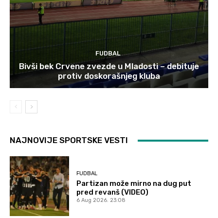
FUDBAL
Bivši bek Crvene zvezde u Mladosti – debituje
protiv doskorašnjeg kluba
NAJNOVIJE SPORTSKE VESTI
FUDBAL
Partizan može mirno na dug put
pred revanš (VIDEO)
6 Aug 2026. 23:08