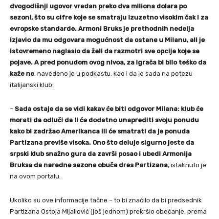
dvogodišnji ugovor vredan preko dva miliona dolara po
sezoni, što su cifre koje se smatraju izuzetno visokim čak i za
evropske standarde. Armoni Bruks je prethodnih nedelja
izjavio da mu odgovara mogućnost da ostane u Milanu, ali je
istovremeno naglasio da želi da razmotri sve opcije koje se
pojave. A pred ponudom ovog nivoa, za igrača bi bilo teško da
kaže ne
, navedeno je u podkastu, kao i da je sada na potezu
italijanski klub:
–
Sada ostaje da se vidi kakav će biti odgovor Milana: klub će
morati da odluči da li će dodatno unaprediti svoju ponudu
kako bi zadržao Amerikanca ili će smatrati da je ponuda
Partizana previše visoka. Ono što deluje sigurno jeste da
srpski klub snažno gura da završi posao i ubedi Armonija
Bruksa da naredne sezone obuče dres Partizana
, istaknuto je
na ovom portalu.
Ukoliko su ove informacije tačne – to bi značilo da bi predsednik
Partizana Ostoja Mijailović (još jednom) prekršio obećanje, prema