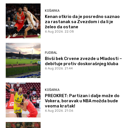
KOŠARKA
Kenan otkrio da je posredno saznao
za rastanak sa Zvezdom i da li je
želeo da ostane
6 Aug 2026. 22:08
FUDBAL
Bivši bek Crvene zvezde u Mladosti –
debituje protiv doskorašnjeg kluba
6 Aug 2026. 21:44
KOŠARKA
PREOKRET: Partizan i dalje može do
Vokera, boravak u NBA možda bude
veoma kratak!
6 Aug 2026. 21:06