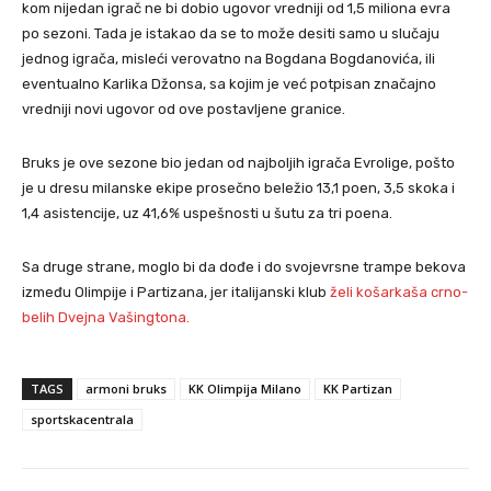
kom nijedan igrač ne bi dobio ugovor vredniji od 1,5 miliona evra
po sezoni. Tada je istakao da se to može desiti samo u slučaju
jednog igrača, misleći verovatno na Bogdana Bogdanovića, ili
eventualno Karlika Džonsa, sa kojim je već potpisan značajno
vredniji novi ugovor od ove postavljene granice.
Bruks je ove sezone bio jedan od najboljih igrača Evrolige, pošto
je u dresu milanske ekipe prosečno beležio 13,1 poen, 3,5 skoka i
1,4 asistencije, uz 41,6% uspešnosti u šutu za tri poena.
Sa druge strane, moglo bi da dođe i do svojevrsne trampe bekova
između Olimpije i Partizana, jer italijanski klub
želi košarkaša crno-
belih Dvejna Vašingtona.
TAGS
armoni bruks
KK Olimpija Milano
KK Partizan
sportskacentrala