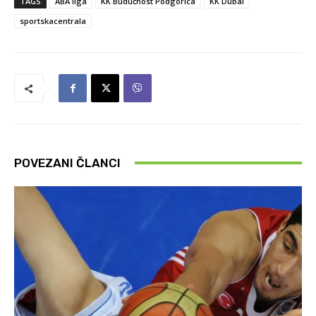
TAGS
ABA liga
KK Budućnost Podgorica
KK Dubai
sportskacentrala
POVEZANI ČLANCI