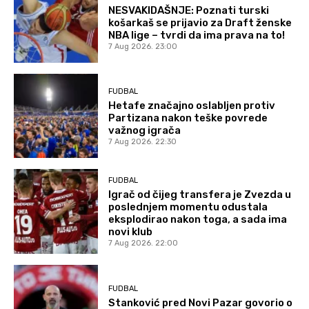
NESVAKIDAŠNJE: Poznati turski
košarkaš se prijavio za Draft ženske
NBA lige – tvrdi da ima prava na to!
7 Aug 2026. 23:00
FUDBAL
Hetafe značajno oslabljen protiv
Partizana nakon teške povrede
važnog igrača
7 Aug 2026. 22:30
FUDBAL
Igrač od čijeg transfera je Zvezda u
poslednjem momentu odustala
eksplodirao nakon toga, a sada ima
novi klub
7 Aug 2026. 22:00
FUDBAL
Stanković pred Novi Pazar govorio o