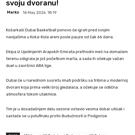
svoju dvoranu!
Marko
14 May 2026. 18:19
Košarkaši Dubai Basketball ponovo će igrati pred svojim
navijačima u Koka-Kola areni posle pauze od čak 66 dana.
Ekipa iz Ujedinjenih Arapskih Emirata prethodni meč na domaćem
terenu odigrala je još početkom marta, a sada ih očekuje važan
duel u završnici ABA lige.
Dubai će u narednom susretu imati podršku sa tribina u modernoj
dvorani koja prima veliki broj gledalaca, a očekuje se odlična
atmosfera tokom utakmice.
Tim je u dosadašnjem delu sezone ostavio veoma dobar utisak i
sastaće se u polufinalu protiv Budućnosti iz Podgorice.