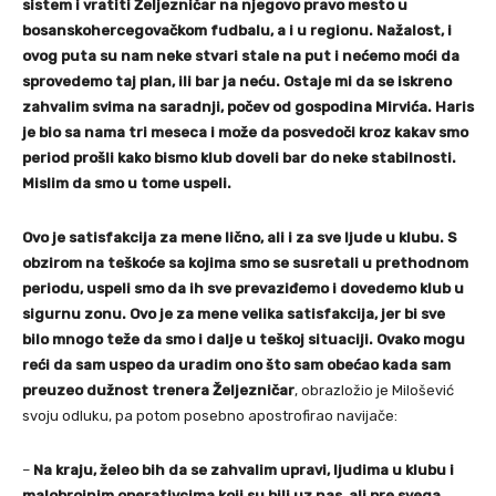
sistem i vratiti Željezničar na njegovo pravo mesto u
bosanskohercegovačkom fudbalu, a i u regionu.
Nažalost, i
ovog puta su nam neke stvari stale na put i nećemo moći da
sprovedemo taj plan, ili bar ja neću. Ostaje mi da se iskreno
zahvalim svima na saradnji, počev od gospodina Mirvića. Haris
je bio sa nama tri meseca i može da posvedoči kroz kakav smo
period prošli kako bismo klub doveli bar do neke stabilnosti.
Mislim da smo u tome uspeli.
Ovo je satisfakcija za mene lično, ali i za sve ljude u klubu. S
obzirom na teškoće sa kojima smo se susretali u prethodnom
periodu, uspeli smo da ih sve prevaziđemo i dovedemo klub u
sigurnu zonu. Ovo je za mene velika satisfakcija, jer bi sve
bilo mnogo teže da smo i dalje u teškoj situaciji. Ovako mogu
reći da sam uspeo da uradim ono što sam obećao kada sam
preuzeo dužnost trenera Željezničar
, obrazložio je Milošević
svoju odluku, pa potom posebno apostrofirao navijače:
–
Na kraju, želeo bih da se zahvalim upravi, ljudima u klubu i
malobrojnim operativcima koji su bili uz nas, ali pre svega