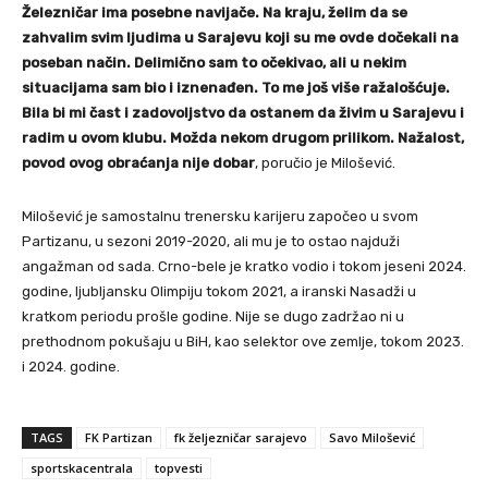
Železničar ima posebne navijače. Na kraju, želim da se
zahvalim svim ljudima u Sarajevu koji su me ovde dočekali na
poseban način. Delimično sam to očekivao, ali u nekim
situacijama sam bio i iznenađen. To me još više ražalošćuje.
Bila bi mi čast i zadovoljstvo da ostanem da živim u Sarajevu i
radim u ovom klubu. Možda nekom drugom prilikom. Nažalost,
povod ovog obraćanja nije dobar
, poručio je Milošević.
Milošević je samostalnu trenersku karijeru započeo u svom
Partizanu, u sezoni 2019-2020, ali mu je to ostao najduži
angažman od sada. Crno-bele je kratko vodio i tokom jeseni 2024.
godine, ljubljansku Olimpiju tokom 2021, a iranski Nasadži u
kratkom periodu prošle godine. Nije se dugo zadržao ni u
prethodnom pokušaju u BiH, kao selektor ove zemlje, tokom 2023.
i 2024. godine.
TAGS
FK Partizan
fk željezničar sarajevo
Savo Milošević
sportskacentrala
topvesti