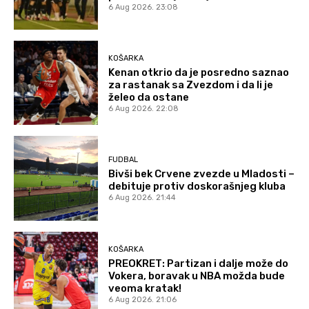
6 Aug 2026. 23:08
KOŠARKA
Kenan otkrio da je posredno saznao
za rastanak sa Zvezdom i da li je
želeo da ostane
6 Aug 2026. 22:08
FUDBAL
Bivši bek Crvene zvezde u Mladosti –
debituje protiv doskorašnjeg kluba
6 Aug 2026. 21:44
KOŠARKA
PREOKRET: Partizan i dalje može do
Vokera, boravak u NBA možda bude
veoma kratak!
6 Aug 2026. 21:06