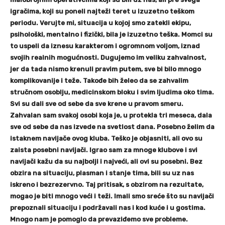
igračima, koji su poneli najteži teret u izuzetno teškom
periodu. Verujte mi, situacija u kojoj smo zatekli ekipu,
psihološki, mentalno i fizički, bila je izuzetno teška. Momci su
to uspeli da iznesu karakterom i ogromnom voljom, iznad
svojih realnih mogućnosti. Dugujemo im veliku zahvalnost,
jer da tada nismo krenuli pravim putem, sve bi bilo mnogo
komplikovanije i teže. Takođe bih želeo da se zahvalim
stručnom osoblju, medicinskom bloku i svim ljudima oko tima.
Svi su dali sve od sebe da sve krene u pravom smeru.
Zahvalan sam svakoj osobi koja je, u protekla tri meseca, dala
sve od sebe da nas izvede na svetlost dana. Posebno želim da
istaknem navijače ovog kluba. Teško je objasniti, ali ovo su
zaista posebni navijači. Igrao sam za mnoge klubove i svi
navijači kažu da su najbolji i najveći, ali ovi su posebni. Bez
obzira na situaciju, plasman i stanje tima, bili su uz nas
iskreno i bezrezervno. Taj pritisak, s obzirom na rezultate,
mogao je biti mnogo veći i teži. Imali smo sreće što su navijači
prepoznali situaciju i podržavali nas i kod kuće i u gostima.
Mnogo nam je pomoglo da prevaziđemo sve probleme.