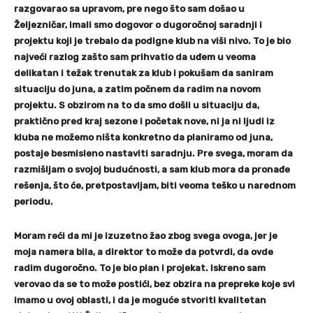
razgovarao sa upravom, pre nego što sam došao u
Željezničar, imali smo dogovor o dugoročnoj saradnji i
projektu koji je trebalo da podigne klub na viši nivo. To je bio
najveći razlog zašto sam prihvatio da uđem u veoma
delikatan i težak trenutak za klub i pokušam da saniram
situaciju do juna, a zatim počnem da radim na novom
projektu.
S obzirom na to da smo došli u situaciju da,
praktično pred kraj sezone i početak nove, ni ja ni ljudi iz
kluba ne možemo ništa konkretno da planiramo od juna,
postaje besmisleno nastaviti saradnju. Pre svega, moram da
razmišljam o svojoj budućnosti, a sam klub mora da pronađe
rešenja, što će, pretpostavljam, biti veoma teško u narednom
periodu.
Moram reći da mi je izuzetno žao zbog svega ovoga, jer je
moja namera bila, a direktor to može da potvrdi, da ovde
radim dugoročno. To je bio plan i projekat. Iskreno sam
verovao da se to može postići, bez obzira na prepreke koje svi
imamo u ovoj oblasti, i da je moguće stvoriti kvalitetan