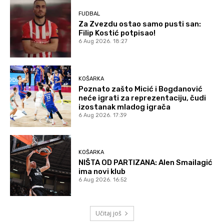
FUDBAL
Za Zvezdu ostao samo pusti san:
Filip Kostić potpisao!
6 Aug 2026. 18:27
KOŠARKA
Poznato zašto Micić i Bogdanović
neće igrati za reprezentaciju, čudi
izostanak mladog igrača
6 Aug 2026. 17:39
KOŠARKA
NIŠTA OD PARTIZANA: Alen Smailagić
ima novi klub
6 Aug 2026. 16:52
Učitaj još