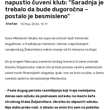
napustio čuveni klub: “Saradnja je
trebalo da bude dugoročna –
postalo je besmisleno”
Stefan
14 May 2026. 15:17
Savo Milošević nikako da uspe da ostvari duži trenerski
angažman, a tradiciju je nastavio i danas, napuštanjem
sarajevskog Železničara nakon manje od tri meseca na klupi.
On je krajem februara zamenio bivšeg trenera Crvene zvezde
Slavišu Stojanovića, nakon što je klub postao veoma ambiciozan
usled novih finansijskih ulaganja. Ipak, sve se brzo srušilo, o čemu
svedoči opširno obrazloženje Miloševića.
–
Posle dugog perioda razmišljanja koji traje nedeljama,
doneo sam odluku da podnesem ostavku na mesto šefa
stručnog štaba Željezničara. Ukratko ću objasniti odluku.
Nije došla preko noći. U skladu sa onim što sam na početku