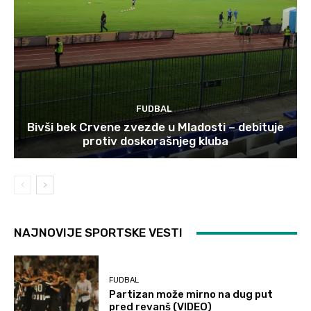
FUDBAL
Bivši bek Crvene zvezde u Mladosti – debituje
protiv doskorašnjeg kluba
NAJNOVIJE SPORTSKE VESTI
FUDBAL
Partizan može mirno na dug put
pred revanš (VIDEO)