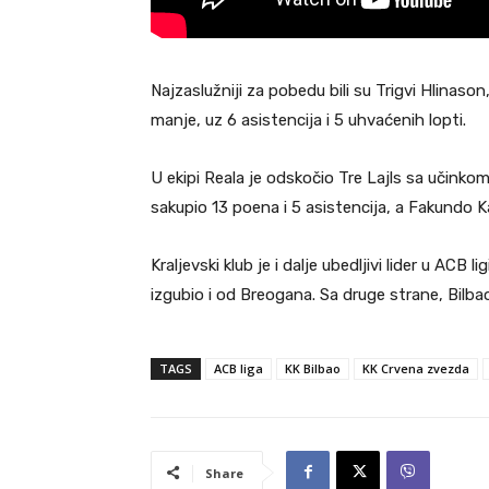
Najzaslužniji za pobedu bili su Trigvi Hlinaso
manje, uz 6 asistencija i 5 uhvaćenih lopti.
U ekipi Reala je odskočio Tre Lajls sa učinko
sakupio 13 poena i 5 asistencija, a Fakundo
Kraljevski klub je i dalje ubedljivi lider u AC
izgubio i od Breogana. Sa druge strane, Bilbao
TAGS
ACB liga
KK Bilbao
KK Crvena zvezda
Share