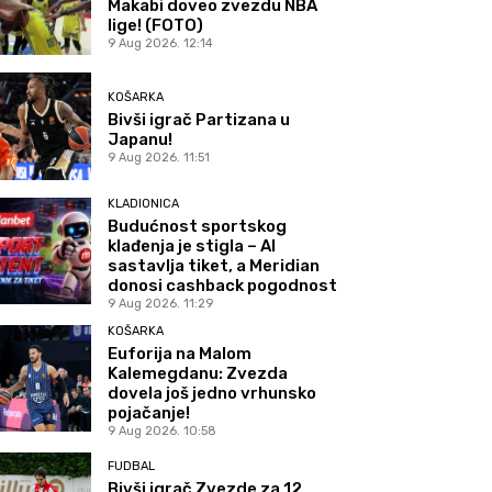
Makabi doveo zvezdu NBA
lige! (FOTO)
9 Aug 2026. 12:14
KOŠARKA
Bivši igrač Partizana u
Japanu!
9 Aug 2026. 11:51
KLADIONICA
Budućnost sportskog
klađenja je stigla – AI
sastavlja tiket, a Meridian
donosi cashback pogodnost
9 Aug 2026. 11:29
KOŠARKA
Euforija na Malom
Kalemegdanu: Zvezda
dovela još jedno vrhunsko
pojačanje!
9 Aug 2026. 10:58
FUDBAL
Bivši igrač Zvezde za 12