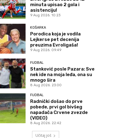
minuta upisao 2 gola i
asistenciju!
9 Aug 2026. 10:23
KOŠARKA
Porodica koja je vodila
Lejkerse pet decenija
preuzima Evroligaša!
9 Aug 2026. 09:49
FUDBAL
Stanković posle Pazara: Sve
nek ide na moja leđa, ona su
mnogo šira
8 Aug 2026. 23:00
FUDBAL
Radnički došao do prve
pobede, prvi gol bivšeg
napadača Crvene zvezde
(VIDEO)
8 Aug 2026. 22:42
Učitaj još