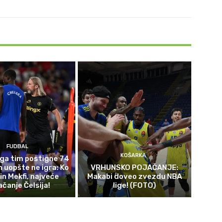
FUDBAL
KOŠARKA
ga tim postigne 74
n uopšte ne igra: Ko
VRHUNSKO POJAČANJE:
in Mekfi, najveće
Makabi doveo zvezdu NBA
ačanje Čelsija!
lige! (FOTO)