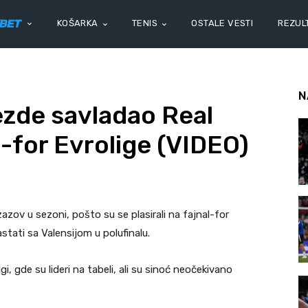
KOŠARKA
TENIS
OSTALE VESTI
REZULT
N
ezde savladao Real
l-for Evrolige (VIDEO)
azov u sezoni, pošto su se plasirali na fajnal-for
astati sa Valensijom u polufinalu.
i, gde su lideri na tabeli, ali su sinoć neočekivano