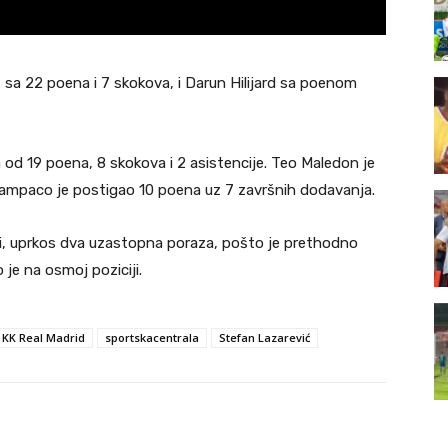
n, sa 22 poena i 7 skokova, i Darun Hilijard sa poenom
m od 19 poena, 8 skokova i 2 asistencije. Teo Maledon je
 Kampaco je postigao 10 poena uz 7 završnih dodavanja.
B ligi, uprkos dva uzastopna poraza, pošto je prethodno
 je na osmoj poziciji.
KK Real Madrid
sportskacentrala
Stefan Lazarević