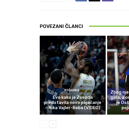
POVEZANI ČLANCI
KOŠARKA
Zbog nje
Evo kako je Zvezda
gola, a o
predstavila novo pojačanje
je Ost
– Nika Vajler-Beba (VIDEO)
poj