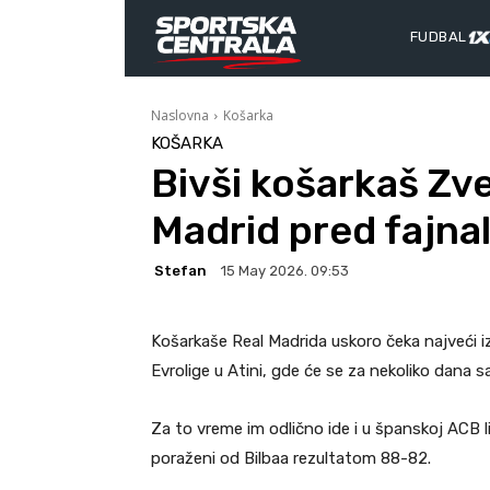
FUDBAL
Naslovna
Košarka
KOŠARKA
Bivši košarkaš Zv
Madrid pred fajna
Stefan
15 May 2026. 09:53
Košarkaše Real Madrida uskoro čeka najveći iz
Evrolige u Atini, gde će se za nekoliko dana s
Za to vreme im odlično ide i u španskoj ACB lig
poraženi od Bilbaa rezultatom 88-82.