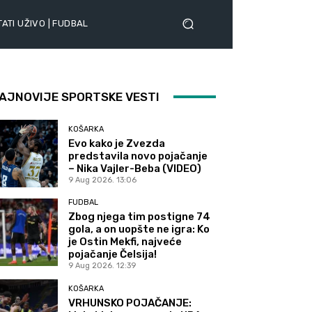
ATI UŽIVO | FUDBAL
AJNOVIJE SPORTSKE VESTI
KOŠARKA
Evo kako je Zvezda
predstavila novo pojačanje
– Nika Vajler-Beba (VIDEO)
9 Aug 2026. 13:06
FUDBAL
Zbog njega tim postigne 74
gola, a on uopšte ne igra: Ko
je Ostin Mekfi, najveće
pojačanje Čelsija!
9 Aug 2026. 12:39
KOŠARKA
VRHUNSKO POJAČANJE: