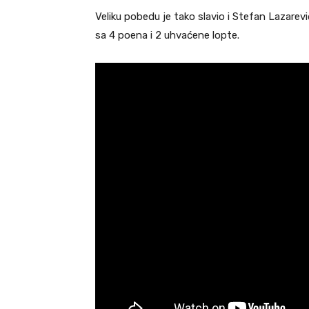
Veliku pobedu je tako slavio i Stefan Lazarev
sa 4 poena i 2 uhvaćene lopte.