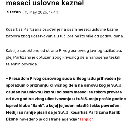
meseci uslovne kazne!
Stefan
15 May 2026. 17:44
Košarkaš Partizana osuđen je na osam meseci uslovne kazne
zatvora zbog učestvovanja u tuči pre nešto više od godinu dana.
Kako je saopšteno od strane Prvog osnovnog javnog tužilaštva,
plej Partizana je optužen zbog krivičnog dela nanošenja teških
telesnih povreda.
–
Presudom Prvog osnovnog suda u Beogradu prihvaćen je
sporazum o priznanju krivičnog dela na osnovu kog je S.A.J.
osuđen na uslovnu kaznu od osam meseci sa rokom provere
od dve godine zbog učestvovanja u tuči 5. maja prošle godine
ispred kluba “Bank”, u kojoj je jedan mladić teško povređen.
Mediji su ranije pisali da je S.A.J. košarkaš Partizana Karlik
Džons
, navedeno je od strane agencije “
Tanjug
“.