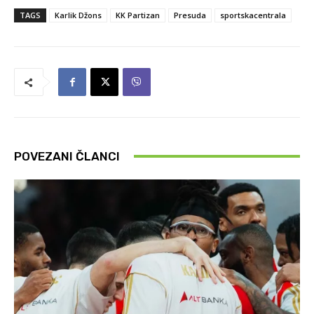
TAGS
Karlik Džons
KK Partizan
Presuda
sportskacentrala
POVEZANI ČLANCI