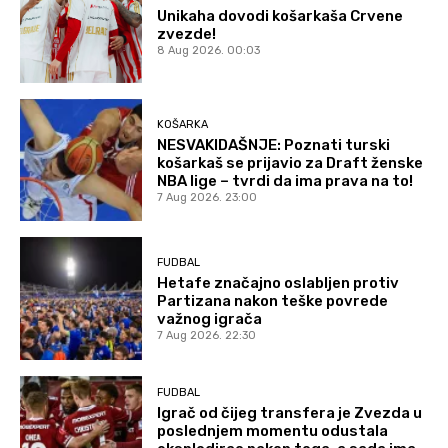
Unikaha dovodi košarkaša Crvene
zvezde!
8 Aug 2026. 00:03
KOŠARKA
NESVAKIDAŠNJE: Poznati turski
košarkaš se prijavio za Draft ženske
NBA lige – tvrdi da ima prava na to!
7 Aug 2026. 23:00
FUDBAL
Hetafe značajno oslabljen protiv
Partizana nakon teške povrede
važnog igrača
7 Aug 2026. 22:30
FUDBAL
Igrač od čijeg transfera je Zvezda u
poslednjem momentu odustala