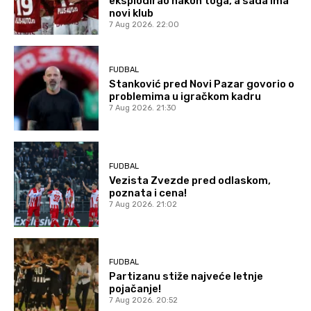
eksplodirao nakon toga, a sada ima
novi klub
7 Aug 2026. 22:00
FUDBAL
Stanković pred Novi Pazar govorio o
problemima u igračkom kadru
7 Aug 2026. 21:30
FUDBAL
Vezista Zvezde pred odlaskom,
poznata i cena!
7 Aug 2026. 21:02
FUDBAL
Partizanu stiže najveće letnje
pojačanje!
7 Aug 2026. 20:52