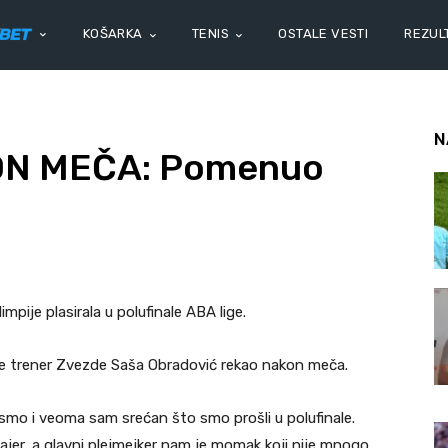
KOŠARKA
TENIS
OSTALE VESTI
REZULT
N
N MEČA: Pomenuo
pije plasirala u polufinale ABA lige.
je trener Zvezde Saša Obradović rekao nakon meča.
i smo i veoma sam srećan što smo prošli u polufinale.
jer, a glavni plejmejker nam je momak koji nije mnogo