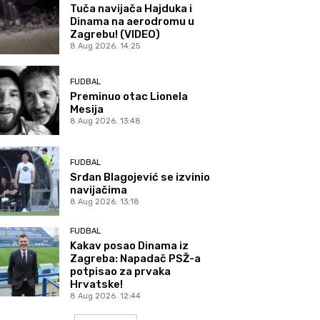
Tuča navijača Hajduka i
Dinama na aerodromu u
Zagrebu! (VIDEO)
8 Aug 2026. 14:25
FUDBAL
Preminuo otac Lionela
Mesija
8 Aug 2026. 13:48
FUDBAL
Srđan Blagojević se izvinio
navijačima
8 Aug 2026. 13:18
FUDBAL
Kakav posao Dinama iz
Zagreba: Napadač PSŽ-a
potpisao za prvaka
Hrvatske!
8 Aug 2026. 12:44