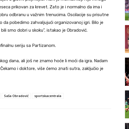
 meseca prikovan za krevet. Zato je i normalno da ima i
dobru odbranu u važnim trenucima. Oscilacije su prisutne
o da pobedimo zahvaljujući organizovanoj igri. Bilo je
 bili smo dobri u skoku”, istakao je Obradović.
finalnu seriju sa Partizanom.
vakog dana, ali još ne znamo hoće li moći da igra. Nadam
. Čekamo i doktore, više ćemo znati sutra, zaključio je
Saša Obradović
sportskacentrala