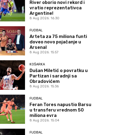
River oborio novi rekord i
vratio reprezentativca
Argentine!
8 Aug 2026. 16:30
FUDBAL
Arteta za 75 miliona funti
doveo novo pojačanje u
Arsenal
8 Aug 2026. 15:57
KOŠARKA
Dušan Miletić o povratku u
Partizan i saradnji sa
Obradovićem
8 Aug 2026. 15:36
FUDBAL
Feran Tores napustio Barsu
u transferu vrednom 50
miliona evra
8 Aug 2026. 15:04
FUDBAL