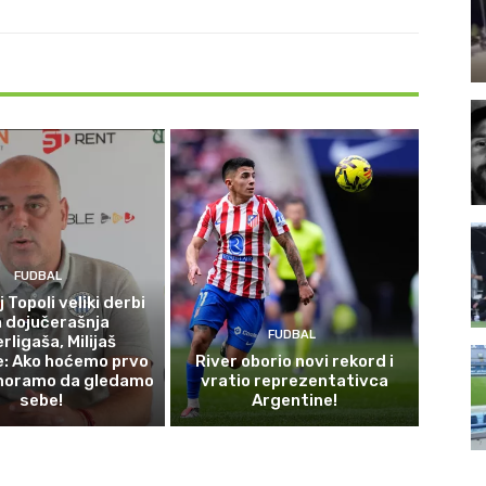
FUDBAL
 Topoli veliki derbi
 dojučerašnja
FUDBAL
rligaša, Milijaš
e: Ako hoćemo prvo
River oborio novi rekord i
moramo da gledamo
vratio reprezentativca
sebe!
Argentine!