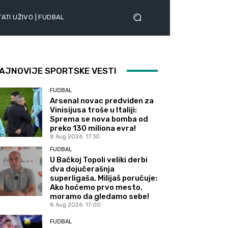
ATI UŽIVO | FUDBAL
AJNOVIJE SPORTSKE VESTI
FUDBAL
Arsenal novac predviđen za
Vinisijusa troše u Italiji:
Sprema se nova bomba od
preko 130 miliona evra!
8 Aug 2026. 17:30
FUDBAL
U Bačkoj Topoli veliki derbi
dva dojučerašnja
superligaša, Milijaš poručuje:
Ako hoćemo prvo mesto,
moramo da gledamo sebe!
8 Aug 2026. 17:00
FUDBAL