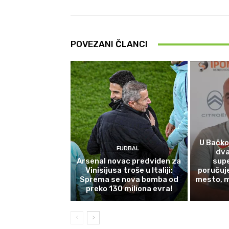
POVEZANI ČLANCI
U Bačkoj
FUDBAL
dva
Arsenal novac predviđen za
supe
Vinisijusa troše u Italiji:
poručuj
Sprema se nova bomba od
mesto, 
preko 130 miliona evra!