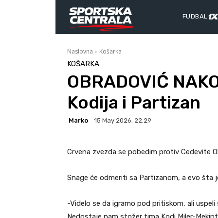
FUDBAL
Naslovna
Košarka
KOŠARKA
OBRADOVIĆ NAKO
Kodija i Partizan
Marko
15 May 2026. 22:29
Crvena zvezda se pobedim protiv Cedevite Olim
Snage će odmeriti sa Partizanom, a evo šta 
-Videlo se da igramo pod pritiskom, ali uspel
Nedostaje nam stožer tima Kodi Miler-Mekinta