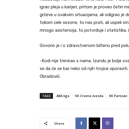
igrao pleja u karijeri, pritom je proveo četiri
grčeve u ovakvim situacijama, ali odigrao je 
tokom cele sezone, to nas prati, ali uspeli sm
mnogo asistencija, to potvrđuje i statistika, i
Govorio je i o zdravstvenom biltenu pred polu
-Kodi nije trenirao s nama, Izundu je bolje s
se da će se bar neko od njih trojice oporaviti
Obradović.
TAGS
ABA liga
KK Crvena zvezda
KK Partizan
Share