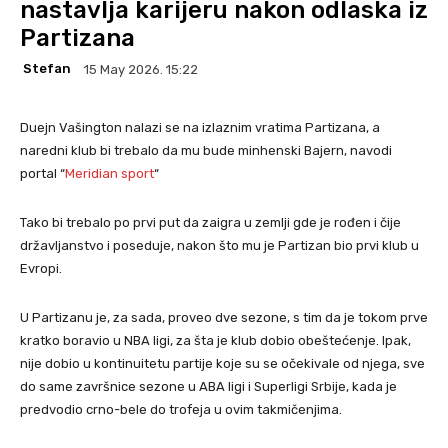
nastavlja karijeru nakon odlaska iz
Partizana
Stefan
15 May 2026. 15:22
Duejn Vašington nalazi se na izlaznim vratima Partizana, a
naredni klub bi trebalo da mu bude minhenski Bajern, navodi
portal “
Meridian sport
“
Tako bi trebalo po prvi put da zaigra u zemlji gde je rođen i čije
državljanstvo i poseduje, nakon što mu je Partizan bio prvi klub u
Evropi.
U Partizanu je, za sada, proveo dve sezone, s tim da je tokom prve
kratko boravio u NBA ligi, za šta je klub dobio obeštećenje. Ipak,
nije dobio u kontinuitetu partije koje su se očekivale od njega, sve
do same završnice sezone u ABA ligi i Superligi Srbije, kada je
predvodio crno-bele do trofeja u ovim takmičenjima.