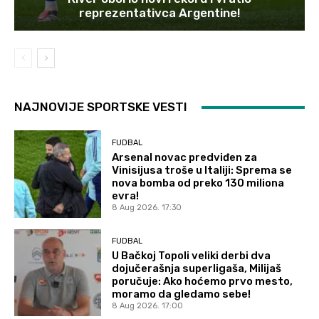
reprezentativca Argentine!
NAJNOVIJE SPORTSKE VESTI
FUDBAL
Arsenal novac predviđen za
Vinisijusa troše u Italiji: Sprema se
nova bomba od preko 130 miliona
evra!
8 Aug 2026. 17:30
FUDBAL
U Bačkoj Topoli veliki derbi dva
dojučerašnja superligaša, Milijaš
poručuje: Ako hoćemo prvo mesto,
moramo da gledamo sebe!
8 Aug 2026. 17:00