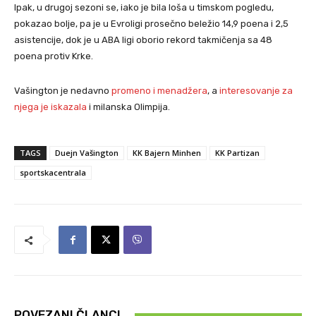
Ipak, u drugoj sezoni se, iako je bila loša u timskom pogledu,
pokazao bolje, pa je u Evroligi prosečno beležio 14,9 poena i 2,5
asistencije, dok je u ABA ligi oborio rekord takmičenja sa 48
poena protiv Krke.
Vašington je nedavno
promeno i menadžera
, a
interesovanje za
njega je iskazala
i milanska Olimpija.
TAGS
Duejn Vašington
KK Bajern Minhen
KK Partizan
sportskacentrala
POVEZANI ČLANCI