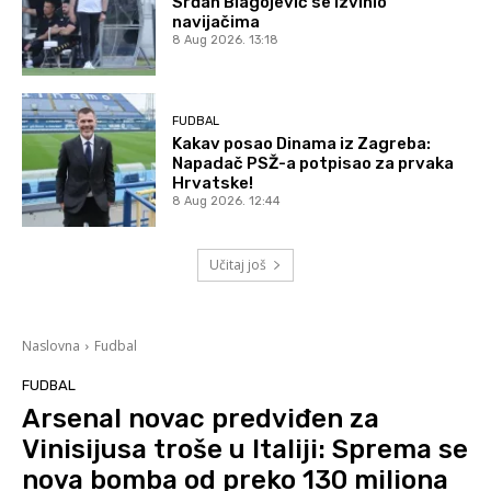
Srđan Blagojević se izvinio
navijačima
8 Aug 2026. 13:18
FUDBAL
Kakav posao Dinama iz Zagreba:
Napadač PSŽ-a potpisao za prvaka
Hrvatske!
8 Aug 2026. 12:44
Učitaj još