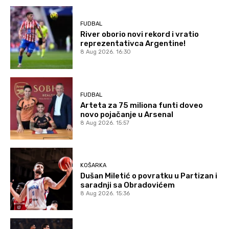
FUDBAL
River oborio novi rekord i vratio
reprezentativca Argentine!
8 Aug 2026. 16:30
FUDBAL
Arteta za 75 miliona funti doveo
novo pojačanje u Arsenal
8 Aug 2026. 15:57
KOŠARKA
Dušan Miletić o povratku u Partizan i
saradnji sa Obradovićem
8 Aug 2026. 15:36