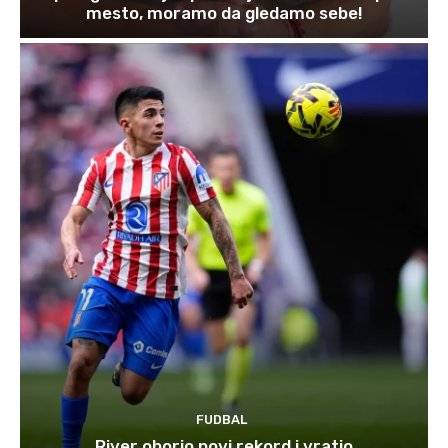
mesto, moramo da gledamo sebe!
FUDBAL
River oborio novi rekord i vratio