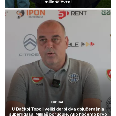
miliona evra!
FUDBAL
U Bačkoj Topoli veliki derbi dva dojučerašnja
superligaša, Milijaš poručuje: Ako hoćemo prvo