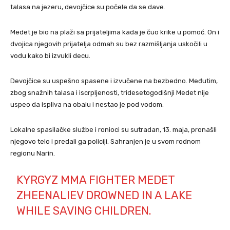
talasa na jezeru, devojčice su počele da se dave.
Medet je bio na plaži sa prijateljima kada je čuo krike u pomoć. On i
dvojica njegovih prijatelja odmah su bez razmišljanja uskočili u
vodu kako bi izvukli decu.
Devojčice su uspešno spasene i izvučene na bezbedno. Međutim,
zbog snažnih talasa i iscrpljenosti, tridesetogodišnji Medet nije
uspeo da ispliva na obalu i nestao je pod vodom.
Lokalne spasilačke službe i ronioci su sutradan, 13. maja, pronašli
njegovo telo i predali ga policiji. Sahranjen je u svom rodnom
regionu Narin.
KYRGYZ MMA FIGHTER MEDET
ZHEENALIEV DROWNED IN A LAKE
WHILE SAVING CHILDREN.