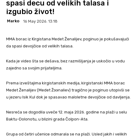
spasi decu od velikih talasa i
izgubio život!
Marko
16 May 2026. 13:18
MMA borac iz Kirgistana Medet Ženalijev, poginuo je pokušavajući
da spasi devojčice od velikih talasa.
Kada je video šta se dešava, bez razmišljanja je uskočio u vodu
zajedno sa svojim prijateljima.
Prema izveštajima kirgistanskih medija, kirgistanski MMA borac
Medet Ženalijev (Medet Žээnaliev) tragično je poginuo utopivši se
u jezeru Isik Кul dok je spasavao maloletne devojčice od davljenja.
Nesreća se dogodila uveče 12. maja 2026. godine na plaži u selu
Baktu-Dolonotu, u blizini grada Čolpon-Ata.
Grupa od četiri učenice odmarala se na plaži. Usled jakih i velikih