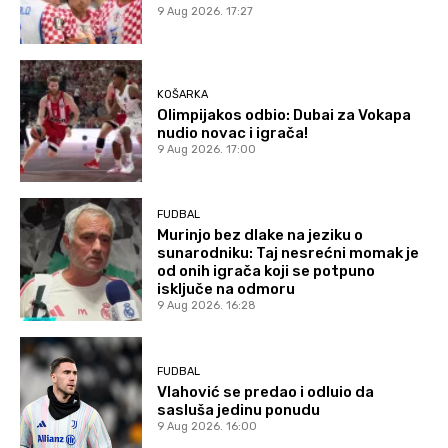
9 Aug 2026. 17:27
KOŠARKA
Olimpijakos odbio: Dubai za Vokapa
nudio novac i igrača!
9 Aug 2026. 17:00
FUDBAL
Murinjo bez dlake na jeziku o
sunarodniku: Taj nesrećni momak je
od onih igrača koji se potpuno
isključe na odmoru
9 Aug 2026. 16:28
FUDBAL
Vlahović se predao i odluio da
sasluša jedinu ponudu
9 Aug 2026. 16:00