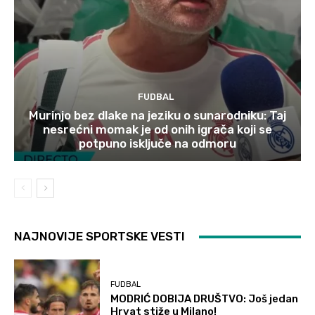
FUDBAL
Murinjo bez dlake na jeziku o sunarodniku: Taj
nesrećni momak je od onih igrača koji se
potpuno isključe na odmoru
NAJNOVIJE SPORTSKE VESTI
FUDBAL
MODRIĆ DOBIJA DRUŠTVO: Još jedan
Hrvat stiže u Milano!