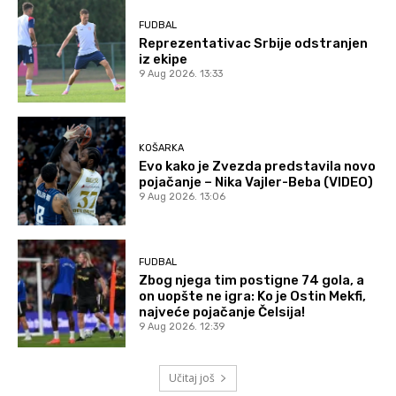
FUDBAL
Reprezentativac Srbije odstranjen
iz ekipe
9 Aug 2026. 13:33
KOŠARKA
Evo kako je Zvezda predstavila novo
pojačanje – Nika Vajler-Beba (VIDEO)
9 Aug 2026. 13:06
FUDBAL
Zbog njega tim postigne 74 gola, a
on uopšte ne igra: Ko je Ostin Mekfi,
najveće pojačanje Čelsija!
9 Aug 2026. 12:39
Učitaj još