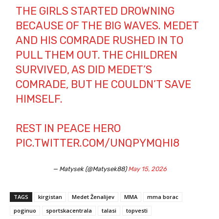
THE GIRLS STARTED DROWNING
BECAUSE OF THE BIG WAVES. MEDET
AND HIS COMRADE RUSHED IN TO
PULL THEM OUT. THE CHILDREN
SURVIVED, AS DID MEDET’S
COMRADE, BUT HE COULDN’T SAVE
HIMSELF.
REST IN PEACE HERO
PIC.TWITTER.COM/UNQPYMQHI8
— Matysek (@Matysek88)
May 15, 2026
TAGS
kirgistan
Medet Ženalijev
MMA
mma borac
poginuo
sportskacentrala
talasi
topvesti