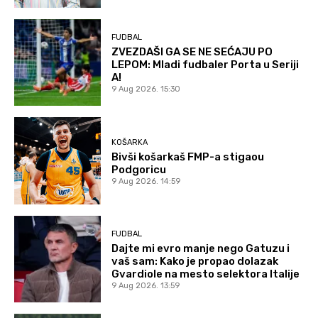
FUDBAL
ZVEZDAŠI GA SE NE SEĆAJU PO
LEPOM: Mladi fudbaler Porta u Seriji
A!
9 Aug 2026. 15:30
KOŠARKA
Bivši košarkaš FMP-a stigaou
Podgoricu
9 Aug 2026. 14:59
FUDBAL
Dajte mi evro manje nego Gatuzu i
vaš sam: Kako je propao dolazak
Gvardiole na mesto selektora Italije
9 Aug 2026. 13:59