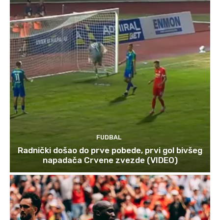
FUDBAL
Radnički došao do prve pobede, prvi gol bivšeg
napadača Crvene zvezde (VIDEO)