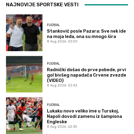
NAJNOVIJE SPORTSKE VESTI
FUDBAL
Stanković posle Pazara: Sve nek ide
na moja leđa, ona su mnogo šira
8 Aug 2026. 23:00
FUDBAL
Radnički došao do prve pobede, prvi
gol bivšeg napadača Crvene zvezde
(VIDEO)
8 Aug 2026. 22:42
FUDBAL
Lukaku novo veliko ime u Turskoj,
Napoli dovodi zamenu iz šampiona
Engleske
8 Aug 2026. 22:30