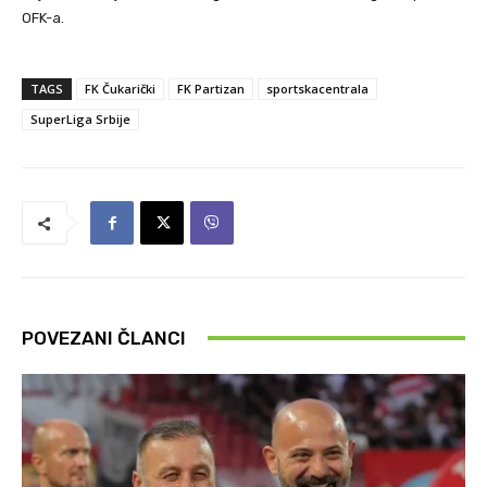
OFK-a.
TAGS
FK Čukarički
FK Partizan
sportskacentrala
SuperLiga Srbije
POVEZANI ČLANCI