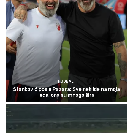
FUDBAL
Stanković posle Pazara: Sve nek ide na moja
leđa, ona su mnogo šira