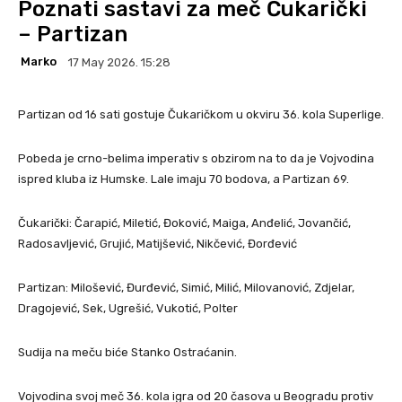
Poznati sastavi za meč Čukarički
– Partizan
Marko
17 May 2026. 15:28
Partizan od 16 sati gostuje Čukaričkom u okviru 36. kola Superlige.
Pobeda je crno-belima imperativ s obzirom na to da je Vojvodina
ispred kluba iz Humske. Lale imaju 70 bodova, a Partizan 69.
Čukarički: Čarapić, Miletić, Đoković, Maiga, Anđelić, Jovančić,
Radosavljević, Grujić, Matijšević, Nikčević, Đorđević
Partizan: Milošević, Đurđević, Simić, Milić, Milovanović, Zdjelar,
Dragojević, Sek, Ugrešić, Vukotić, Polter
Sudija na meču biće Stanko Ostraćanin.
Vojvodina svoj meč 36. kola igra od 20 časova u Beogradu protiv