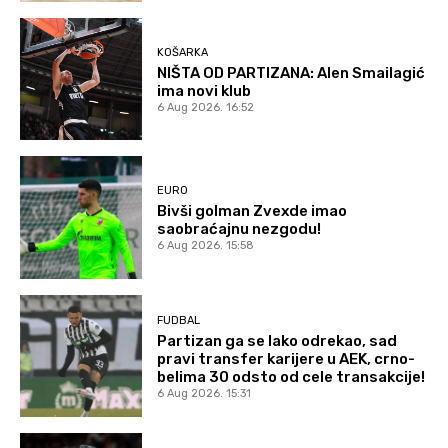
KOŠARKA
NIŠTA OD PARTIZANA: Alen Smailagić
ima novi klub
6 Aug 2026. 16:52
EURO
Bivši golman Zvexde imao
saobraćajnu nezgodu!
6 Aug 2026. 15:58
FUDBAL
Partizan ga se lako odrekao, sad
pravi transfer karijere u AEK, crno-
belima 30 odsto od cele transakcije!
6 Aug 2026. 15:31