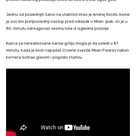
Jednu od poslednjih šansi na utakmici imao je Andrej Kostić, kome
je ovo bio pretposlednji nastup pred odlazak u Milan. Ipak, on je u
80. minutu odreagovao veoma loše iz izgledne pozicije.
Kazna za nerealizovane šanse gstiju mogla je da usledi u 87.
minutu, kada je bivši napadač Crvene zvezde Milan Pavkov nakon
kornera šutirao glavom i pogodio stativu.