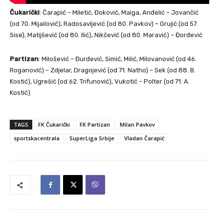
Čukarički
: Čarapić – Miletić, Đoković, Maiga, Anđelić – Jovančić
(od 70. Mijailović), Radosavljević (od 80. Pavkov) – Grujić (od 57.
Sise), Matijšević (od 80. Ilić), Nikčević (od 80. Maravić) – Đorđević
Partizan
: Milošević – Đurđević, Simić, Milić, Milovanović (od 46.
Roganović) – Zdjelar, Dragojević (od 71. Natho) – Sek (od 88. B.
Kostić), Ugrešić (od 62. Trifunović), Vukotić – Polter (od 71. A.
Kostić)
TAGS
FK Čukarički
FK Partizan
Milan Pavkov
sportskacentrala
SuperLiga Srbije
Vladan Čarapić