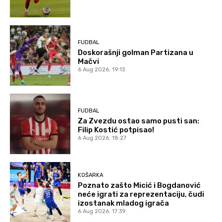
FUDBAL
Doskorašnji golman Partizana u
Mačvi
6 Aug 2026. 19:13
FUDBAL
Za Zvezdu ostao samo pusti san:
Filip Kostić potpisao!
6 Aug 2026. 18:27
KOŠARKA
Poznato zašto Micić i Bogdanović
neće igrati za reprezentaciju, čudi
izostanak mladog igrača
6 Aug 2026. 17:39