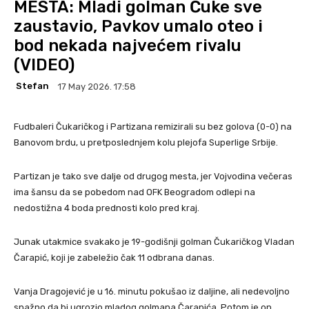
MESTA: Mladi golman Čuke sve
zaustavio, Pavkov umalo oteo i
bod nekada najvećem rivalu
(VIDEO)
Stefan
17 May 2026. 17:58
Fudbaleri Čukaričkog i Partizana remizirali su bez golova (0-0) na
Banovom brdu, u pretposlednjem kolu plejofa Superlige Srbije.
Partizan je tako sve dalje od drugog mesta, jer Vojvodina večeras
ima šansu da se pobedom nad OFK Beogradom odlepi na
nedostižna 4 boda prednosti kolo pred kraj.
Junak utakmice svakako je 19-godišnji golman Čukaričkog Vladan
Čarapić, koji je zabeležio čak 11 odbrana danas.
Vanja Dragojević je u 16. minutu pokušao iz daljine, ali nedevoljno
snažno da bi ugrozio mladog golmana Čarapića. Potom je on