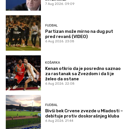
7 Aug 2026. 09:09
FUDBAL
Partizan može mirno na dug put
pred revanš (VIDEO)
6 Aug 2026. 23:08
KOŠARKA
Kenan otkrio da je posredno saznao
za rastanak sa Zvezdom i da li je
želeo da ostane
6 Aug 2026. 22:08
FUDBAL
Bivši bek Crvene zvezde u Mladosti –
debituje protiv doskorašnjeg kluba
6 Aug 2026. 21:44