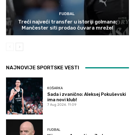
FUDBAL
Treći najveći transfer u istoriji golmana:
Mančester siti prodao čuvara mreže!
NAJNOVIJE SPORTSKE VESTI
KOŠARKA
Sada i zvanično: Aleksej Pokuševski
ima novi klub!
7 Aug 2026. 11:09
FUDBAL