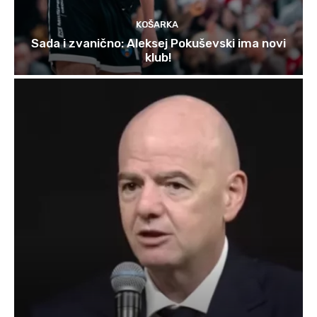
KOŠARKA
Sada i zvanično: Aleksej Pokuševski ima novi
klub!