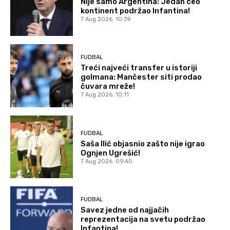
Nije samo Argentina: Jedan ceo
kontinent podržao Infantina!
7 Aug 2026. 10:39
FUDBAL
Treći najveći transfer u istoriji
golmana: Mančester siti prodao
čuvara mreže!
7 Aug 2026. 10:11
FUDBAL
Saša Ilić objasnio zašto nije igrao
Ognjen Ugrešić!
7 Aug 2026. 09:40
FUDBAL
Savez jedne od najjačih
reprezentacija na svetu podržao
Infantina!