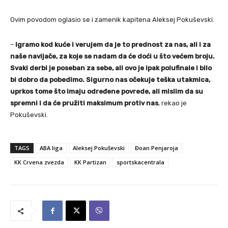
Ovim povodom oglasio se i zamenik kapitena Aleksej Pokuševski.
–
Igramo kod kuće i verujem da je to prednost za nas, ali i za
naše navijače, za koje se nadam da će doći u što većem broju.
Svaki derbi je poseban za sebe, ali ovo je ipak polufinale i bilo
bi dobro da pobedimo. Sigurno nas očekuje teška utakmica,
uprkos tome što imaju određene povrede, ali mislim da su
spremni i da će pružiti maksimum protiv nas
, rekao je
Pokuševski.
TAGS
ABA liga
Aleksej Pokuševski
Đoan Penjaroja
KK Crvena zvezda
KK Partizan
sportskacentrala