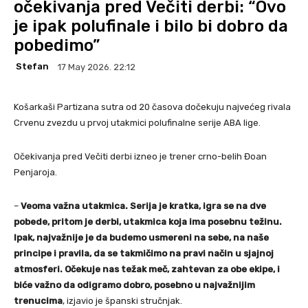
očekivanja pred Večiti derbi: “Ovo
je ipak polufinale i bilo bi dobro da
pobedimo”
Stefan
17 May 2026. 22:12
Košarkaši Partizana sutra od 20 časova dočekuju najvećeg rivala
Crvenu zvezdu u prvoj utakmici polufinalne serije ABA lige.
Očekivanja pred Večiti derbi izneo je trener crno-belih Đoan
Penjaroja.
–
Veoma važna utakmica. Serija je kratka, igra se na dve
pobede, pritom je derbi, utakmica koja ima posebnu težinu.
Ipak, najvažnije je da budemo usmereni na sebe, na naše
principe i pravila, da se takmičimo na pravi način u sjajnoj
atmosferi. Očekuje nas težak meč, zahtevan za obe ekipe, i
biće važno da odigramo dobro, posebno u najvažnijim
trenucima
, izjavio je španski stručnjak.