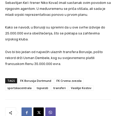
Sebastijan Kel i trener Niko Kovač imali sastanak ovim povodom sa
njegovim agentom. U međuvremenu se priča stišala, ali sada je
mladi srpski reprezentativac ponovo u prvom planu.
Kako se navodi, u Borusiji su spremni da u ove svrhe izdvoje do
25.000.000 evra obeštećenja, što se poklapa sa zahtevima
srpskog kluba.
Ovo bi bio jedan od najvećih ulaznih transfera Borusije, pošto
rekord drži Usman Dembele, kog su svojevremeno platili
francuskom Renu 35.000.000 evra.
TAGS
FK Borusija Dortmund
FK Crvena zvezda
sportskacentrala
topvesti
transferi
Vasilije Kostov