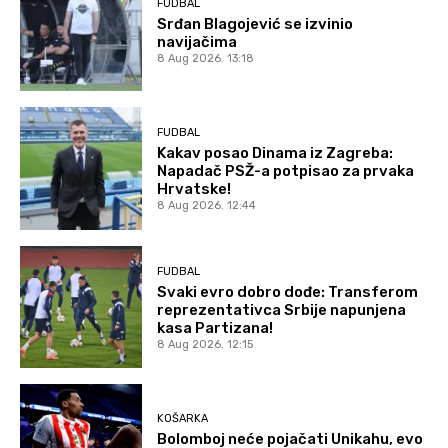
FUDBAL
Srđan Blagojević se izvinio
navijačima
8 Aug 2026. 13:18
FUDBAL
Kakav posao Dinama iz Zagreba:
Napadač PSŽ-a potpisao za prvaka
Hrvatske!
8 Aug 2026. 12:44
FUDBAL
Svaki evro dobro dođe: Transferom
reprezentativca Srbije napunjena
kasa Partizana!
8 Aug 2026. 12:15
KOŠARKA
Bolomboj neće pojačati Unikahu, evo