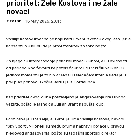
prioritet: Žele Kostova i ne žale
novac!
Stefan
18 May 2026. 20:43
Vasilije Kostov izvesno će napustiti Crvenu zvezdu ovog leta, jer je
konsenzus u klubu da je pravi trenutak za tako nešto.
Za njega su interesovanje pokazali mnogi klubovi, a u zavisnosti
od perioda, kao favoriti za potpis figurirali su različiti velikani. U
jednom momentu je to bio Arsenal, u sledećem Inter, a sada je u
prvi plan ponovo iskočila Borusija iz Dortmunda.
Kao prioritet ovog kluba postavljeno je angažovanje kreativnog
vezste, pošto je jasno da Julijan Brant napušta klub.
Formirana je lista želja, a u vrhu je i ime Vasilija Kostova, navodi
“Sky Sport”. Milioneri su među prvima napravili korake u pravcu
njegovog angažovanja, pošto su tadašnji sportski direktor