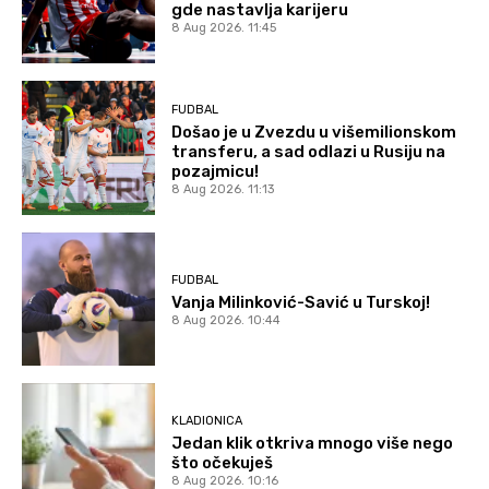
gde nastavlja karijeru
8 Aug 2026. 11:45
FUDBAL
Došao je u Zvezdu u višemilionskom
transferu, a sad odlazi u Rusiju na
pozajmicu!
8 Aug 2026. 11:13
FUDBAL
Vanja Milinković-Savić u Turskoj!
8 Aug 2026. 10:44
KLADIONICA
Jedan klik otkriva mnogo više nego
što očekuješ
8 Aug 2026. 10:16