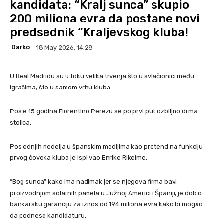
kandidata: “Kralj sunca” skupio
200 miliona evra da postane novi
predsednik “Kraljevskog kluba!
Darko
18 May 2026. 14:28
U Real Madridu su u toku velika trvenja što u svlačionici među
igračima, što u samom vrhu kluba.
Posle 15 godina Florentino Perezu se po prvi put ozbiljno drma
stolica.
Poslednjih nedelja u španskim medijima kao pretend na funkciju
prvog čoveka kluba je isplivao Enrike Rikelme.
“Bog sunca” kako ima nadimak jer se njegova firma bavi
proizvodnjom solarnih panela u Južnoj Americi i Španiji, je dobio
bankarsku garanciju za iznos od 194 miliona evra kako bi mogao
da podnese kandidaturu.