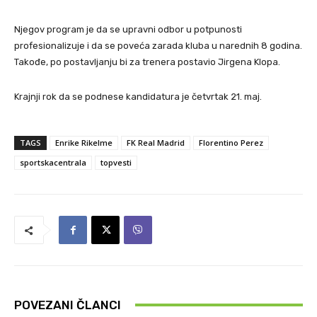
Njegov program je da se upravni odbor u potpunosti
profesionalizuje i da se poveća zarada kluba u narednih 8 godina.
Takođe, po postavljanju bi za trenera postavio Jirgena Klopa.
Krajnji rok da se podnese kandidatura je četvrtak 21. maj.
TAGS
Enrike Rikelme
FK Real Madrid
Florentino Perez
sportskacentrala
topvesti
POVEZANI ČLANCI