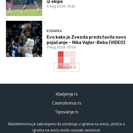
iz ekipe
9 Aug 2026. 13:33
KOŠARKA
Evo kako je Zvezda predstavila novo
pojačanje – Nika Vajler-Beba (VIDEO)
9 Aug 2026. 13:06
Učitaj još
Kladjenje.rs
Casinobonus.rs
Tipovanje.rs
Maloletnicima je zabranjeno da učestvuju u igrama na sreću, učešće u
igrama na sreću može izazvati zavisnost.