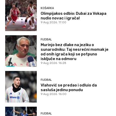
KOŠARKA
Olimpijakos odbio: Dubai za Vokapa
nudio novac i igrača!
9 Aug 2026. 17:00
FUDBAL
Murinjo bez dlake na jeziku o
sunarodniku: Taj nesrećni momak je
od onih igrača koji se potpuno
isključe na odmoru
9 Aug 2026. 16:28
FUDBAL
Vlahović se predao i odluio da
sasluša jedinu ponudu
9 Aug 2026. 16:00
FUDBAL