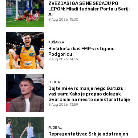
ZVEZDAŠI GA SE NE SEĆAJU PO
LEPOM: Mladi fudbaler Porta u Seriji
A!
9 Aug 2026. 15:30
KOŠARKA
Bivši košarkaš FMP-a stigaou
Podgoricu
9 Aug 2026. 14:59
FUDBAL
Dajte mi evro manje nego Gatuzu i
vaš sam: Kako je propao dolazak
Gvardiole na mesto selektora Italije
9 Aug 2026. 13:59
FUDBAL
Reprezentativac Srbije odstranjen