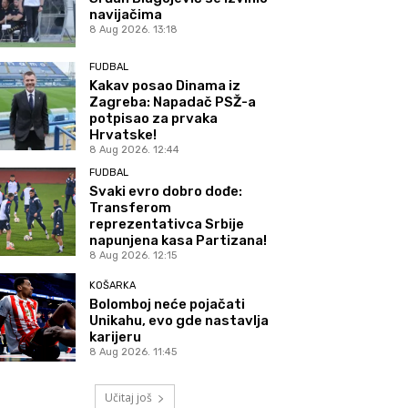
navijačima
8 Aug 2026. 13:18
FUDBAL
Kakav posao Dinama iz
Zagreba: Napadač PSŽ-a
potpisao za prvaka
Hrvatske!
8 Aug 2026. 12:44
FUDBAL
Svaki evro dobro dođe:
Transferom
reprezentativca Srbije
napunjena kasa Partizana!
8 Aug 2026. 12:15
KOŠARKA
Bolomboj neće pojačati
Unikahu, evo gde nastavlja
karijeru
8 Aug 2026. 11:45
Učitaj još