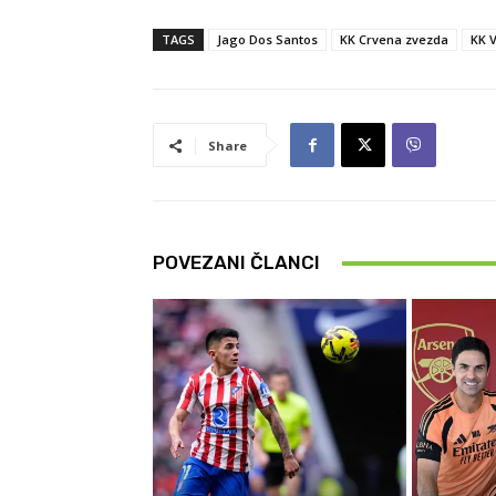
TAGS
Jago Dos Santos
KK Crvena zvezda
KK V
Share
POVEZANI ČLANCI