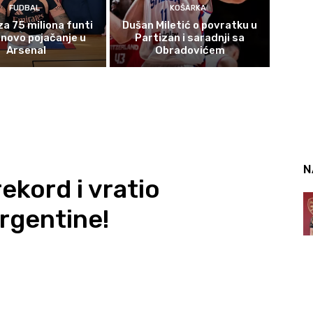
FUDBAL
KOŠARKA
za 75 miliona funti
Dušan Miletić o povratku u
novo pojačanje u
Partizan i saradnji sa
Arsenal
Obradovićem