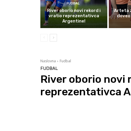
FUDBAL
River oborio novi rekord i
Arteta 
vratio reprezentativca
doveo 
Argentine!