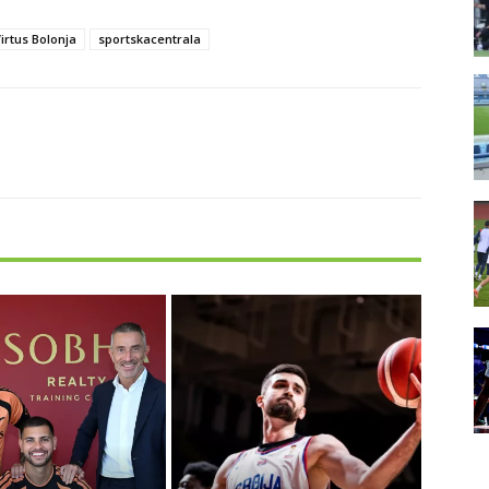
irtus Bolonja
sportskacentrala