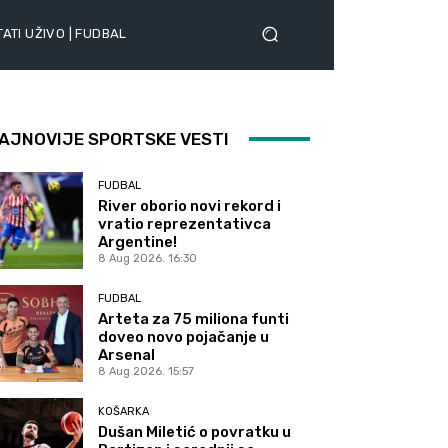
ATI UŽIVO | FUDBAL
AJNOVIJE SPORTSKE VESTI
FUDBAL
River oborio novi rekord i
vratio reprezentativca
Argentine!
8 Aug 2026. 16:30
FUDBAL
Arteta za 75 miliona funti
doveo novo pojačanje u
Arsenal
8 Aug 2026. 15:57
KOŠARKA
Dušan Miletić o povratku u