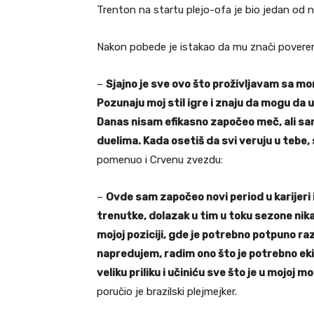
Trenton na startu plejo-ofa je bio jedan od na
Nakon pobede je istakao da mu znači poverenj
–
Sjajno je sve ovo što proživljavam sa 
Pozunaju moj stil igre i znaju da mogu d
Danas nisam efikasno započeo meč, ali sa
duelima. Kada osetiš da svi veruju u tebe
pomenuo i Crvenu zvezdu:
–
Ovde sam započeo novi period u karijeri 
trenutke, dolazak u tim u toku sezone nik
mojoj poziciji, gde je potrebno potpuno r
napredujem, radim ono što je potrebno eki
veliku priliku i učiniću sve što je u mojo
poručio je brazilski plejmejker.