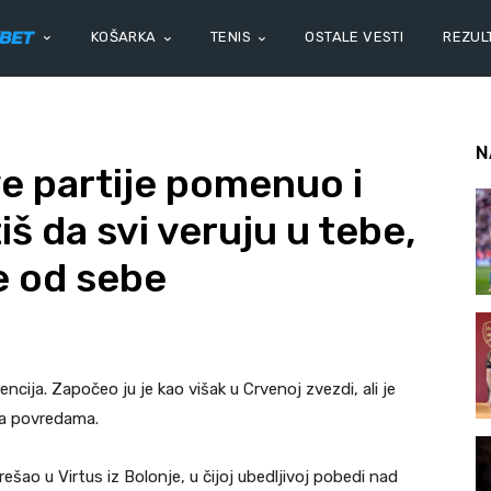
KOŠARKA
TENIS
OSTALE VESTI
REZULT
N
ve partije pomenuo i
š da svi veruju u tebe,
e od sebe
ija. Započeo ju je kao višak u Crvenoj zvezdi, ali je
 sa povredama.
rešao u Virtus iz Bolonje, u čijoj ubedljivoj pobedi nad