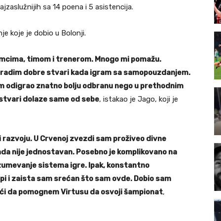
jzaslužnijih sa 14 poena i 5 asistencija.
e koje je dobio u Bolonji.
momcima, timom i trenerom. Mnogo mi pomažu.
a uradim dobre stvari kada igram sa samopouzdanjem.
m odigrao znatno bolju odbranu nego u prethodnim
, stvari dolaze same od sebe
, istakao je Jago, koji je
i razvoju. U Crvenoj zvezdi sam proživeo divne
ada nije jednostavan. Posebno je komplikovano na
azumevanje sistema igre. Ipak, konstantno
pi i zaista sam srećan što sam ovde. Dobio sam
j moći da pomognem Virtusu da osvoji šampionat
,