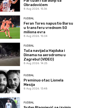
Partizan i saradnji sa
Obradovićem
8 Aug 2026. 15:36
FUDBAL
Feran Tores napustio Barsu
u transferu vrednom 50
miliona evra
8 Aug 2026. 15:04
FUDBAL
Tuča navijača Hajduka i
Dinama na aerodromu u
Zagrebu! (VIDEO)
8 Aug 2026. 14:25
FUDBAL
Preminuo otac Lionela
Mesija
8 Aug 2026. 13:48
FUDBAL
Srđan Blagojević se izvinio