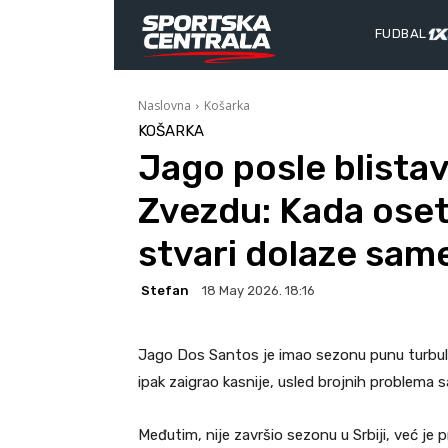
FUDBAL
Naslovna
Košarka
KOŠARKA
Jago posle blista
Zvezdu: Kada oseti
stvari dolaze sam
Stefan
18 May 2026. 18:16
Jago Dos Santos je imao sezonu punu turbulenc
ipak zaigrao kasnije, usled brojnih problema
Međutim, nije završio sezonu u Srbiji, već je p