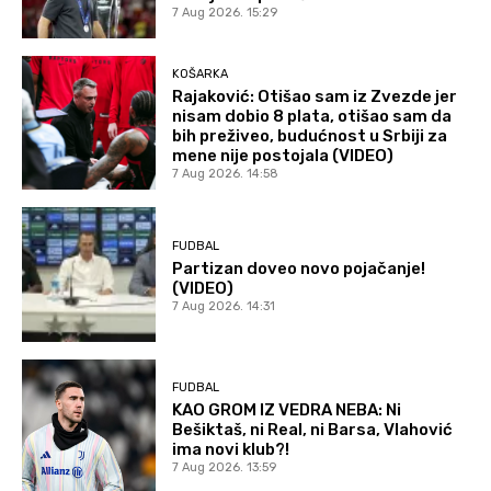
7 Aug 2026. 15:29
KOŠARKA
Rajaković: Otišao sam iz Zvezde jer
nisam dobio 8 plata, otišao sam da
bih preživeo, budućnost u Srbiji za
mene nije postojala (VIDEO)
7 Aug 2026. 14:58
FUDBAL
Partizan doveo novo pojačanje!
(VIDEO)
7 Aug 2026. 14:31
FUDBAL
KAO GROM IZ VEDRA NEBA: Ni
Bešiktaš, ni Real, ni Barsa, Vlahović
ima novi klub?!
7 Aug 2026. 13:59