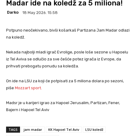
Madar ide na koledž za 5 miliona!
Darko
18 May 2026. 15:58
Potpuno neočekivano, bivši košarkaš Partizana Jam Madar odlazi
na koledž.
Nekada najbolji mladi igrač Evrolige, posle loše sezone u Hapoelu
iz Tel Aviva se odlučio za sve češće potez igrača iz Evrope, da
prihvati prebogatu ponudu sa koledža.
On ide na LSU za koji će potpisati za 5 miliona dolara po sezoni,
piše
Mozzart sport.
Madsr je u karijeri igrao za Hapoel Jerusalim, Partizan, Fener,
Bajern i Hapoel Tel Aviv
TAGS
jam madar
KK Hapoel Tel Aviv
LSU koledž