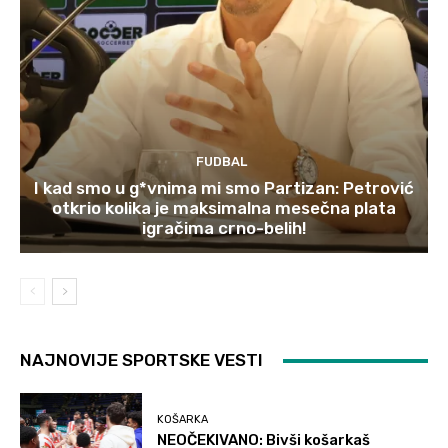
FUDBAL
I kad smo u g*vnima mi smo Partizan: Petrović
otkrio kolika je maksimalna mesečna plata
igračima crno-belih!
NAJNOVIJE SPORTSKE VESTI
KOŠARKA
NEOČEKIVANO: Bivši košarkaš