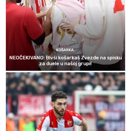
KOŠARKA
NEOČEKIVANO: Bivši košarkaš Zvezde na spisku
za duele u našoj grupi!