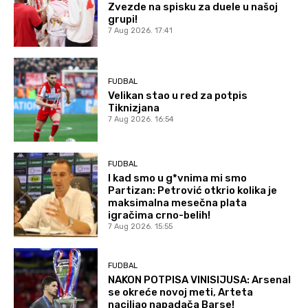
Zvezde na spisku za duele u našoj
grupi!
7 Aug 2026. 17:41
FUDBAL
Velikan stao u red za potpis
Tiknizjana
7 Aug 2026. 16:54
FUDBAL
I kad smo u g*vnima mi smo
Partizan: Petrović otkrio kolika je
maksimalna mesečna plata
igračima crno-belih!
7 Aug 2026. 15:55
FUDBAL
NAKON POTPISA VINISIJUSA: Arsenal
se okreće novoj meti, Arteta
naciljao napadača Barse!