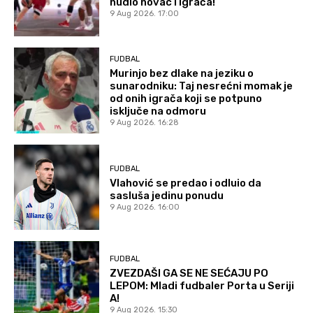
nudio novac i igrača!
9 Aug 2026. 17:00
FUDBAL
Murinjo bez dlake na jeziku o
sunarodniku: Taj nesrećni momak je
od onih igrača koji se potpuno
isključe na odmoru
9 Aug 2026. 16:28
FUDBAL
Vlahović se predao i odluio da
sasluša jedinu ponudu
9 Aug 2026. 16:00
FUDBAL
ZVEZDAŠI GA SE NE SEĆAJU PO
LEPOM: Mladi fudbaler Porta u Seriji
A!
9 Aug 2026. 15:30