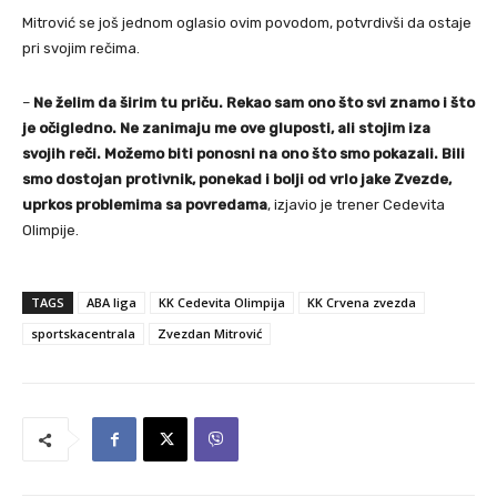
Mitrović se još jednom oglasio ovim povodom, potvrdivši da ostaje
pri svojim rečima.
–
Ne želim da širim tu priču. Rekao sam ono što svi znamo i što
je očigledno. Ne zanimaju me ove gluposti, ali stojim iza
svojih reči. Možemo biti ponosni na ono što smo pokazali. Bili
smo dostojan protivnik, ponekad i bolji od vrlo jake Zvezde,
uprkos problemima sa povredama
, izjavio je trener Cedevita
Olimpije.
TAGS
ABA liga
KK Cedevita Olimpija
KK Crvena zvezda
sportskacentrala
Zvezdan Mitrović