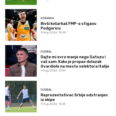
KOŠARKA
Bivši košarkaš FMP-a stigaou
Podgoricu
9 Aug 2026. 14:59
FUDBAL
Dajte mi evro manje nego Gatuzu i
vaš sam: Kako je propao dolazak
Gvardiole na mesto selektora Italije
9 Aug 2026. 13:59
FUDBAL
Reprezentativac Srbije odstranjen
iz ekipe
9 Aug 2026. 13:33