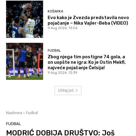
KOŠARKA
Evo kako je Zvezda predstavila novo
pojačanje – Nika Vajler-Beba (VIDEO)
9 Aug 2026. 13:06
FUDBAL
Zbog njega tim postigne 74 gola, a
on uopšte ne igra: Ko je Ostin Mekfi,
najveće pojačanje Čelsija!
9 Aug 2026. 12:39
Učitaj još