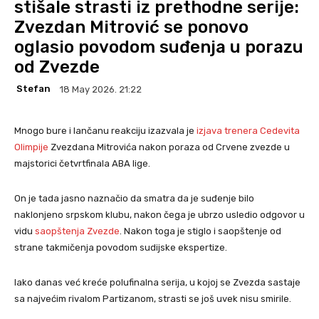
stišale strasti iz prethodne serije:
Zvezdan Mitrović se ponovo
oglasio povodom suđenja u porazu
od Zvezde
Stefan
18 May 2026. 21:22
Mnogo bure i lančanu reakciju izazvala je
izjava trenera Cedevita
Olimpije
Zvezdana Mitrovića nakon poraza od Crvene zvezde u
majstorici četvrtfinala ABA lige.
On je tada jasno naznačio da smatra da je suđenje bilo
naklonjeno srpskom klubu, nakon čega je ubrzo usledio odgovor u
vidu
saopštenja Zvezde
. Nakon toga je stiglo i saopštenje od
strane takmičenja povodom sudijske ekspertize.
Iako danas već kreće polufinalna serija, u kojoj se Zvezda sastaje
sa najvećim rivalom Partizanom, strasti se još uvek nisu smirile.