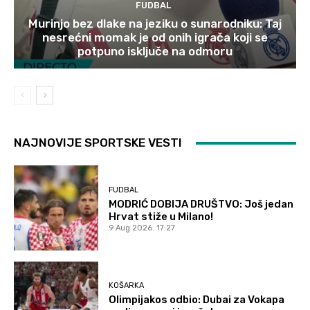
FUDBAL
Murinjo bez dlake na jeziku o sunarodniku: Taj
nesrećni momak je od onih igrača koji se
potpuno isključe na odmoru
NAJNOVIJE SPORTSKE VESTI
FUDBAL
MODRIĆ DOBIJA DRUŠTVO: Još jedan
Hrvat stiže u Milano!
9 Aug 2026. 17:27
KOŠARKA
Olimpijakos odbio: Dubai za Vokapa