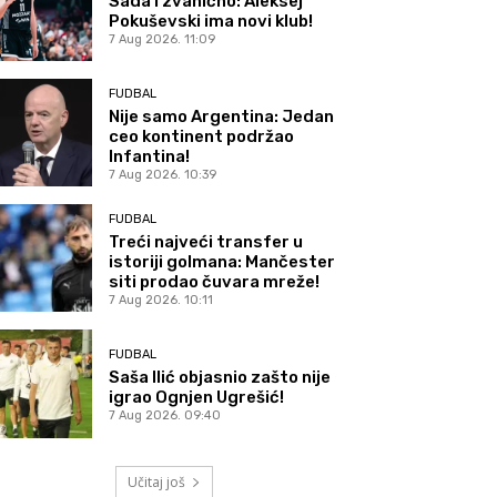
Sada i zvanično: Aleksej
Pokuševski ima novi klub!
7 Aug 2026. 11:09
FUDBAL
Nije samo Argentina: Jedan
ceo kontinent podržao
Infantina!
7 Aug 2026. 10:39
FUDBAL
Treći najveći transfer u
istoriji golmana: Mančester
siti prodao čuvara mreže!
7 Aug 2026. 10:11
FUDBAL
Saša Ilić objasnio zašto nije
igrao Ognjen Ugrešić!
7 Aug 2026. 09:40
Učitaj još