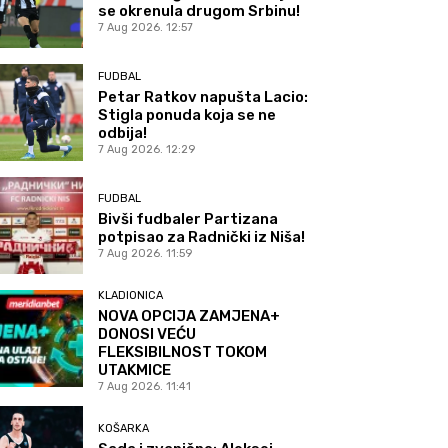
se okrenula drugom Srbinu!
7 Aug 2026. 12:57
FUDBAL
Petar Ratkov napušta Lacio:
Stigla ponuda koja se ne
odbija!
7 Aug 2026. 12:29
FUDBAL
Bivši fudbaler Partizana
potpisao za Radnički iz Niša!
7 Aug 2026. 11:59
KLADIONICA
NOVA OPCIJA ZAMJENA+
DONOSI VEĆU
FLEKSIBILNOST TOKOM
UTAKMICE
7 Aug 2026. 11:41
KOŠARKA