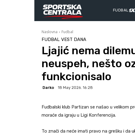
FUDBAL
Naslovna
Fudbal
FUDBAL
VEST DANA
Ljajić nema dilemu:
neuspeh, nešto ozb
funkcionisalo
Darko
18 May 2026. 16:28
Fudbalski klub Partizan se našao u velikom pr
moraće da igraju u Ligi Konferencija.
To znači da neće imati pravo na grešku i da u