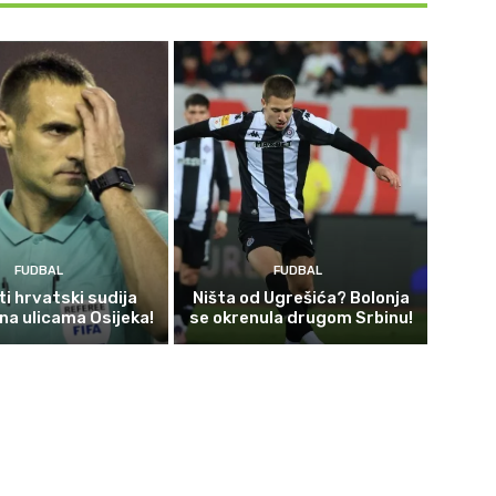
FUDBAL
FUDBAL
i hrvatski sudija
Ništa od Ugrešića? Bolonja
 na ulicama Osijeka!
se okrenula drugom Srbinu!