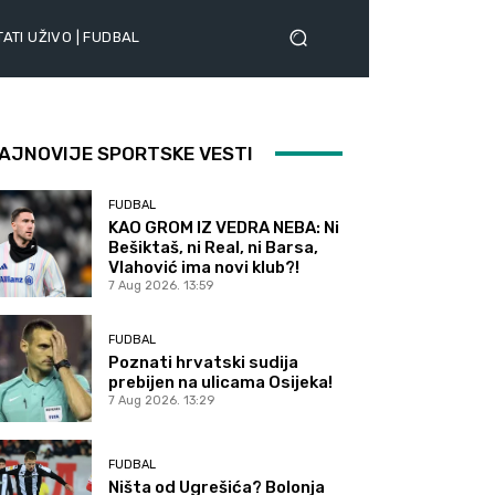
ATI UŽIVO | FUDBAL
AJNOVIJE SPORTSKE VESTI
FUDBAL
KAO GROM IZ VEDRA NEBA: Ni
Bešiktaš, ni Real, ni Barsa,
Vlahović ima novi klub?!
7 Aug 2026. 13:59
FUDBAL
Poznati hrvatski sudija
prebijen na ulicama Osijeka!
7 Aug 2026. 13:29
FUDBAL
Ništa od Ugrešića? Bolonja