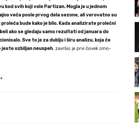
vu kod svih koji vole Partizan. Mogla je u jednom
jno veća posle prvog dela sezone, ali verovatno su
roleća bude kako je bilo. Kada analizirate prolećni
beli ako se gledaju samo rezultati od januara do
ionisalo. Sve to je za dublju i širu analizu, koja će
o jeste ozbiljan neuspeh
, završio je prvi čovek crno-
la