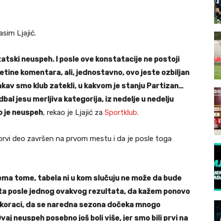
sim Ljajić.
tatski neuspeh. I posle ove konstatacije ne postoji
ine komentara, ali, jednostavno, ovo jeste ozbiljan
kav smo klub zatekli, u kakvom je stanju Partizan…
bal jesu merljiva kategorija, iz nedelje u nedelju
o je neuspeh
, rekao je Ljajić za
Sportklub.
 prvi deo završen na prvom mestu i da je posle toga
rema tome, tabela ni u kom slučuju ne može da bude
šta posle jednog ovakvog rezultata, da kažem ponovo
 koraci, da se naredna sezona dočeka mnogo
vaj neuspeh posebno još boli više, jer smo bili prvi na