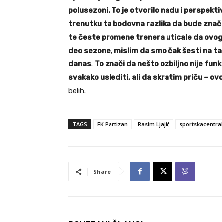
polusezoni. To je otvorilo nadu i perspekti
trenutku ta bodovna razlika da bude znača
te česte promene trenera uticale da ovog p
deo sezone, mislim da smo čak šesti na ta
danas
.
To znači da nešto ozbiljno nije funkc
svakako uslediti, ali da skratim priču – ov
belih.
TAGS
FK Partizan
Rasim Ljajić
sportskacentra
Share