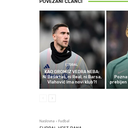
POVEZANI ČLANCI
FUDBAL
KAO GROM IZ VEDRA NEBA:
Ni Bešiktaš, ni Real, ni Barsa,
Poznat
Vlahović ima novi klub?!
prebijen