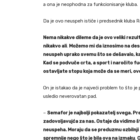
a ona je neophodna za funkcionisanje kluba.
Da je ovo neuspeh ističe i predsednik kluba Ra
Nema nikakve dileme da je ovo veliki rezul
nikakvo ali
.
Možemo mi da iznosimo na deset
neuspeh uprako svemu što se dešavalo, ka
Kad se podvuče crta, a sport i naročito fud
ostavljate stopu koja može da se meri, ov
On je istakao da je najveći problem to što je
usledio neverovatan pad.
–
Semafor je najbolji pokazatelj svega. P
zadovoljavujća za nas. Ostaje da vidimo 
neuspeha. Moraju da se preduzmu ozbilnji
spremnije nego što je bila ova na izmaku
.
O