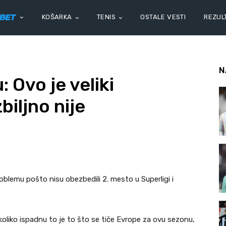
KOŠARKA
TENIS
OSTALE VESTI
REZULT
N
 Ovo je veliki
iljno nije
oblemu pošto nisu obezbedili 2. mesto u Superligi i
koliko ispadnu to je to što se tiče Evrope za ovu sezonu,