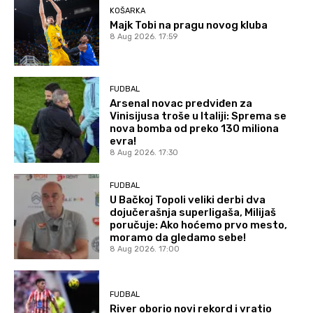
KOŠARKA
Majk Tobi na pragu novog kluba
8 Aug 2026. 17:59
FUDBAL
Arsenal novac predviđen za
Vinisijusa troše u Italiji: Sprema se
nova bomba od preko 130 miliona
evra!
8 Aug 2026. 17:30
FUDBAL
U Bačkoj Topoli veliki derbi dva
dojučerašnja superligaša, Milijaš
poručuje: Ako hoćemo prvo mesto,
moramo da gledamo sebe!
8 Aug 2026. 17:00
FUDBAL
River oborio novi rekord i vratio