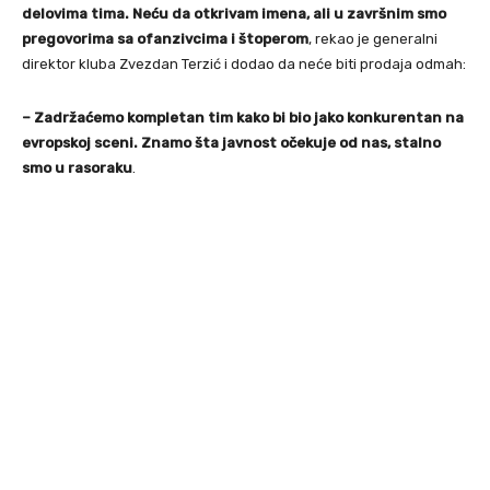
delovima tima. Neću da otkrivam imena, ali u završnim smo
pregovorima sa ofanzivcima i štoperom
, rekao je generalni
direktor kluba Zvezdan Terzić i dodao da neće biti prodaja odmah:
– Zadržaćemo kompletan tim kako bi bio jako konkurentan na
evropskoj sceni. Znamo šta javnost očekuje od nas, stalno
smo u rasoraku
.