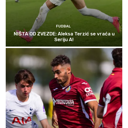
FUDBAL
NIŠTA OD ZVEZDE: Aleksa Terzić se vraća u
Seriju A!