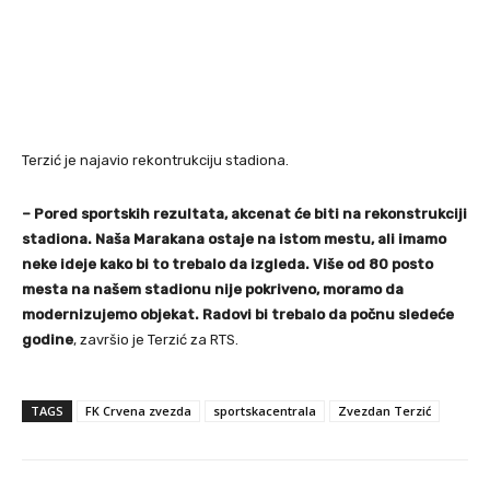
Terzić je najavio rekontrukciju stadiona.
– Pored sportskih rezultata, akcenat će biti na rekonstrukciji
stadiona. Naša Marakana ostaje na istom mestu, ali imamo
neke ideje kako bi to trebalo da izgleda. Više od 80 posto
mesta na našem stadionu nije pokriveno, moramo da
modernizujemo objekat. Radovi bi trebalo da počnu sledeće
godine
, završio je Terzić za RTS.
TAGS
FK Crvena zvezda
sportskacentrala
Zvezdan Terzić