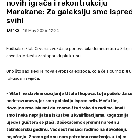
novih igrača i rekontrukciju
Marakane: Za galaksiju smo ispred
svih!
Darko
18 May 2026. 12:24
Fudbalski klub Crvena zvezda je ponovo bila dominantna u Srbiji i
osvojila je šestu zastopnu duplu krunu.
Ono što sad sledi je nova evropska epizoda, koja će sigurno biti u
fokusus navijača.
–
Više i ne slavimo osvajanje titula i kupova, to je počelo da se
podrtazumeva, jer smo galaksiju ispred svih. Međutim,
dovoljno smo iskusni da znamo šta treba da radimo. Imali
smo i neka neprijatna iskustva u kvalifikacijama, koga zmija
ujede i guštera se plaši. Dočekaćemo spremni narednu
takmičarsku godinu. Već šest meseci radimo na dovođenju
pojačanja. Znamo gde su nam potrebna osveženja, u kojim