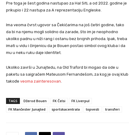
Pre toga je šest godina nastupao za Hal Siti, a od 2022. godine je
prikupio i 22 nastupa za A reprezentaciju Engleske.
Ima veoma čvrst ugovor sa Čekićarima na još četiri godine, tako
da bi na njemu mogli solidno da zarade, što im je neophodno
ukoliko padnu u niži rang i ostanu bez brojnih prihoda. Ipak, treba
imati u vidu i činjenicu da je Bouen postao simbol ovog kluba i da
mu u neku ruku daje identitet.
Ukoliko završi u Junajtedu, na Old Traford bi mogao da ode u
paketu sa saigračem Mateusom Fernandešom, za kog je ovaj klub
takođe
veoma zainteresovan
.
TAGS
Džerod Bouen
FK Čelsi
FK Liverpul
FK Mančester Junajted
sportskacentrala
topvesti
transferi