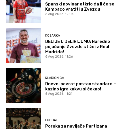
Španski novinar otkrio da li će se
Kampaco vratiti u Zvezdu
6 Aug 2026. 12:04
KOŠARKA
DELIJE U DELIRIJUMU: Naredno
pojačanje Zvezde stiže iz Real
Madrida!
6 Aug 2026. 11:26
KLADIONICA
Dnevni povrat postao standard –
kazino igra kakvu si čekao!
6 Aug 2026. 11:21
FUDBAL
Poruka za navijače Partizana