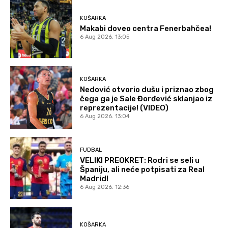
KOŠARKA
Makabi doveo centra Fenerbahčea!
6 Aug 2026. 13:05
KOŠARKA
Nedović otvorio dušu i priznao zbog
čega ga je Sale Đorđević sklanjao iz
reprezentacije! (VIDEO)
6 Aug 2026. 13:04
FUDBAL
VELIKI PREOKRET: Rodri se seli u
Španiju, ali neće potpisati za Real
Madrid!
6 Aug 2026. 12:36
KOŠARKA