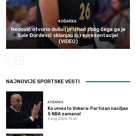
KOŠARKA
Nedović otvorio dušu i priznao zbog čega ga je
Sale Đorđević sklanjao iz reprezentacije!
(VIDEO)
NAJNOVIJE SPORTSKE VESTI
KOŠARKA
Ko umesto Vokera: Partizan naciljao
5 NBA zamena!
6 Aug 2026. 13:40