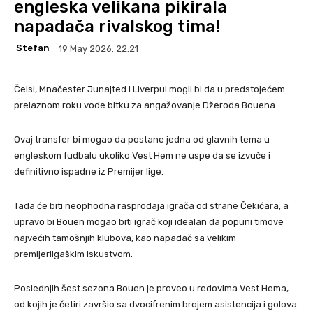
engleska velikana pikirala
napadača rivalskog tima!
Stefan
19 May 2026. 22:21
Čelsi, Mnačester Junajted i Liverpul mogli bi da u predstojećem
prelaznom roku vode bitku za angažovanje Džeroda Bouena.
Ovaj transfer bi mogao da postane jedna od glavnih tema u
engleskom fudbalu ukoliko Vest Hem ne uspe da se izvuče i
definitivno ispadne iz Premijer lige.
Tada će biti neophodna rasprodaja igrača od strane Čekićara, a
upravo bi Bouen mogao biti igrač koji idealan da popuni timove
najvećih tamošnjih klubova, kao napadač sa velikim
premijerligaškim iskustvom.
Poslednjih šest sezona Bouen je proveo u redovima Vest Hema,
od kojih je četiri završio sa dvocifrenim brojem asistencija i golova.