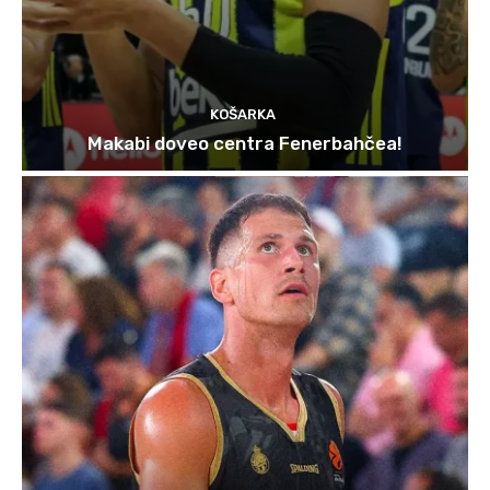
KOŠARKA
Makabi doveo centra Fenerbahčea!