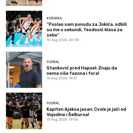
KOŠARKA
“Poslao sam ponudu za Jokića, odbili
su me u sekundi, Teodosić klasa za
sebe”
10 Aug 2026. 20:08
FUDBAL
Stanković pred Hapoel: Znaju da
nema više fazona i fora!
10 Aug 2026. 19:37
FUDBAL
Kapiten Ajaksa jasan: Cvole je jači od
Vojodine i Šelburna!
10 Aug 2026. 19:06