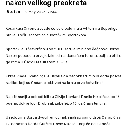
nakon velikog preokreta
Stefan
19 May 2026. 21:44
Košarkaši Crvene zvezde će se u polufinalu F4 turnira Superlige
Srbije u Nišu sastati sa subotičkim Spartakom.
Spartak je u četvrtfinalu sa 2-0 u seriji eliminisao čačanski Borac.
Nakon pobede u prvoj utakmici na domaćem terenu, bolji su bili i u
gostima u Čačku rezultatom 75-68.
Ekipa Vlade Jvanovića je uspela da nadoknadi minus od 19 poena
razlike, koji su Čačani stekli već na kraju prve četvrtine!
Najefikasniji u pobedi bili su Olivije Henlan i Danilo Nikolić sa po 16
poena, dok je Igor Drobnjak zabeležio 13, uz 6 asistencija.
U redovima Borca dvocifren učinak imali su samo Uroš Čarapić sa
12, odnosno Đorđe Ćurčić i Pavle Nikolić – koji će od sledeće