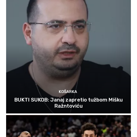
KOŠARKA
BUKTI SUKOB: Janaj zapretio tužbom Mišku
Ražntoviću