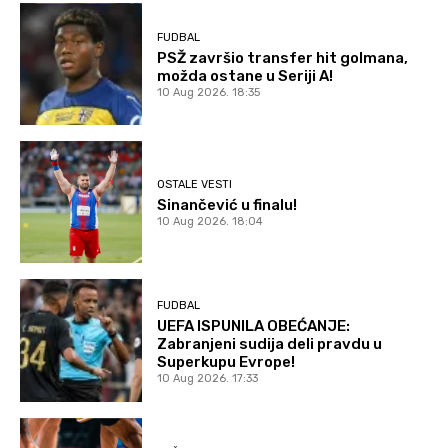
FUDBAL
PSŽ završio transfer hit golmana,
možda ostane u Seriji A!
10 Aug 2026. 18:35
OSTALE VESTI
Sinančević u finalu!
10 Aug 2026. 18:04
FUDBAL
UEFA ISPUNILA OBEĆANJE:
Zabranjeni sudija deli pravdu u
Superkupu Evrope!
10 Aug 2026. 17:33