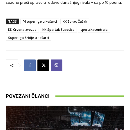
sezone preći upravo u redove današnjeg rivala – sa po 10 poena.
TAGS
f4 superlige u košarci
KK Borac Čačak
KK Crvena zvezda
KK Spartak Subotica
sportskacentrala
Superliga Srbije u košarci
POVEZANI ČLANCI