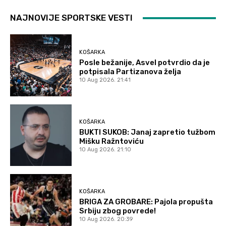
NAJNOVIJE SPORTSKE VESTI
KOŠARKA
Posle bežanije, Asvel potvrdio da je
potpisala Partizanova želja
10 Aug 2026. 21:41
KOŠARKA
BUKTI SUKOB: Janaj zapretio tužbom
Mišku Ražntoviću
10 Aug 2026. 21:10
KOŠARKA
BRIGA ZA GROBARE: Pajola propušta
Srbiju zbog povrede!
10 Aug 2026. 20:39