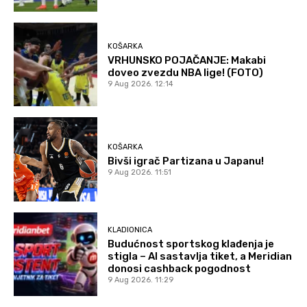
KOŠARKA
VRHUNSKO POJAČANJE: Makabi
doveo zvezdu NBA lige! (FOTO)
9 Aug 2026. 12:14
KOŠARKA
Bivši igrač Partizana u Japanu!
9 Aug 2026. 11:51
KLADIONICA
Budućnost sportskog klađenja je
stigla – AI sastavlja tiket, a Meridian
donosi cashback pogodnost
9 Aug 2026. 11:29