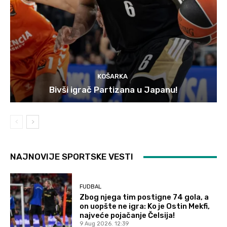
KOŠARKA
Bivši igrač Partizana u Japanu!
NAJNOVIJE SPORTSKE VESTI
FUDBAL
Zbog njega tim postigne 74 gola, a
on uopšte ne igra: Ko je Ostin Mekfi,
najveće pojačanje Čelsija!
9 Aug 2026. 12:39