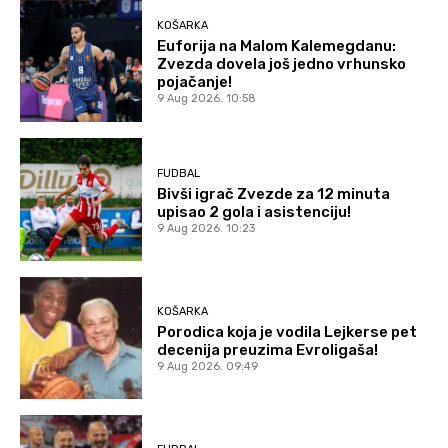
KOŠARKA
Euforija na Malom Kalemegdanu:
Zvezda dovela još jedno vrhunsko
pojačanje!
9 Aug 2026. 10:58
FUDBAL
Bivši igrač Zvezde za 12 minuta
upisao 2 gola i asistenciju!
9 Aug 2026. 10:23
KOŠARKA
Porodica koja je vodila Lejkerse pet
decenija preuzima Evroligaša!
9 Aug 2026. 09:49