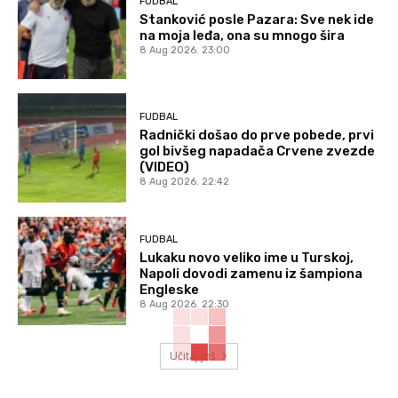
FUDBAL
Stanković posle Pazara: Sve nek ide
na moja leđa, ona su mnogo šira
8 Aug 2026. 23:00
FUDBAL
Radnički došao do prve pobede, prvi
gol bivšeg napadača Crvene zvezde
(VIDEO)
8 Aug 2026. 22:42
FUDBAL
Lukaku novo veliko ime u Turskoj,
Napoli dovodi zamenu iz šampiona
Engleske
8 Aug 2026. 22:30
Učitaj još