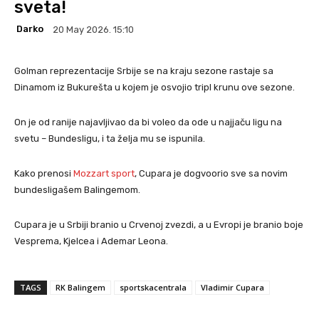
sveta!
Darko
20 May 2026. 15:10
Golman reprezentacije Srbije se na kraju sezone rastaje sa
Dinamom iz Bukurešta u kojem je osvojio tripl krunu ove sezone.
On je od ranije najavljivao da bi voleo da ode u najjaču ligu na
svetu – Bundesligu, i ta želja mu se ispunila.
Kako prenosi
Mozzart sport
, Cupara je dogvoorio sve sa novim
bundesligašem Balingemom.
Cupara je u Srbiji branio u Crvenoj zvezdi, a u Evropi je branio boje
Vesprema, Kjelcea i Ademar Leona.
TAGS
RK Balingem
sportskacentrala
Vladimir Cupara