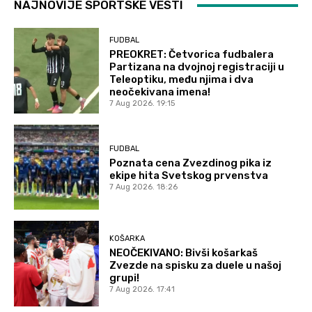
NAJNOVIJE SPORTSKE VESTI
FUDBAL
PREOKRET: Četvorica fudbalera
Partizana na dvojnoj registraciji u
Teleoptiku, među njima i dva
neočekivana imena!
7 Aug 2026. 19:15
FUDBAL
Poznata cena Zvezdinog pika iz
ekipe hita Svetskog prvenstva
7 Aug 2026. 18:26
KOŠARKA
NEOČEKIVANO: Bivši košarkaš
Zvezde na spisku za duele u našoj
grupi!
7 Aug 2026. 17:41