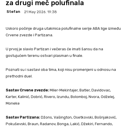
za drugi meč polufinala
Stefan
21 May 2026. 19:38
Uskoro počinje druga utakmica polufinalne serije ABA lige između
Crvene zvezde i Partizana.
U prvoj je slavio Partizan i večeras će imati šansu da na
gostujućem terenu ostvari plasman u finale.
Poznati su i sastavi oba tima, koji nisu promenjeni u odnosu na
prethodni duel.
Sastav Crvene zvezde:
Miler-Mekintajer, Batler, Davidovac,
Karter, Kalinić, Dobrić, Rivero, Izundu, Bolomboj, Nvora, Odželej,
Moneke
Sastav Partizana:
Džons, Vašington, Osetkovski, Bošnjaković,
Pokuševski, Braun, Radanov, Bonga, Lakić, Džekiri, Fernando,