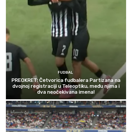
FUDBAL
PREOKRET: Četvorica fudbalera Partizana na
dvojnoj registraciji u Teleoptiku, među njima i
dva neočekivana imena!