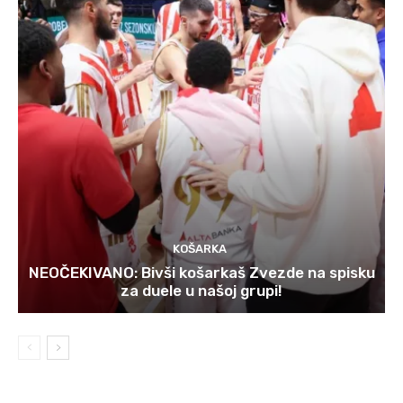
KOŠARKA
NEOČEKIVANO: Bivši košarkaš Zvezde na spisku
za duele u našoj grupi!