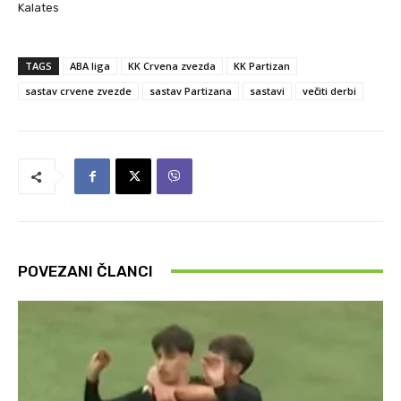
Kalates
TAGS
ABA liga
KK Crvena zvezda
KK Partizan
sastav crvene zvezde
sastav Partizana
sastavi
večiti derbi
POVEZANI ČLANCI