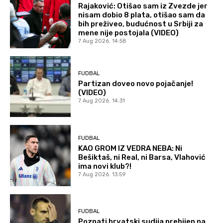
Rajaković: Otišao sam iz Zvezde jer
nisam dobio 8 plata, otišao sam da
bih preživeo, budućnost u Srbiji za
mene nije postojala (VIDEO)
7 Aug 2026. 14:58
FUDBAL
Partizan doveo novo pojačanje!
(VIDEO)
7 Aug 2026. 14:31
FUDBAL
KAO GROM IZ VEDRA NEBA: Ni
Bešiktaš, ni Real, ni Barsa, Vlahović
ima novi klub?!
7 Aug 2026. 13:59
FUDBAL
Poznati hrvatski sudija prebijen na