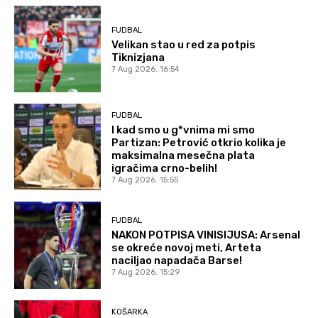
FUDBAL
Velikan stao u red za potpis
Tiknizjana
7 Aug 2026. 16:54
FUDBAL
I kad smo u g*vnima mi smo
Partizan: Petrović otkrio kolika je
maksimalna mesečna plata
igračima crno-belih!
7 Aug 2026. 15:55
FUDBAL
NAKON POTPISA VINISIJUSA: Arsenal
se okreće novoj meti, Arteta
naciljao napadača Barse!
7 Aug 2026. 15:29
KOŠARKA