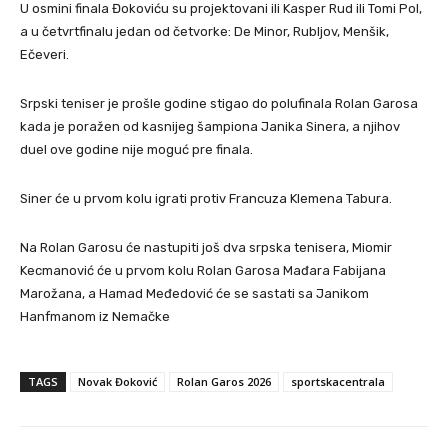
U osmini finala Đokoviću su projektovani ili Kasper Rud ili Tomi Pol,
a u četvrtfinalu jedan od četvorke: De Minor, Rubljov, Menšik,
Ečeveri.
Srpski teniser je prošle godine stigao do polufinala Rolan Garosa
kada je poražen od kasnijeg šampiona Janika Sinera, a njihov
duel ove godine nije moguć pre finala.
Siner će u prvom kolu igrati protiv Francuza Klemena Tabura.
Na Rolan Garosu će nastupiti još dva srpska tenisera, Miomir
Kecmanović će u prvom kolu Rolan Garosa Mađara Fabijana
Marožana, a Hamad Međedović će se sastati sa Janikom
Hanfmanom iz Nemačke
TAGS
Novak Đoković
Rolan Garos 2026
sportskacentrala