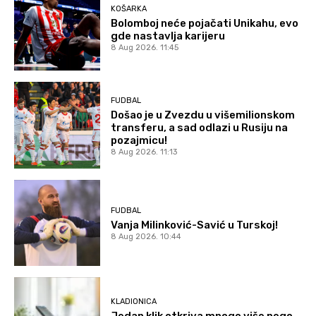
KOŠARKA
Bolomboj neće pojačati Unikahu, evo
gde nastavlja karijeru
8 Aug 2026. 11:45
FUDBAL
Došao je u Zvezdu u višemilionskom
transferu, a sad odlazi u Rusiju na
pozajmicu!
8 Aug 2026. 11:13
FUDBAL
Vanja Milinković-Savić u Turskoj!
8 Aug 2026. 10:44
KLADIONICA