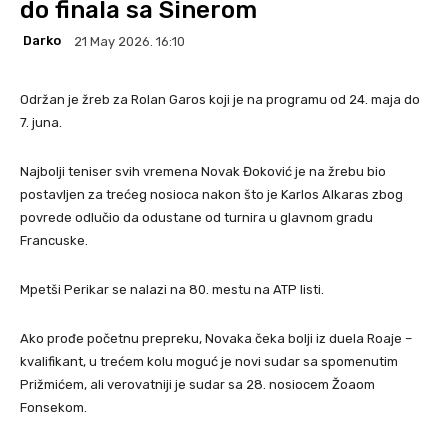
do finala sa Sinerom
Darko
21 May 2026. 16:10
Održan je žreb za Rolan Garos koji je na programu od 24. maja do
7. juna.
Najbolji teniser svih vremena Novak Đoković je na žrebu bio
postavljen za trećeg nosioca nakon što je Karlos Alkaras zbog
povrede odlučio da odustane od turnira u glavnom gradu
Francuske.
Mpetši Perikar se nalazi na 80. mestu na ATP listi.
Ako prođe početnu prepreku, Novaka čeka bolji iz duela Roaje –
kvalifikant, u trećem kolu moguć je novi sudar sa spomenutim
Prižmićem, ali verovatniji je sudar sa 28. nosiocem Žoaom
Fonsekom.