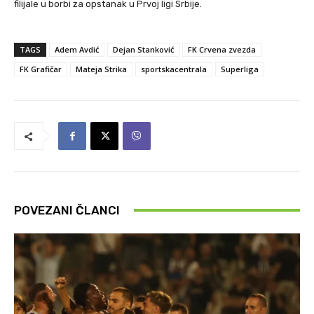
filijale u borbi za opstanak u Prvoj ligi Srbije.
TAGS
Adem Avdić
Dejan Stanković
FK Crvena zvezda
FK Grafičar
Mateja Strika
sportskacentrala
Superliga
POVEZANI ČLANCI