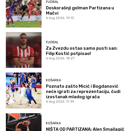
FUDBAL
Doskorašnji golman Partizana u
Mačvi
6 Aug 2026. 19:13
FUDBAL
Za Zvezdu ostao samo pusti san:
Filip Kostić potpisao!
6 Aug 2026. 18:27
KOŠARKA
Poznato zašto Micić i Bogdanović
neće igrati za reprezentaciju, čudi
izostanak mladog igrača
6 Aug 2026. 17:39
KOŠARKA
NIŠTA OD PARTIZANA: Alen Smailagić