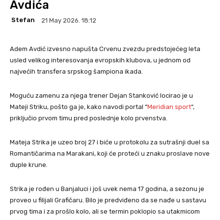
Avdića
Stefan
21 May 2026. 18:12
Adem Avdić izvesno napušta Crvenu zvezdu predstojećeg leta
usled velikog interesovanja evropskih klubova, u jednom od
najvećih transfera srpskog šampiona ikada.
Moguću zamenu za njega trener Dejan Stanković locirao je u
Mateji Striku, pošto ga je, kako navodi portal “
Meridian sport
“,
priključio prvom timu pred poslednje kolo prvenstva.
Mateja Strika je uzeo broj 27 i biće u protokolu za sutrašnji duel sa
Romantičarima na Marakani, koji će proteći u znaku proslave nove
duple krune.
Strika je rođen u Banjaluci i još uvek nema 17 godina, a sezonu je
proveo u filijali Grafičaru. Bilo je predviđeno da se nađe u sastavu
prvog tima i za prošlo kolo, ali se termin poklopio sa utakmicom