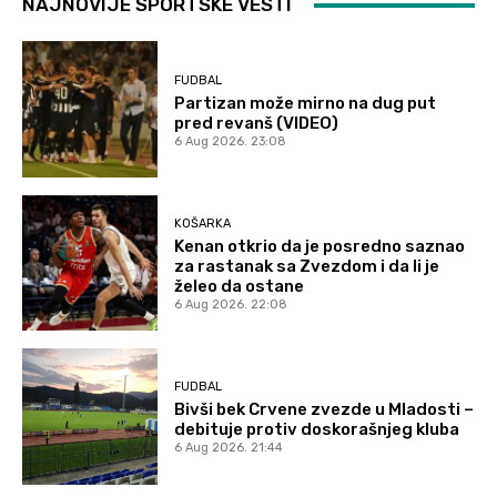
NAJNOVIJE SPORTSKE VESTI
FUDBAL
Partizan može mirno na dug put
pred revanš (VIDEO)
6 Aug 2026. 23:08
KOŠARKA
Kenan otkrio da je posredno saznao
za rastanak sa Zvezdom i da li je
želeo da ostane
6 Aug 2026. 22:08
FUDBAL
Bivši bek Crvene zvezde u Mladosti –
debituje protiv doskorašnjeg kluba
6 Aug 2026. 21:44