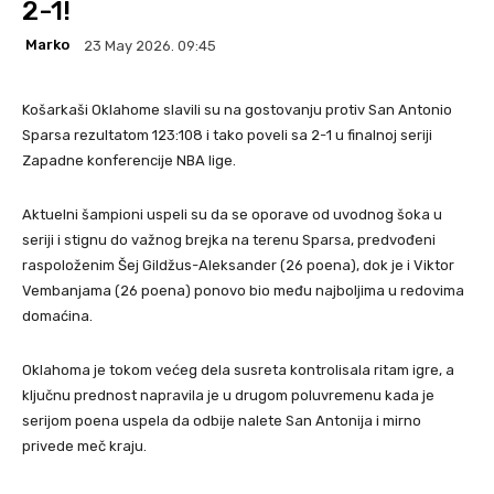
2-1!
Marko
23 May 2026. 09:45
Košarkaši Oklahome slavili su na gostovanju protiv San Antonio
Sparsa rezultatom 123:108 i tako poveli sa 2-1 u finalnoj seriji
Zapadne konferencije NBA lige.
Aktuelni šampioni uspeli su da se oporave od uvodnog šoka u
seriji i stignu do važnog brejka na terenu Sparsa, predvođeni
raspoloženim Šej Gildžus-Aleksander (26 poena), dok je i Viktor
Vembanjama (26 poena) ponovo bio među najboljima u redovima
domaćina.
Oklahoma je tokom većeg dela susreta kontrolisala ritam igre, a
ključnu prednost napravila je u drugom poluvremenu kada je
serijom poena uspela da odbije nalete San Antonija i mirno
privede meč kraju.