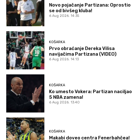
Novo pojačanje Partizana: Oprostio
se od bivšeg kluba!
6 Aug 2026. 14:35
KOŠARKA
Prvo obraćanje Dereka Vilisa
navijačima Partizana (VIDEO)
6 Aug 2026. 14:13
KOŠARKA
Ko umesto Vokera: Partizan naciljao
5 NBA zamena!
6 Aug 2026. 13:40
KOŠARKA
Makabi doveo centra Fenerbahčea!