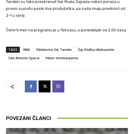
Tanderi su tako preokrenuli tok finala Zapada nakon poraza u
prvom susretu posle dva produžetka, pa sada imaju prednost od
2-1 u seriji.
Četvrti meč na programu je u Teksasu, u ponedeljak od 2.00 časa.
TAGS
NBA
Oklahoma Siti Tander
Šaj Gildžuz Aleksander
San Antonio Sparsi
Viktor Vembanjama
POVEZANI ČLANCI