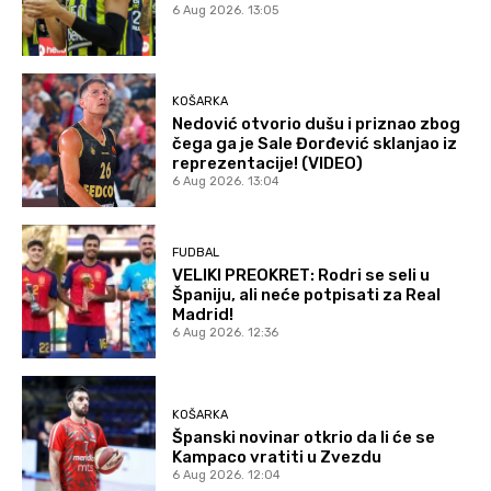
6 Aug 2026. 13:05
KOŠARKA
Nedović otvorio dušu i priznao zbog
čega ga je Sale Đorđević sklanjao iz
reprezentacije! (VIDEO)
6 Aug 2026. 13:04
FUDBAL
VELIKI PREOKRET: Rodri se seli u
Španiju, ali neće potpisati za Real
Madrid!
6 Aug 2026. 12:36
KOŠARKA
Španski novinar otkrio da li će se
Kampaco vratiti u Zvezdu
6 Aug 2026. 12:04