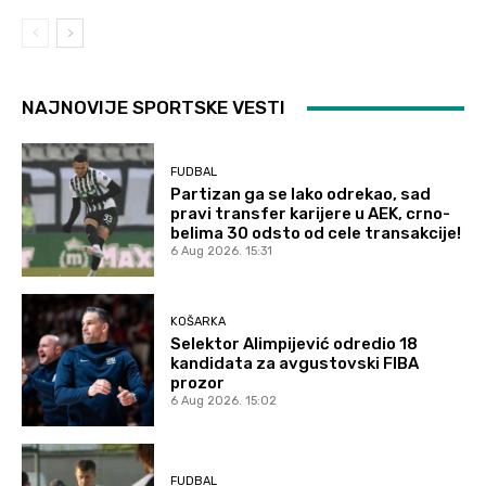
NAJNOVIJE SPORTSKE VESTI
FUDBAL
Partizan ga se lako odrekao, sad
pravi transfer karijere u AEK, crno-
belima 30 odsto od cele transakcije!
6 Aug 2026. 15:31
KOŠARKA
Selektor Alimpijević odredio 18
kandidata za avgustovski FIBA
prozor
6 Aug 2026. 15:02
FUDBAL