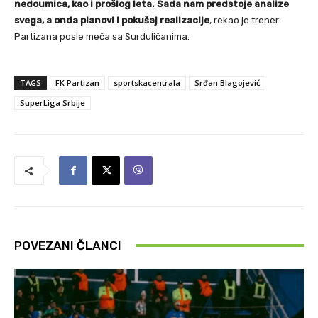
nedoumica, kao i prošlog leta. Sada nam predstoje analize
svega, a onda planovi i pokušaj realizacije
, rekao je trener
Partizana posle meča sa Surduličanima.
TAGS
FK Partizan
sportskacentrala
Srđan Blagojević
SuperLiga Srbije
POVEZANI ČLANCI