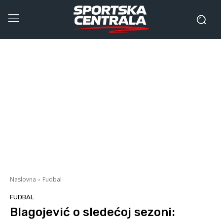
Naslovna
Fudbal
FUDBAL
Blagojević o sledećoj sezoni: