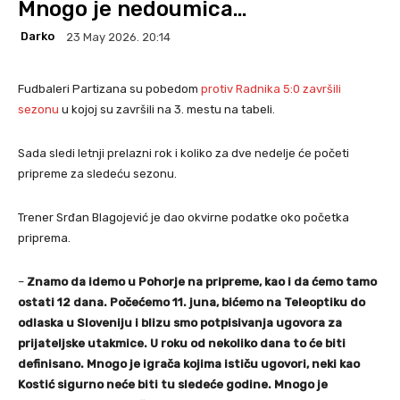
Mnogo je nedoumica…
Darko
23 May 2026. 20:14
Fudbaleri Partizana su pobedom
protiv Radnika 5:0 završili
sezonu
u kojoj su završili na 3. mestu na tabeli.
Sada sledi letnji prelazni rok i koliko za dve nedelje će početi
pripreme za sledeću sezonu.
Trener Srđan Blagojević je dao okvirne podatke oko početka
priprema.
–
Znamo da idemo u Pohorje na pripreme, kao i da ćemo tamo
ostati 12 dana. Počećemo 11. juna, bićemo na Teleoptiku do
odlaska u Sloveniju i blizu smo potpisivanja ugovora za
prijateljske utakmice. U roku od nekoliko dana to će biti
definisano. Mnogo je igrača kojima ističu ugovori, neki kao
Kostić sigurno neće biti tu sledeće godine. Mnogo je