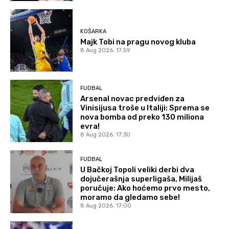
KOŠARKA
Majk Tobi na pragu novog kluba
8 Aug 2026. 17:59
FUDBAL
Arsenal novac predviđen za
Vinisijusa troše u Italiji: Sprema se
nova bomba od preko 130 miliona
evra!
8 Aug 2026. 17:30
FUDBAL
U Bačkoj Topoli veliki derbi dva
dojučerašnja superligaša, Milijaš
poručuje: Ako hoćemo prvo mesto,
moramo da gledamo sebe!
8 Aug 2026. 17:00