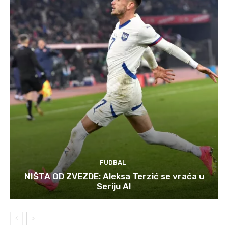
FUDBAL
NIŠTA OD ZVEZDE: Aleksa Terzić se vraća u
Seriju A!