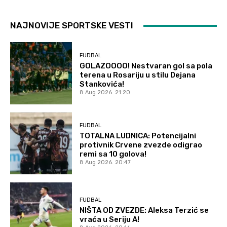
NAJNOVIJE SPORTSKE VESTI
FUDBAL
GOLAZOOOO! Nestvaran gol sa pola
terena u Rosariju u stilu Dejana
Stankovića!
8 Aug 2026. 21:20
FUDBAL
TOTALNA LUDNICA: Potencijalni
protivnik Crvene zvezde odigrao
remi sa 10 golova!
8 Aug 2026. 20:47
FUDBAL
NIŠTA OD ZVEZDE: Aleksa Terzić se
vraća u Seriju A!