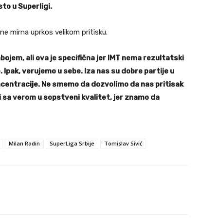
o u Superligi.
ne mirna uprkos velikom pritisku.
jem, ali ova je specifična jer IMT nema rezultatski
. Ipak, verujemo u sebe. Iza nas su dobre partije u
centracije. Ne smemo da dozvolimo da nas pritisak
 sa verom u sopstveni kvalitet, jer znamo da
Milan Radin
SuperLiga Srbije
Tomislav Sivić