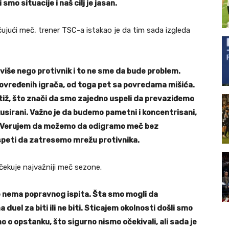
mo situacije i naš cilj je jasan.
učujući meč, trener TSC-a istakao je da tim sada izgleda
iše nego protivnik i to ne sme da bude problem.
ovređenih igrača, od toga pet sa povredama mišića.
tiž, što znači da smo zajedno uspeli da prevaziđemo
kusirani. Važno je da budemo pametni i koncentrisani,
a. Verujem da možemo da odigramo meč bez
speti da zatresemo mrežu protivnika.
čekuje najvažniji meč sezone.
še nema popravnog ispita. Šta smo mogli da
 duel za biti ili ne biti. Sticajem okolnosti došli smo
o o opstanku, što sigurno nismo očekivali, ali sada je