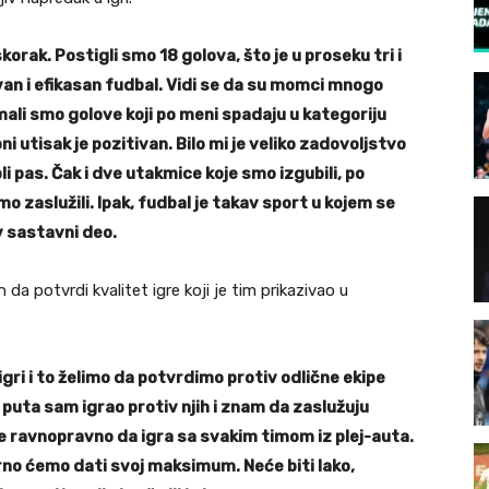
korak. Postigli smo 18 golova, što je u proseku tri i
van i efikasan fudbal. Vidi se da su momci mnogo
imali smo golove koji po meni spadaju u kategoriju
i utisak je pozitivan. Bilo mi je veliko zadovoljstvo
i pas. Čak i dve utakmice koje smo izgubili, po
 zaslužili. Ipak, fudbal je takav sport u kojem se
v sastavni deo.
a potvrdi kvalitet igre koji je tim prikazivao u
gri i to želimo da potvrdimo protiv odlične ekipe
uta sam igrao protiv njih i znam da zaslužuju
e ravnopravno da igra sa svakim timom iz plej-auta.
urno ćemo dati svoj maksimum. Neće biti lako,