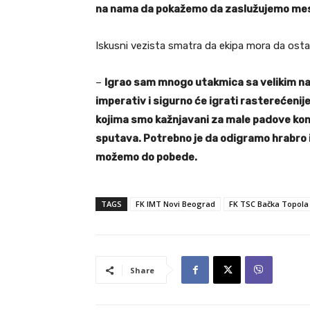
na nama da pokažemo da zaslužujemo mest
Iskusni vezista smatra da ekipa mora da osta
–
Igrao sam mnogo utakmica sa velikim nabo
imperativ i sigurno će igrati rasterećenije
kojima smo kažnjavani za male padove kon
sputava. Potrebno je da odigramo hrabro i
možemo do pobede.
TAGS
FK IMT Novi Beograd
FK TSC Bačka Topola
Share