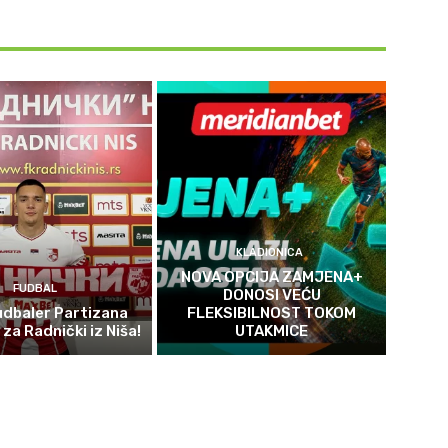
KLADIONICA
NOVA OPCIJA ZAMJENA+
FUDBAL
DONOSI VEĆU
fudbaler Partizana
FLEKSIBILNOST TOKOM
za Radnički iz Niša!
UTAKMICE