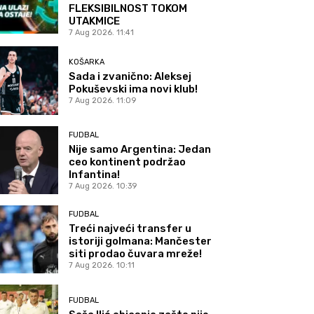
FLEKSIBILNOST TOKOM
UTAKMICE
7 Aug 2026. 11:41
KOŠARKA
Sada i zvanično: Aleksej
Pokuševski ima novi klub!
7 Aug 2026. 11:09
FUDBAL
Nije samo Argentina: Jedan
ceo kontinent podržao
Infantina!
7 Aug 2026. 10:39
FUDBAL
Treći najveći transfer u
istoriji golmana: Mančester
siti prodao čuvara mreže!
7 Aug 2026. 10:11
FUDBAL