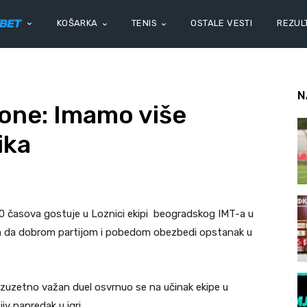
KOŠARKA
TENIS
OSTALE VESTI
REZULT
N
one: Imamo više
ika
30 časova gostuje u Loznici ekipi beogradskog IMT-a u
ljem da dobrom partijom i pobedom obezbedi opstanak u
izuzetno važan duel osvrnuo se na učinak ekipe u
iv napredak u igri.