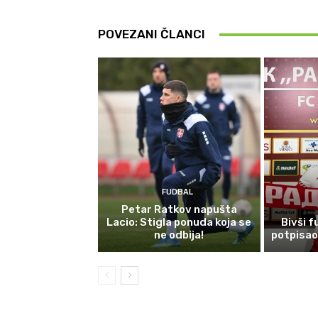
POVEZANI ČLANCI
FUDBAL
Petar Ratkov napušta
Lacio: Stigla ponuda koja se
Bivši 
ne odbija!
potpisao 