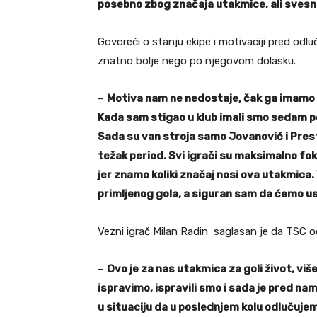
posebno zbog značaja utakmice, ali svesni s
Govoreći o stanju ekipe i motivaciji pred odl
znatno bolje nego po njegovom dolasku.
–
Motiva nam ne nedostaje, čak ga imamo v
Kada sam stigao u klub imali smo sedam p
Sada su van stroja samo Jovanović i Pres
težak period. Svi igrači su maksimalno fo
jer znamo koliki značaj nosi ova utakmic
primljenog gola, a siguran sam da ćemo u
Vezni igrač Milan Radin saglasan je da TSC o
–
Ovo je za nas utakmica za goli život, vi
ispravimo, ispravili smo i sada je pred nama
u situaciju da u poslednjem kolu odlučujem