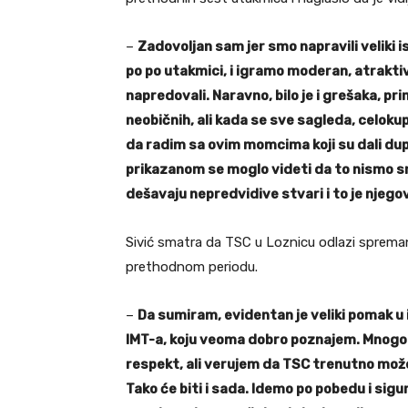
–
Zadovoljan sam jer smo napravili veliki is
po po utakmici, i igramo moderan, atrakti
napredovali. Naravno, bilo je i grešaka, pr
neobičnih, ali kada se sve sagleda, celokupn
da radim sa ovim momcima koji su dali dupl
prikazanom se moglo videti da to nismo smo
dešavaju nepredvidive stvari i to je njego
Sivić smatra da TSC u Loznicu odlazi spreman d
prethodnom periodu.
–
Da sumiram, evidentan je veliki pomak u i
IMT-a, koju veoma dobro poznajem. Mnogo p
respekt, ali verujem da TSC trenutno mož
Tako će biti i sada. Idemo po pobedu i sig