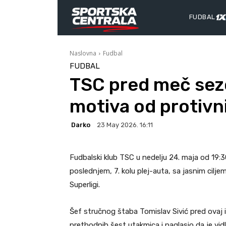
FUDBAL
Naslovna
Fudbal
FUDBAL
TSC pred meč sez
motiva od protivn
Darko
23 May 2026. 16:11
Fudbalski klub TSC u nedelju 24. maja od 19:
poslednjem, 7. kolu plej-auta, sa jasnim ci
Superligi.
Šef stručnog štaba Tomislav Sivić pred ovaj 
prethodnih šest utakmica i naglasio da je vidlj