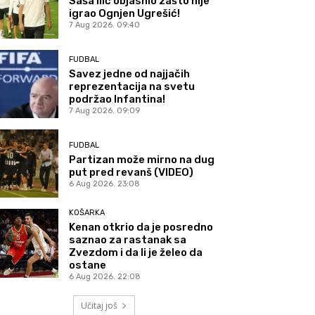
Saša Ilić objasnio zašto nije
igrao Ognjen Ugrešić!
7 Aug 2026. 09:40
FUDBAL
Savez jedne od najjačih
reprezentacija na svetu
podržao Infantina!
7 Aug 2026. 09:09
FUDBAL
Partizan može mirno na dug
put pred revanš (VIDEO)
6 Aug 2026. 23:08
KOŠARKA
Kenan otkrio da je posredno
saznao za rastanak sa
Zvezdom i da li je želeo da
ostane
6 Aug 2026. 22:08
Učitaj još