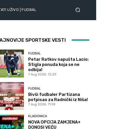
ATI UŽIVO | FUDBAL
AJNOVIJE SPORTSKE VESTI
FUDBAL
Petar Ratkov napušta Lacio:
Stigla ponuda koja se ne
odbija!
7 Aug 2026. 12:29
FUDBAL
Bivši fudbaler Partizana
potpisao za Radnički iz Niša!
7 Aug 2026. 11:59
KLADIONICA
NOVA OPCIJA ZAMJENA+
DONOSI VEĆU