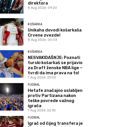
direktora
8 Aug 2026. 09:20
KOŠARKA
Unikaha dovodi košarkaša
Crvene zvezde!
8 Aug 2026. 00:03
KOŠARKA
NESVAKIDAŠNJE: Poznati
turski košarkaš se prijavio
za Draft ženske NBA lige –
tvrdi da ima prava na to!
7 Aug 2026. 23:00
FUDBAL
Hetafe značajno oslabljen
protiv Partizana nakon
teške povrede važnog
igrača
7 Aug 2026. 22:30
FUDBAL
Igrač od čijeg transfera je