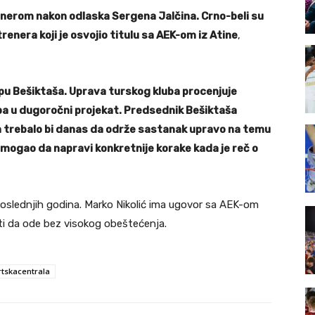
enerom nakon odlaska Sergena Jalčina. Crno-beli su
renera koji je osvojio titulu sa AEK-om iz Atine
,
lupu Bešiktaša. Uprava turskog kluba procenjuje
apa u dugoročni projekat. Predsednik Bešiktaša
n trebalo bi danas da održe sastanak upravo na temu
 mogao da napravi konkretnije korake kada je reč o
e poslednjih godina. Marko Nikolić ima ugovor sa AEK-om
iti da ode bez visokog obeštećenja.
rtskacentrala