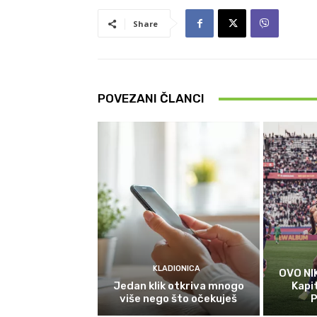
Share
POVEZANI ČLANCI
KLADIONICA
OVO NI
Jedan klik otkriva mnogo
Kapi
više nego što očekuješ
P