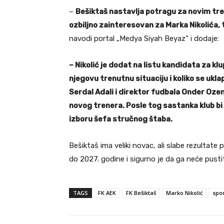
–
Bešiktaš nastavlja potragu za novim tr
ozbiljno zainteresovan za Marka Nikolića, t
navodi portal „Medya Siyah Beyaz“ i dodaje:
– Nikolić je dodat na listu kandidata za k
njegovu trenutnu situaciju i koliko se ukl
Serdal Adali i direktor fudbala Onder Oze
novog trenera. Posle tog sastanka klub bi
izboru šefa stručnog štaba.
Bešiktaš ima veliki novac, ali slabe rezultat
do 2027. godine i sigurno je da ga neće pust
TAGS
FK AEK
FK Bešiktaš
Marko Nikolić
spo