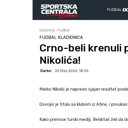
FUDBAL
Naslovna
Fudbal
FUDBAL
KLADIONICA
Crno-beli krenuli
Nikolića!
Darko
25 May 2026. 18:55
Marko Nikolić je napravio sjajan rezultat po
Osvojio je titulu sa klubom iz Atine, i privuka
Kako prenose turski mediji, Bešiktaš želi da 