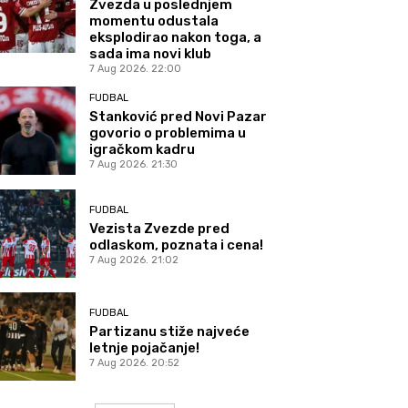
Zvezda u poslednjem
momentu odustala
eksplodirao nakon toga, a
sada ima novi klub
7 Aug 2026. 22:00
FUDBAL
Stanković pred Novi Pazar
govorio o problemima u
igračkom kadru
7 Aug 2026. 21:30
FUDBAL
Vezista Zvezde pred
odlaskom, poznata i cena!
7 Aug 2026. 21:02
FUDBAL
Partizanu stiže najveće
letnje pojačanje!
7 Aug 2026. 20:52