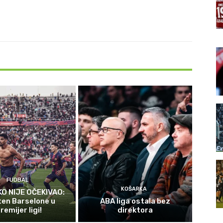
FUDBAL
KOŠARKA
KO NIJE OČEKIVAO:
ten Barselone u
ABA liga ostala bez
remijer ligi!
direktora