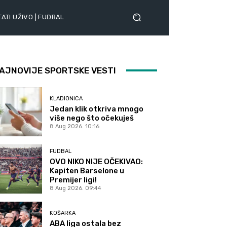
ATI UŽIVO | FUDBAL
AJNOVIJE SPORTSKE VESTI
KLADIONICA
Jedan klik otkriva mnogo
više nego što očekuješ
8 Aug 2026. 10:16
FUDBAL
OVO NIKO NIJE OČEKIVAO:
Kapiten Barselone u
Premijer ligi!
8 Aug 2026. 09:44
KOŠARKA
ABA liga ostala bez