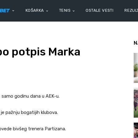
KOŠARKA
TENIS
OSTALE VESTI
REZULT
N
 po potpis Marka
sle samo godinu dana u AEK-u.
o je pažnju bogatijih klubova.
dovede bivšeg trenera Partizana.