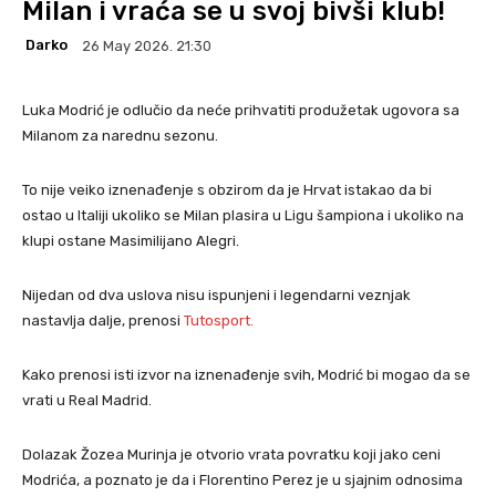
Milan i vraća se u svoj bivši klub!
Darko
26 May 2026. 21:30
Luka Modrić je odlučio da neće prihvatiti produžetak ugovora sa
Milanom za narednu sezonu.
To nije veiko iznenađenje s obzirom da je Hrvat istakao da bi
ostao u Italiji ukoliko se Milan plasira u Ligu šampiona i ukoliko na
klupi ostane Masimilijano Alegri.
Nijedan od dva uslova nisu ispunjeni i legendarni veznjak
nastavlja dalje, prenosi
Tutosport.
Kako prenosi isti izvor na iznenađenje svih, Modrić bi mogao da se
vrati u Real Madrid.
Dolazak Žozea Murinja je otvorio vrata povratku koji jako ceni
Modrića, a poznato je da i Florentino Perez je u sjajnim odnosima