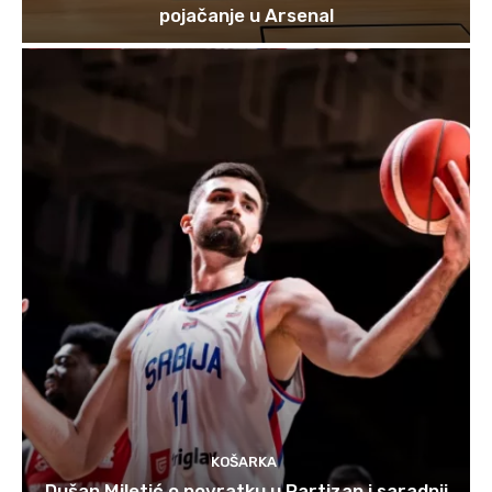
pojačanje u Arsenal
KOŠARKA
Dušan Miletić o povratku u Partizan i saradnji