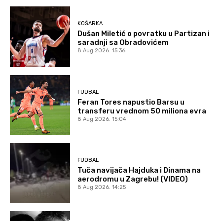
KOŠARKA
Dušan Miletić o povratku u Partizan i
saradnji sa Obradovićem
8 Aug 2026. 15:36
FUDBAL
Feran Tores napustio Barsu u
transferu vrednom 50 miliona evra
8 Aug 2026. 15:04
FUDBAL
Tuča navijača Hajduka i Dinama na
aerodromu u Zagrebu! (VIDEO)
8 Aug 2026. 14:25