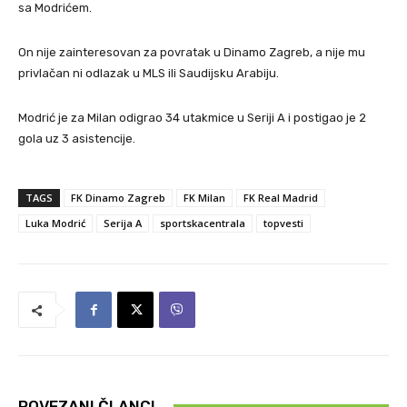
sa Modrićem.
On nije zainteresovan za povratak u Dinamo Zagreb, a nije mu
privlačan ni odlazak u MLS ili Saudijsku Arabiju.
Modrić je za Milan odigrao 34 utakmice u Seriji A i postigao je 2
gola uz 3 asistencije.
TAGS
FK Dinamo Zagreb
FK Milan
FK Real Madrid
Luka Modrić
Serija A
sportskacentrala
topvesti
POVEZANI ČLANCI