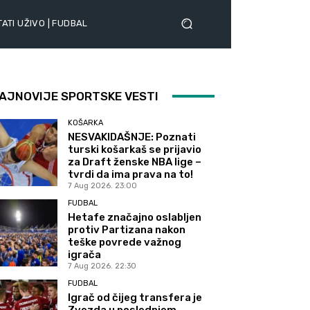
ATI UŽIVO | FUDBAL
AJNOVIJE SPORTSKE VESTI
KOŠARKA
NESVAKIDAŠNJE: Poznati
turski košarkaš se prijavio
za Draft ženske NBA lige –
tvrdi da ima prava na to!
7 Aug 2026. 23:00
FUDBAL
Hetafe značajno oslabljen
protiv Partizana nakon
teške povrede važnog
igrača
7 Aug 2026. 22:30
FUDBAL
Igrač od čijeg transfera je
Zvezda u poslednjem