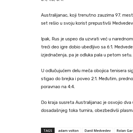
Australijanac, koji trenutno zauzima 97. mest
set rešio u svoju korist prepustivši Medved
Ipak, Rus je uspeo da uzvrati već u narednom 
treći deo igre dobio ubedljivo sa 6:1. Medve
izjednačenja, pa je odluka pala u petom setu.
U odlučujućem delu meča obojica tenisera sig
stigao do brejka i poveo 2:1. Međutim, prednos
poravnao na 4:4.
Do kraja susreta Australijanac je osvojio dva
dosadašnjeg toka turnira, obezbedivši plasma
TAGS
adam volton
Danil Medvedev
Rolan Gar