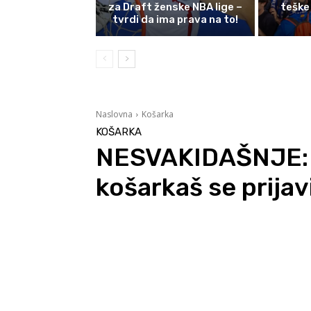
za Draft ženske NBA lige –
teške
tvrdi da ima prava na to!