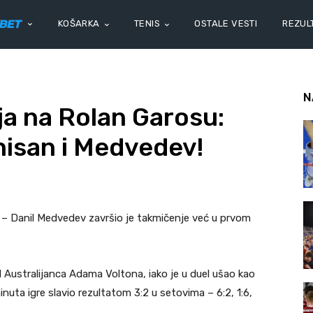
KOŠARKA
TENIS
OSTALE VESTI
REZULT
N
ja na Rolan Garosu:
nisan i Medvedev!
 – Danil Medvedev završio je takmičenje već u prvom
d Australijanca Adama Voltona, iako je u duel ušao kao
minuta igre slavio rezultatom 3:2 u setovima – 6:2, 1:6,