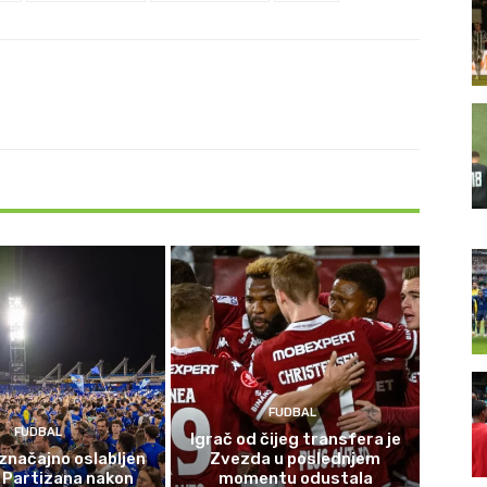
FUDBAL
FUDBAL
Igrač od čijeg transfera je
značajno oslabljen
Zvezda u poslednjem
 Partizana nakon
momentu odustala