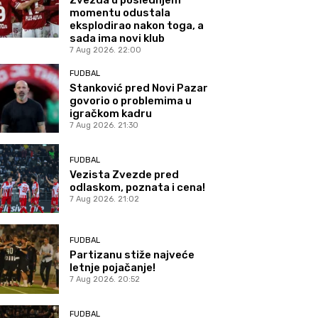
momentu odustala
eksplodirao nakon toga, a
sada ima novi klub
7 Aug 2026. 22:00
FUDBAL
Stanković pred Novi Pazar
govorio o problemima u
igračkom kadru
7 Aug 2026. 21:30
FUDBAL
Vezista Zvezde pred
odlaskom, poznata i cena!
7 Aug 2026. 21:02
FUDBAL
Partizanu stiže najveće
letnje pojačanje!
7 Aug 2026. 20:52
FUDBAL