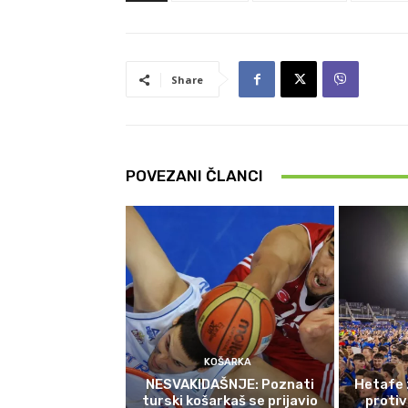
Share
POVEZANI ČLANCI
KOŠARKA
NESVAKIDAŠNJE: Poznati
Hetafe 
turski košarkaš se prijavio
protiv