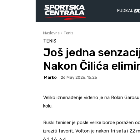
FUDBAL
Naslovna
Tenis
TENIS
Još jedna senzaci
Nakon Čilića elimi
Marko
26 May 2026. 15:26
Veliko iznenađenje viđeno je na Rolan Garosu
kolu.
Ruski teniser je posle velike borbe poražen o
izraziti favorit. Volton je nakon tri sata i 22 
6:1, 1:6, 6:4.