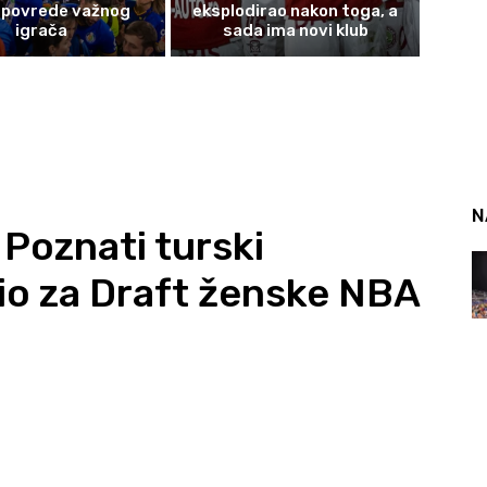
 povrede važnog
eksplodirao nakon toga, a
igrača
sada ima novi klub