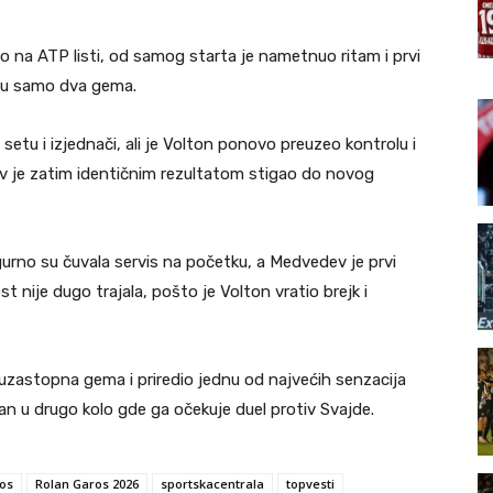
o na ATP listi, od samog starta je nametnuo ritam i prvi
evu samo dva gema.
setu i izjednači, ali je Volton ponovo preuzeo kontrolu i
dev je zatim identičnim rezultatom stigao do novog
urno su čuvala servis na početku, a Medvedev je prvi
t nije dugo trajala, pošto je Volton vratio brejk i
 uzastopna gema i priredio jednu od najvećih senzacija
n u drugo kolo gde ga očekuje duel protiv Svajde.
os
Rolan Garos 2026
sportskacentrala
topvesti