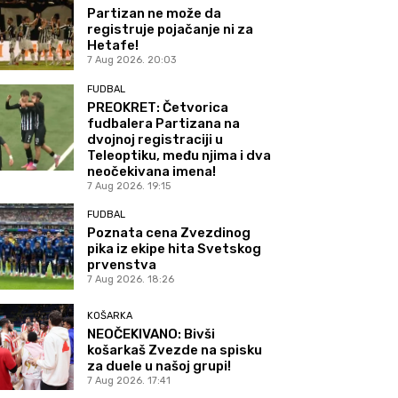
Partizan ne može da
registruje pojačanje ni za
Hetafe!
7 Aug 2026. 20:03
FUDBAL
PREOKRET: Četvorica
fudbalera Partizana na
dvojnoj registraciji u
Teleoptiku, među njima i dva
neočekivana imena!
7 Aug 2026. 19:15
FUDBAL
Poznata cena Zvezdinog
pika iz ekipe hita Svetskog
prvenstva
7 Aug 2026. 18:26
KOŠARKA
NEOČEKIVANO: Bivši
košarkaš Zvezde na spisku
za duele u našoj grupi!
7 Aug 2026. 17:41