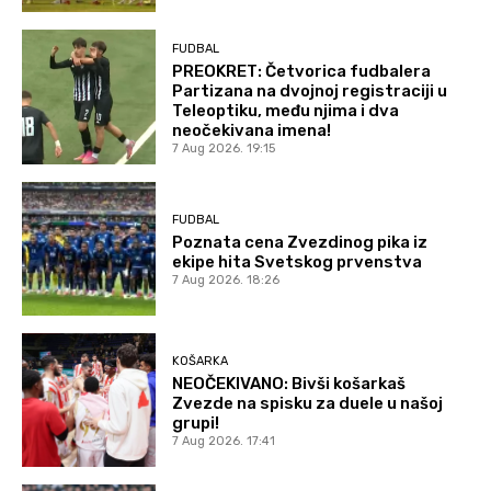
FUDBAL
PREOKRET: Četvorica fudbalera
Partizana na dvojnoj registraciji u
Teleoptiku, među njima i dva
neočekivana imena!
7 Aug 2026. 19:15
FUDBAL
Poznata cena Zvezdinog pika iz
ekipe hita Svetskog prvenstva
7 Aug 2026. 18:26
KOŠARKA
NEOČEKIVANO: Bivši košarkaš
Zvezde na spisku za duele u našoj
grupi!
7 Aug 2026. 17:41