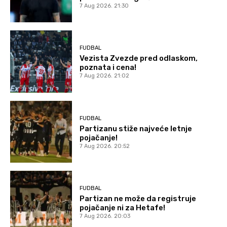
7 Aug 2026. 21:30
FUDBAL
Vezista Zvezde pred odlaskom,
poznata i cena!
7 Aug 2026. 21:02
FUDBAL
Partizanu stiže najveće letnje
pojačanje!
7 Aug 2026. 20:52
FUDBAL
Partizan ne može da registruje
pojačanje ni za Hetafe!
7 Aug 2026. 20:03