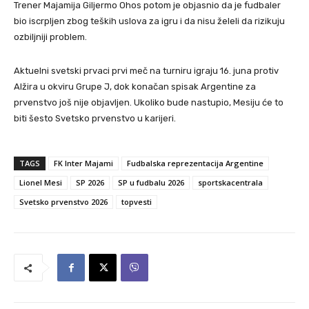
Trener Majamija Giljermo Ohos potom je objasnio da je fudbaler
bio iscrpljen zbog teških uslova za igru i da nisu želeli da rizikuju
ozbiljniji problem.
Aktuelni svetski prvaci prvi meč na turniru igraju 16. juna protiv
Alžira u okviru Grupe J, dok konačan spisak Argentine za
prvenstvo još nije objavljen. Ukoliko bude nastupio, Mesiju će to
biti šesto Svetsko prvenstvo u karijeri.
TAGS
FK Inter Majami
Fudbalska reprezentacija Argentine
Lionel Mesi
SP 2026
SP u fudbalu 2026
sportskacentrala
Svetsko prvenstvo 2026
topvesti