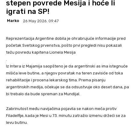
stepen povrede Mesija i hoće li
igrati na SP!
Marko
26 May 2026. 09:47
Reprezentacija Argentine dobila je ohrabrujuće informacije pred
početak Svetskog prvenstva, pošto prvi pregledi nisu pokazali
težu povredu kapitena Lionela Mesija
.
Iz Intera iz Majamija saopšteno je da argentinski as ima istegnuće
mišića leve butine, a njegov povratak na teren zavisiće od toka
rehabilitacije i procena lekarskog tima. Prema pisanju
argentinskih medija, očekuje se da odsustvuje oko deset dana, pa
bi trebalo da bude spreman za Mundijal.
Zabrinutost među navijačima pojavila se nakon meča protiv
Filadelfije, kada je Mesi u 73. minutu zatražio izmenu držeći se za
levu butinu.