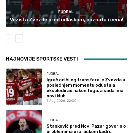
FUDBAL
Vezista Zvezde pred odlaskom, poznata i cena!
NAJNOVIJE SPORTSKE VESTI
FUDBAL
Igrač od čijeg transfera je Zvezda u
poslednjem momentu odustala
eksplodirao nakon toga, a sada ima
novi klub
7 Aug 2026. 22:00
FUDBAL
Stanković pred Novi Pazar govorio o
problemima u igračkom kadru