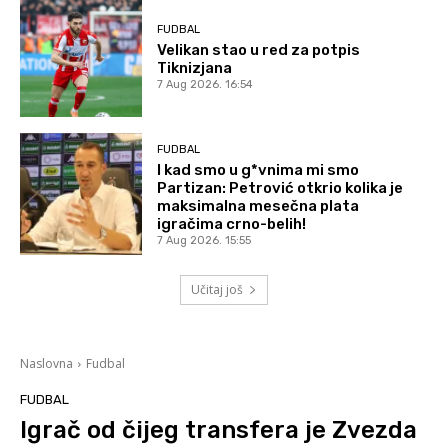
FUDBAL
Velikan stao u red za potpis
Tiknizjana
7 Aug 2026. 16:54
FUDBAL
I kad smo u g*vnima mi smo
Partizan: Petrović otkrio kolika je
maksimalna mesečna plata
igračima crno-belih!
7 Aug 2026. 15:55
Učitaj još