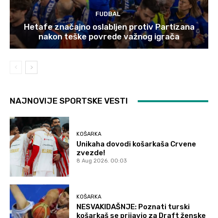
FUDBAL
Hetafe značajno oslabljen protiv Partizana
nakon teške povrede važnog igrača
NAJNOVIJE SPORTSKE VESTI
KOŠARKA
Unikaha dovodi košarkaša Crvene
zvezde!
8 Aug 2026. 00:03
KOŠARKA
NESVAKIDAŠNJE: Poznati turski
košarkaš se prijavio za Draft ženske