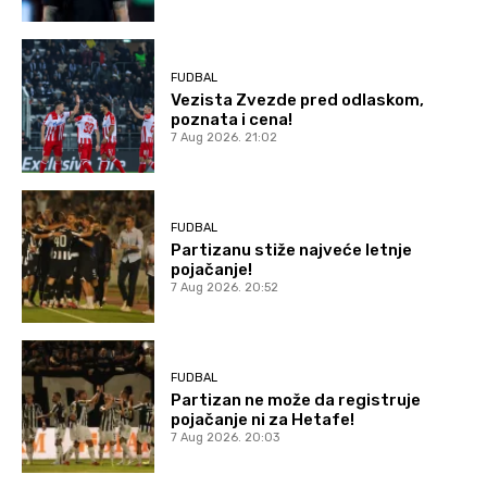
FUDBAL
Vezista Zvezde pred odlaskom,
poznata i cena!
7 Aug 2026. 21:02
FUDBAL
Partizanu stiže najveće letnje
pojačanje!
7 Aug 2026. 20:52
FUDBAL
Partizan ne može da registruje
pojačanje ni za Hetafe!
7 Aug 2026. 20:03