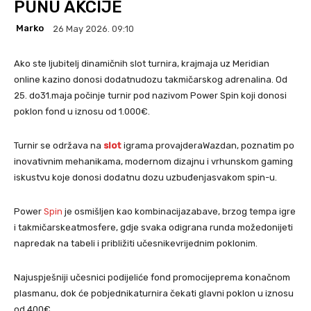
PUNU AKCIJE
Marko
26 May 2026. 09:10
Ako ste ljubitelj dinamičnih slot turnira, krajmaja uz Meridian
online kazino donosi dodatnudozu takmičarskog adrenalina. Od
25. do31.maja počinje turnir pod nazivom Power Spin koji donosi
poklon fond u iznosu od 1.000€.
Turnir se održava na
slot
igrama provajderaWazdan, poznatim po
inovativnim mehanikama, modernom dizajnu i vrhunskom gaming
iskustvu koje donosi dodatnu dozu uzbuđenjasvakom spin-u.
Power
Spin
je osmišljen kao kombinacijazabave, brzog tempa igre
i takmičarskeatmosfere, gdje svaka odigrana runda možedonijeti
napredak na tabeli i približiti učesnikevrijednim poklonim.
Najuspješniji učesnici podijeliće fond promocijeprema konačnom
plasmanu, dok će pobjednikaturnira čekati glavni poklon u iznosu
od 400€.