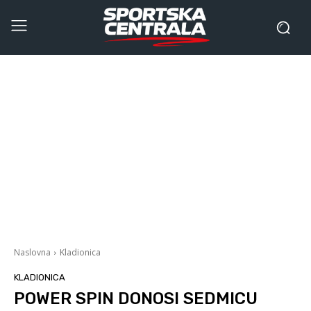
Naslovna
Kladionica
KLADIONICA
POWER SPIN DONOSI SEDMICU