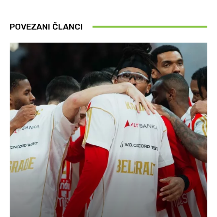
POVEZANI ČLANCI