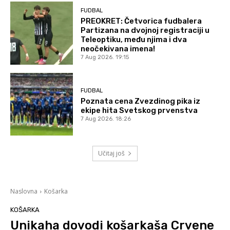
FUDBAL
PREOKRET: Četvorica fudbalera
Partizana na dvojnoj registraciji u
Teleoptiku, među njima i dva
neočekivana imena!
7 Aug 2026. 19:15
FUDBAL
Poznata cena Zvezdinog pika iz
ekipe hita Svetskog prvenstva
7 Aug 2026. 18:26
Učitaj još