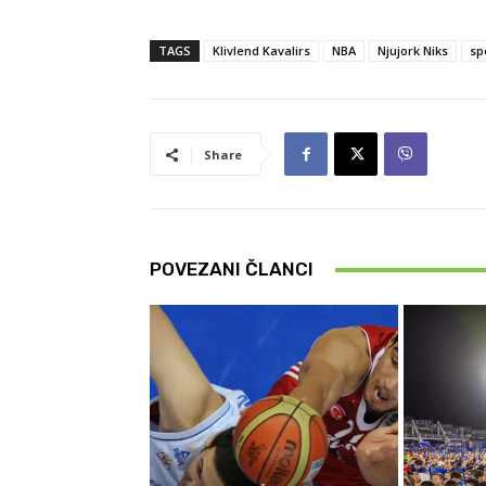
TAGS
Klivlend Kavalirs
NBA
Njujork Niks
sp
Share
POVEZANI ČLANCI