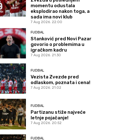
momentu odustala
eksplodirao nakon toga, a
sada ima novi klub
7 Aug 2026. 22:00
FUDBAL
Stanković pred Novi Pazar
govorio o problemima u
igračkom kadru
7 Aug 2026. 21:30
FUDBAL
Vezista Zvezde pred
odlaskom, poznata i cena!
7 Aug 2026. 21:02
FUDBAL
Partizanu stiže najveće
letnje pojačanje!
7 Aug 2026. 20:52
FUDBAL