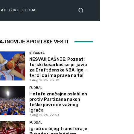
ATI UŽIVO | FUDBAL
AJNOVIJE SPORTSKE VESTI
KOŠARKA
NESVAKIDAŠNJE: Poznati
turski košarkaš se prijavio
za Draft ženske NBA lige –
tvrdi da ima prava na to!
7 Aug 2026. 23:00
FUDBAL
Hetafe značajno oslabljen
protiv Partizana nakon
teške povrede važnog
igrača
7 Aug 2026. 22:30
FUDBAL
Igrač od čijeg transfera je
Zvezda u poslednjem