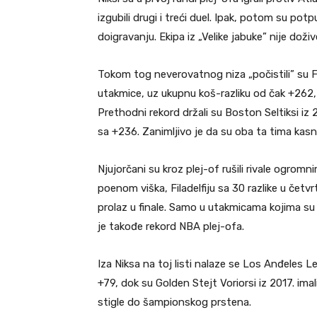
izgubili drugi i treći duel. Ipak, potom su pot
doigravanju. Ekipa iz „Velike jabuke” nije doživ
Tokom tog neverovatnog niza „počistili” su Fil
utakmice, uz ukupnu koš-razliku od čak +262, š
Prethodni rekord držali su Boston Seltiksi iz 
sa +236. Zanimljivo je da su oba ta tima kasni
Njujorčani su kroz plej-of rušili rivale ogrom
poenom viška, Filadelfiju sa 30 razlike u četvr
prolaz u finale. Samo u utakmicama kojima su z
je takođe rekord NBA plej-ofa.
Iza Niksa na toj listi nalaze se Los Anđeles L
+79, dok su Golden Stejt Voriorsi iz 2017. imali
stigle do šampionskog prstena.