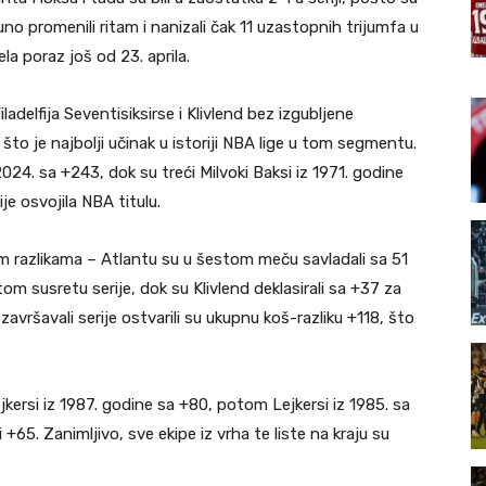
puno promenili ritam i nanizali čak 11 uzastopnih trijumfa u
ela poraz još od 23. aprila.
adelfija Seventisiksirse i Klivlend bez izgubljene
to je najbolji učinak u istoriji NBA lige u tom segmentu.
2024. sa +243, dok su treći Milvoki Baksi iz 1971. godine
je osvojila NBA titulu.
nim razlikama – Atlantu su u šestom meču savladali sa 51
tom susretu serije, dok su Klivlend deklasirali sa +37 za
avršavali serije ostvarili su ukupnu koš-razliku +118, što
ejkersi iz 1987. godine sa +80, potom Lejkersi iz 1985. sa
 +65. Zanimljivo, sve ekipe iz vrha te liste na kraju su