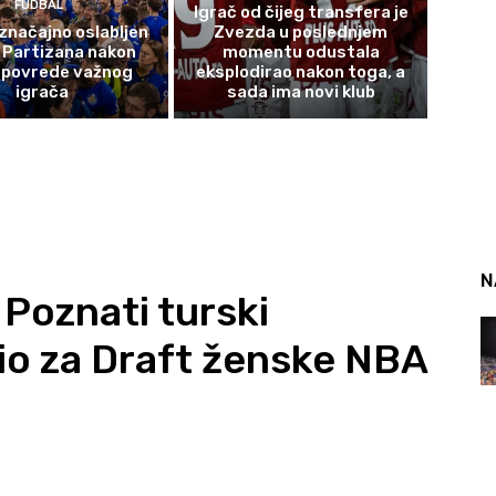
FUDBAL
Igrač od čijeg transfera je
značajno oslabljen
Zvezda u poslednjem
 Partizana nakon
momentu odustala
 povrede važnog
eksplodirao nakon toga, a
igrača
sada ima novi klub