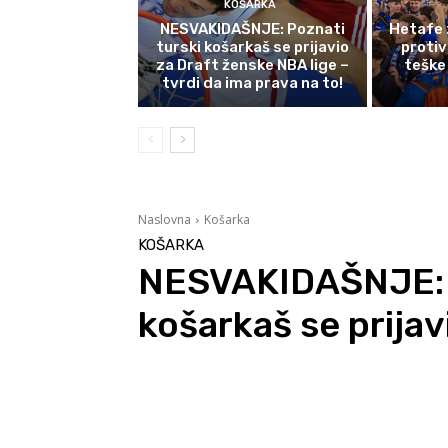
KOŠARKA
NESVAKIDAŠNJE: Poznati
Hetafe 
turski košarkaš se prijavio
protiv
za Draft ženske NBA lige –
teške
tvrdi da ima prava na to!