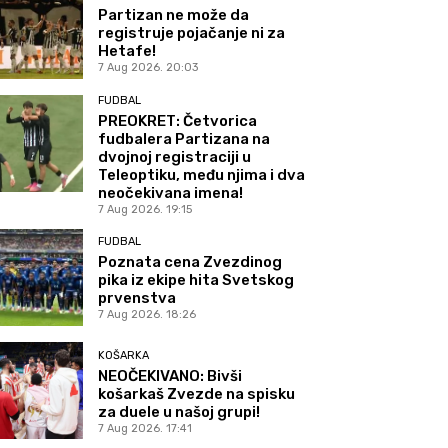
Partizan ne može da
registruje pojačanje ni za
Hetafe!
7 Aug 2026. 20:03
FUDBAL
PREOKRET: Četvorica
fudbalera Partizana na
dvojnoj registraciji u
Teleoptiku, među njima i dva
neočekivana imena!
7 Aug 2026. 19:15
FUDBAL
Poznata cena Zvezdinog
pika iz ekipe hita Svetskog
prvenstva
7 Aug 2026. 18:26
KOŠARKA
NEOČEKIVANO: Bivši
košarkaš Zvezde na spisku
za duele u našoj grupi!
7 Aug 2026. 17:41