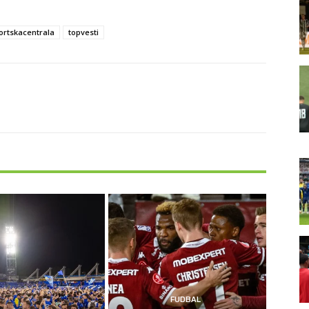
ortskacentrala
topvesti
FUDBAL