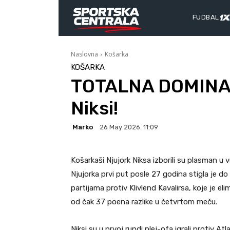
FUDBAL
Naslovna
Košarka
KOŠARKA
TOTALNA DOMINACI
Niksi!
Marko
26 May 2026. 11:09
Košarkaši Njujork Niksa izborili su plasman u ve
Njujorka prvi put posle 27 godina stigla je d
partijama protiv Klivlend Kavalirsa, koje je eli
od čak 37 poena razlike u četvrtom meču.
Niksi su u prvoj rundi plej-ofa igrali protiv At