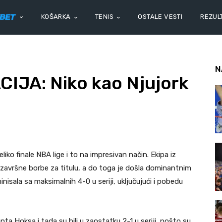
KOŠARKA
TENIS
OSTALE VESTI
REZULT
N
JA: Niko kao Njujork
liko finale NBA lige i to na impresivan način. Ekipa iz
o završne borbe za titulu, a do toga je došla dominantnim
minisala sa maksimalnih 4-0 u seriji, uključujući i pobedu
lanta Hoksa i tada su bili u zaostatku 2-1 u seriji, pošto su